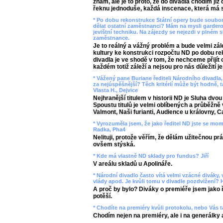
znám, ale je to proto, že do divadla chodím již
řeknu jednoduše, každá inscenace, která má s
* Po dobu rekonstrukce Státní opery bude soubor
dělat ostatní zaměstnanci? Mám na mysli garderob
jevištní techniku. Na zájezdy se nejezdi v plném 
zaměstnance.
Je to reálný a vážný problém a bude velmi zále
kultury ke konstrukci rozpočtu ND po dobu re
divadla je ve shodě v tom, že nechceme přijí
každém totiž záleží a nejsou pro nás důležití j
* Vážený pane Buriane řediteli Národního divadla,
za nejúspěšnější? Těch kritérií může být hodně, 
Vlasta H., Dejvice
Nejhranější titulem v historii ND je Sluha dvou 
Spoustu titulů je velmi oblíbených a průběžn
Valmont, Naši furianti, Audience u královny, C
* Vyrozuměla jsem, že jako ředitel ND jste se mom
Radka, Pha4
Nelituji, protože věřím, že dělám užitečnou pr
ovšem stýská.
* Kde má vlastně ND sklady pro fundus? Jiří
V areálu skladů u Apolináře.
* Národní divadlo často vítá velmi vzácné diváky,
vlády apod. Je kvůli tomu v divadle pozdvižení? 
A proč by bylo? Diváky o premiéře jsem jako ředi
potěší.
* Chodíte na premiéry kvůli protokolu, nebo Vás t
Chodím nejen na premiéry, ale i na generálky a