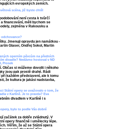
ungujících evropských zemích.
větová scéna, již byste chtěl
odobování není cesta k tvůrčí
í a financování, měli bychom se
modely, zejména v Rakousku a
še odchovance?
ítky. Jmenuji opravdu jen namátkou -
rtin Glaser, Ondřej Sokol, Martin
ácených operním pěvcům na předních
ním divadle? Nedávno hostoval v ND
l, Prosek
í. Občas si můžeme dovolit i někoho
nky jsou pak prostě drahé. Rádi
při každém představení, ale k tomu
ti, že kultura je jakási nadstavba,
kci Státní opery se uvažovalo o tom, že
dla v Karlíně. Je to pravda? Eva
ebním divadlem v Karlíně i s
 opery, bylo to podle Vás dobré
ejí začátek za dobře zvládnutý. V
ní opery finančně i umělecky lépe.
ch. Věřím, že až se Státní opera