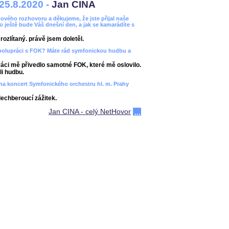
25.8.2020 -
Jan CINA
ového rozhovoru a děkujeme, že jste přijal naše
bo ještě bude Váš dnešní den, a jak se kamarádíte s
ozlítaný. právě jsem doletěl.
spolupráci s FOK? Máte rád symfonickou hudbu a
áci mě přivedlo samotné FOK, které mě oslovilo.
i hudbu.
ít na koncert Symfonického orchestru hl. m. Prahy
dechberoucí zážitek.
Jan CINA - celý NetHovor