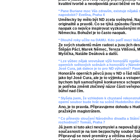
kvalitní tvorbě a neodpovídá praxi běžné ve f
* Pane Buriane moc Vás zdravím, existuje nějaká s
napodobit? Evelína, Praha 4
Umělecky by mělo být ND zcela svébytné. Nap
originalitě a pravdě. Co se týká způsobu řízen
naopak co nejvíce inspirovat vyzkoušenými 
Německu. Bohužel je to často naopak.
* Dlouhé roky učíte na DAMU. Kdo patří mezi Va
Ze svých studentů mám radost a jsou jich des
Štěpán Pácl, Marek Němec, Tereza Vilišová, Ma
Myšička, Natálie Deáková a další.
* Lze vůbec nějak srovnávat výši honorářů vypl
operních světových scénách a honorářů v Národ
José Cura, jak dalece je to pro ND výhodné? Pave
Honoráře operních pěvců jsou v ND o řád nižš
jako byl José Cura, ale je to výjimka a vstupe
bychom byli samozřejmě konkurence schopní 
je potřeba změnit zločinný názor části veřejnos
bůhví nad čím.
* Slyšela jsem, že vzhledem k chystané rekonstru
operní soubor bude hrát na scéně Hudebního diva
Ano, je to pravda. Připravujeme dohodu s Hud
pražským magistrátem.
* Co přineslo sloučení Národního divadla a Státní
rozhodnutí? Tomáš, Praha 7
Já jsem si tuto akci nevymyslel a nepovažuji j
současnosti je na tom bezpochyby soubor Stát
Připravují se nové premiéry a většina má úspě