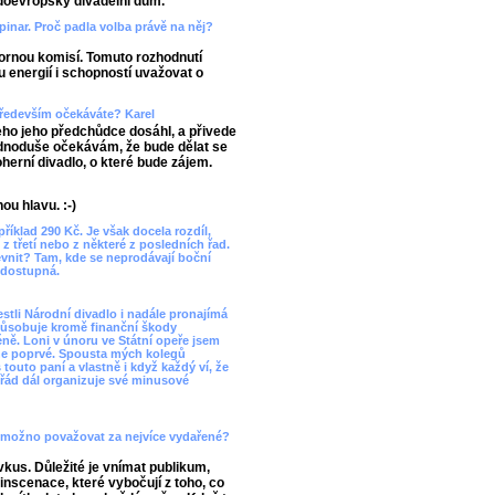
edoevropský divadelní dům.
inar. Proč padla volba právě na něj?
bornou komisí. Tomuto rozhodnutí
 energií i schopností uvažovat o
především očekáváte? Karel
eho jeho předchůdce dosáhl, a přivede
ednoduše očekávám, že bude dělat se
erní divadlo, o které bude zájem.
ou hlavu. :-)
íklad 290 Kč. Je však docela rozdíl,
z třetí nebo z některé z posledních řad.
evnit? Tam, kde se neprodávají boční
edostupná.
estli Národní divadlo i nadále pronajímá
způsobuje kromě finanční škody
ně. Loni v únoru ve Státní opeře jsem
 ne poprvé. Spousta mých kolegů
outo paní a vlastně i když každý ví, že
pořád dál organizuje své minusové
s možno považovat za nejvíce vydařené?
 vkus. Důležité je vnímat publikum,
 inscenace, které vybočují z toho, co