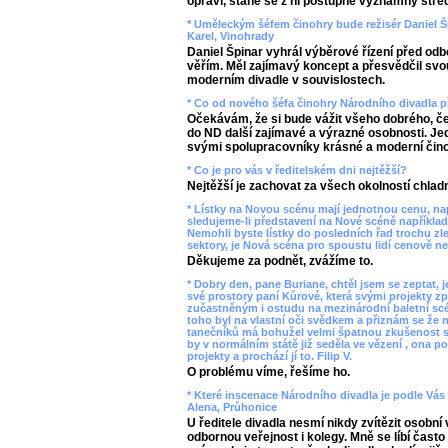
opraví, stane se z ní postupně významný stř
* Uměleckým šéfem činohry bude režisér Daniel Šp
Karel, Vinohrady
Daniel Špinar vyhrál výběrové řízení před od
věřím. Měl zajímavý koncept a přesvědčil svou
moderním divadle v souvislostech.
* Co od nového šéfa činohry Národního divadla 
Očekávám, že si bude vážit všeho dobrého, č
do ND další zajímavé a výrazné osobnosti. J
svými spolupracovníky krásné a moderní činoh
* Co je pro vás v ředitelském dni nejtěžší?
Nejtěžší je zachovat za všech okolností chladn
* Lístky na Novou scénu mají jednotnou cenu, např
sledujeme-li představení na Nové scéně například 
Nemohli byste lístky do posledních řad trochu zl
sektory, je Nová scéna pro spoustu lidí cenově n
Děkujeme za podnět, zvážíme to.
* Dobry den, pane Buriane, chtěl jsem se zeptat, j
své prostory paní Kůrové, která svými projekty 
zučastněným i ostudu na mezinárodní baletní scé
toho byl na vlastní oči svědkem a přiznám se že
tanečníků má bohužel velmi špatnou zkušenost s t
by v normálním státě již seděla ve vězení , ona 
projekty a prochází jí to. Filip V.
O problému víme, řešíme ho.
* Které inscenace Národního divadla je podle Vá
Alena, Průhonice
U ředitele divadla nesmí nikdy zvítězit osobní
odbornou veřejnost i kolegy. Mně se líbí často