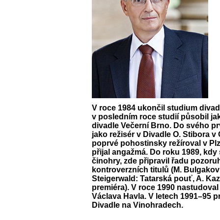
V roce 1984 ukončil studium divad
v posledním roce studií působil ja
divadle Večerní Brno. Do svého p
jako režisér v Divadle O. Stibora 
poprvé pohostinsky režíroval v Plz
přijal angažmá. Do roku 1989, kdy
činohry, zde připravil řadu pozor
kontroverzních titulů (M. Bulgako
Steigerwald: Tatarská pouť, A. Kaz
premiéra). V roce 1990 nastudoval
Václava Havla. V letech 1991–95 pr
Divadle na Vinohradech.