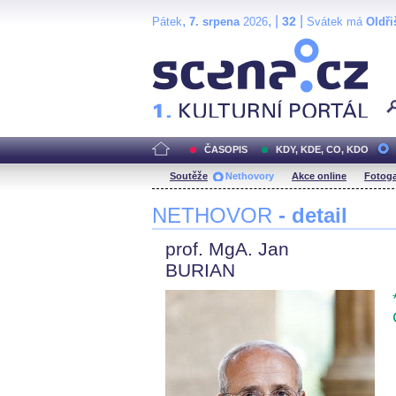
,
, |
|
32
Pátek
7. srpena
2026
Svátek má
Oldři
Scéna.cz
ČASOPIS
KDY, KDE, CO, KDO
Soutěže
Nethovory
Akce online
Fotoga
NETHOVOR
- detail
prof. MgA. Jan
BURIAN