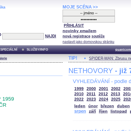
MOJE SCÉNA >>
ška
PŘIHLÁSIT
novinky emailem
NAJDI
nová registrace
soutěže
nastavit jako domovskou stránku
SPECIÁLNÍ
SLUŽBY/INFO
quantcom
TIP!
SPIDER-MAN: Zbrusu no
lerie
NETHOVORY
- již
VYHLEDÁVÁNÍ - podle d
1999
2000
2001
2002
200
2010
2011
2012
2013
201
* 1959
2022
2023
2024
2025
202
ČR
leden
únor
březen
duben
srpen
září
říjen
listopad