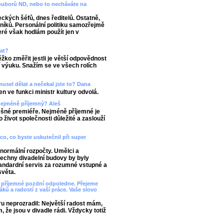
ouborů ND, nebo to necháváte na
kých šéfů, dnes ředitelů. Ostatně,
níků. Personální politiku samozřejmě
ré však hodlám použít jen v
vat?
žko změřit jestli je větší odpovědnost
í výuku. Snažím se ve všech rolích
 musel dělat a nečekal jste to? Dana
en ve funkci ministr kultury odvolá.
e nejméně příjemný? Aleš
šné premiéře. Nejméně příjemné je
 život společnosti důležité a zaslouží
co, co byste uskutečnil při super
h normální rozpočty. Umělci a
echny divadelní budovy by byly
tandardní servis za rozumné vstupné a
světa.
mi příjemné pozdní odpoledne. Přejeme
ů a radostí z vaší práce. Vaše slovo
ru neprozradil: Největší radost mám,
, že jsou v divadle rádi. Vždycky totiž