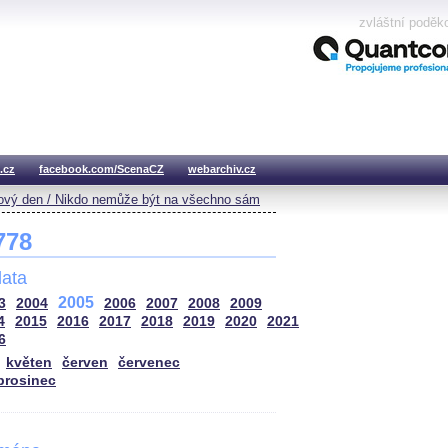
zvláštní poděk
.cz
facebook.com/ScenaCZ
webarchiv.cz
vý den / Nikdo nemůže být na všechno sám
 778
ata
2005
3
2004
2006
2007
2008
2009
4
2015
2016
2017
2018
2019
2020
2021
6
květen
červen
červenec
prosinec