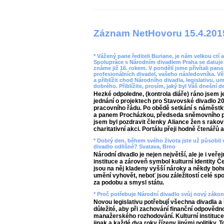
Záznam NetHovoru 15.4.201
* Vážený pane řediteli Buriane, je nám velkou ctí
Spolupráce s Národním divadlem Praha se datuje 
známe již 16. rokem. V pondělí jsme přivítali pan
profesionálních divadel, vašeho následovníka. Vě
a přiblížit chod Národního divadla, legislativu, 
dobrého. Přiblížite, prosím, jaký byl Váš dnešní 
Hezké odpoledne, (kontrola diáře) ráno jsem j
jednání o projektech pro Stavovské divadlo 2
pracovního řádu. Po obědě setkání s náměstky
a panem Procházkou, předseda sněmovního pod
jsem byl pozdravit členky Aliance žen s rakov
charitativní akci. Portálu přeji hodně čtenářů a
* Dobrý den, během svého života jste už působil 
divadlo odlišné? Svatava, Brno
Národní divadlo je nejen největší, ale je i veř
instituce a zároveň symbol kulturní identity Č
jsou na něj kladeny vyšší nároky a někdy bo
umění vyhovět, neboť jsou záležitostí celé sp
za podobu a smysl státu.
* Proč potřebuje Národní divadlo svůj nový záko
Novou legislativu potřebují všechna divadla a ř
důležité, aby při zachování finanční odpovědn
manažerského rozhodování. Kulturní instituc
jinak a každé dva roky řízeny jinými politiky. 