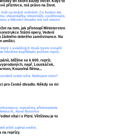
 desítky let skoro každý večer. Když to
vé příznivce, má právo na život.
 hrát na jiných scénách. Co budou ale
u, vlásenkářky, rekvizitáře, osvětlovače,
stavu a Národní divadlo má své vlastni
žet na tom, jak přistoupí Ministerstvo
konstrukce Státní opery. Vedení
t o žádného dobrého zaměstnance. Na
en umělci.
 který z uváděných titulů byste označil
tak řekněme kupříkladu počtem repríz.
pánů, blížíme se k 600. repríz.
ě vyprodaných, např. Louskáček,
armen, Kouzelná flétna...
entálně vzdal režie. Nelitujete toho?
áci pro české divadlo. Někdy se mi
 velvyslance, manažery, představitele
Helena N., Nové Butovice
tel vítal i v Plzni. Většinou je to
aké ještě zajímá umění.
 na reprízy.