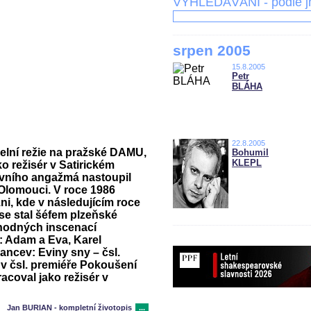
VYHLEDÁVÁNÍ - podle 
srpen 2005
15.8.2005
Petr
BLÁHA
22.8.2005
elní režie na pražské DAMU,
Bohumil
KLEPL
ko režisér v Satirickém
rvního angažmá nastoupil
v Olomouci. V roce 1986
ni, kde v následujícím roce
 se stal šéfem plzeňské
uhodných inscenací
v: Adam a Eva, Karel
ancev: Eviny sny – čsl.
 v čsl. premiéře Pokoušení
acoval jako režisér v
Jan BURIAN - kompletní životopis
...