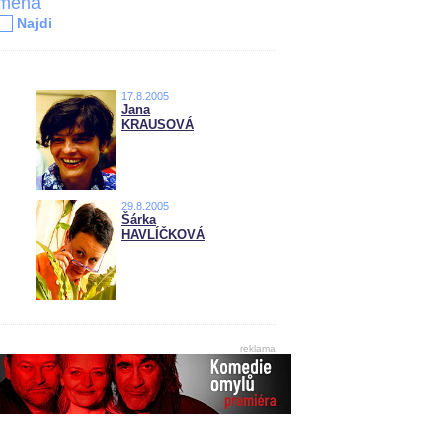
jména
Najdi
17.8.2005
Jana
KRAUSOVÁ
29.8.2005
Šárka
HAVLÍČKOVÁ
reklama