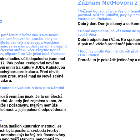
Záznam NetHovoru z 
* Vážený Honzo, vítáme Vás u internet
pozvání. Můžete přiblížit, jaký byl ne
Internetem. Redakce
5
Dobrý den. Den je slunný a celkem r
* Dobré odpoledne, co vás vedlo ke 
zvuk? Věra
 a potěšením přivítat Vás u NetHovoru.
od samého vzniku portálu, tedy se
Dobré odpoledne i Vám. Ke spolupr
a Mošu, ředitele a předsedu Asociace
A pak má vášeň pro téměř jakoukol
říme, že se nám podaří částečně objasnit
uměleckou stránku věci. Přejeme hodně
* Proč, by podle Vás, měl člověk přij
den, případně, co Vás ještě čeká. Redakce
FOK? Radek
ednu hodinu učil, dopoledne jsem mel
Protože to je pokaždé jedinečný a 
017. Pak pošta, redigování nového
ní ministra kultury JUDr. Kalistovou
výboru pro kulturu. Před chvílí
inou prsu, které mají na Nové scéně
 zdaru.
v mnoha divadlech, v čem je to Národní
ejností vnímáno jinak. Je to umělecká
echů. Je tedy jiné zejména v tom, že
hužel i požadavky, kterým nemůže
olečnosti a její společné odpovědnosti
n?
ada dalších kulturních institucí. Je
osti byla posílena svoboda tvorby i
e nemohou být každý rok financovány
To nevytváří stabilitu, nepomáhá to