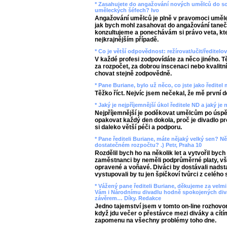
* Zasahujete do angažování nových umělců do s
uměleckých šéfech? Ivo
Angažování umělců je plně v pravomoci umělec
jak bych mohl zasahovat do angažování taneč
konzultujeme a ponechávám si právo veta, kte
nejkrajnějším případě.
* Co je větší odpovědnost: režírovat/učit/ředitelo
V každé profesi zodpovídáte za něco jiného. Tě
za rozpočet, za dobrou inscenaci nebo kvalitn
chovat stejně zodpovědně.
* Pane Buriane, bylo už něco, co jste jako ředitel
Těžko říct. Nejvíc jsem nečekal, že mě první d
* Jaký je nejpříjemnější úkol ředitele ND a jaký j
Nejpříjemnější je poděkovat umělcům po úspě
opakovat každý den dokola, proč je divadlo pro
si daleko větší péči a podporu.
* Pane řediteli Buriane, máte nějaký velký sen? Ně
dostatečném rozpočtu? .) Petr, Praha 10
Rozdělil bych ho na několik let a vytvořil byc
zaměstnanci by neměli podprůměrné platy, vš
opravené a voňavé. Diváci by dostávali nads
vystupovali by tu jen špičkoví tvůrci z celého 
* Vážený pane řediteli Buriane, děkujeme za vel
Vám i Národnímu divadlu hodně spokojených divák
závěrem… Díky. Redakce
Jedno tajemství jsem v tomto on-line rozhovo
když jdu večer o přestávce mezi diváky a cítím
zapomenu na všechny problémy toho dne.