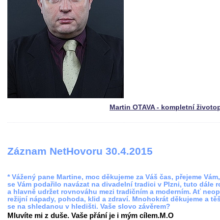
Martin OTAVA - kompletní životo
Záznam NetHovoru 30.4.2015
* Vážený pane Martine, moc děkujeme za Váš čas, přejeme Vám
se Vám podařilo navázat na divadelní tradici v Plzni, tuto dále r
a hlavně udržet rovnováhu mezi tradičním a moderním. Ať neop
režijní nápady, pohoda, klid a zdraví. Mnohokrát děkujeme a tě
se na shledanou v hledišti. Vaše slovo závěrem?
Mluvíte mi z duše. Vaše přání je i mým cílem.M.O