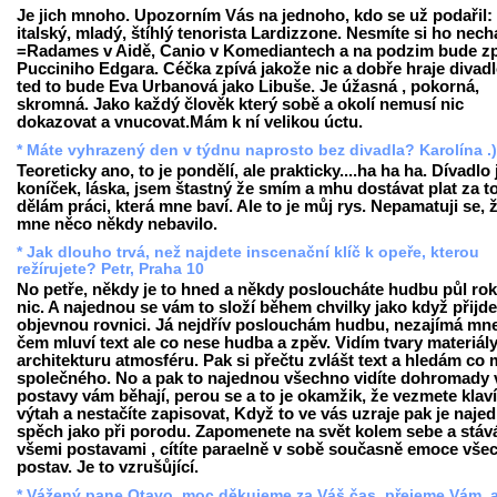
Je jich mnoho. Upozorním Vás na jednoho, kdo se už podařil:
italský, mladý, štíhlý tenorista Lardizzone. Nesmíte si ho necha
=Radames v Aidě, Canio v Komediantech a na podzim bude zp
Pucciniho Edgara. Céčka zpívá jakože nic a dobře hraje divadl
ted to bude Eva Urbanová jako Libuše. Je úžasná , pokorná,
skromná. Jako každý člověk který sobě a okolí nemusí nic
dokazovat a vnucovat.Mám k ní velikou úctu.
* Máte vyhrazený den v týdnu naprosto bez divadla? Karolína .)
Teoreticky ano, to je pondělí, ale prakticky....ha ha ha. Dívadlo 
koníček, láska, jsem štastný že smím a mhu dostávat plat za to
dělám práci, která mne baví. Ale to je můj rys. Nepamatuji se, 
mne něco někdy nebavilo.
* Jak dlouho trvá, než najdete inscenační klíč k opeře, kterou
režírujete? Petr, Praha 10
No petře, někdy je to hned a někdy posloucháte hudbu půl rok
nic. A najednou se vám to složí během chvilky jako když přijde
objevnou rovnici. Já nejdřív poslouchám hudbu, nezajímá mn
čem mluví text ale co nese hudba a zpěv. Vidím tvary materiál
architekturu atmosféru. Pak si přečtu zvlášt text a hledám co 
společného. No a pak to najednou všechno vidíte dohromady v
postavy vám běhají, perou se a to je okamžik, že vezmete klaví
výtah a nestačíte zapisovat, Když to ve vás uzraje pak je naje
spěch jako při porodu. Zapomenete na svět kolem sebe a stáv
všemi postavami , cítíte paraelně v sobě současně emoce vše
postav. Je to vzrušůjící.
* Vážený pane Otavo, moc děkujeme za Váš čas, přejeme Vám, 