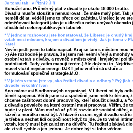
Je tomu tak i v Plzni? Jiří
Bohužel ano. Průměrný plat v divadle je okolo 18.000 brutto.
Divadlu musíte sloužit a nemudrovat , že máte malý plat. Tak 
neměli dělat, věděli jsme to přece od začátku. Umělec je ve ste
odměňovací kategorii jako je uklízečka nebo umývač oken=to j
oficiálních celorepublikových tabulek.
* V jednom rozhovoru jste konstatoval, že Liberec je chudý kraj,
vztah mezi městem, krajem a divadlem je vřelý. Jak je tomu v Pl
Karel
Nevím jestli jsem to takto napsal. Kraj se tam s městem moc 
:-) Ale rozhodně je pravda, že jsem měl velmi vřelý a mnohdy 
osobní vztah s diváky, a rovněž s městskými i krajskými politi
podnikateli. Tady zatím mapuji terén:-) Ale doženu to. Nejdřív
musel vložit nejvíce energii DJKT jeho vnitřní struktuře a
formulování společné strategie.M.O.
* V jakém vztahu jste vy jako ředitel divadla a odbory? Prý jich
divadle několik? Ivan
Ano máme asi 5 odborových organizací. V Liberci mi byly odb
téměř spojenci. Věřili jsme si a společně jsme měli kritérium, 
chceme zaštitovat dobré pracovníky, kteří sloužit divadlu, a "o
z divadla povaleče na které ostatní musí pracovat. Věřím, že 
bude i v plzni. Mám možná až příliš rozvinuté sociální cítění, a
kázeň a morálka musí být. A hlavně rozum, vyjít divadlu vstříc
je třeba a nechat lidi odpočinout když to jde. Je to velmi intimn
vztah, který musí být založen na důvěře. Tu ředitel získává dl
ale ztratí rychle a jen jednou. Je dobré být si toho vědom