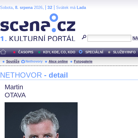
,
, |
|
32
Sobota
8. srpena
2026
Svátek má
Lada
Scéna.cz
NA
ČASOPIS
KDY, KDE, CO, KDO
SPECIÁLNÍ
SLUŽBY/INFO
Soutěže
Nethovory
Akce online
Fotogalerie
NETHOVOR
- detail
Martin
OTAVA