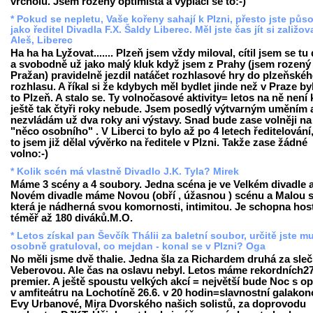
vrcholu. Jsem rozený optimista a vyplácí se to:-)
* Pokud se nepletu, Vaše kořeny sahají k Plzni, přesto jste půso
jako ředitel Divadla F.X. Šaldy Liberec. Měl jste čas jít si zaližov
Aleš, Liberec
Ha ha ha Lyžovat....... Plzeň jsem vždy miloval, cítil jsem se tu
a svobodně už jako malý kluk když jsem z Prahy (jsem rozený
Pražan) pravidelně jezdil natáčet rozhlasové hry do plzeňské
rozhlasu. A říkal si že kdybych měl bydlet jinde než v Praze by
to Plzeň. A stalo se. Ty volnočasové aktivity= letos na ně není 
ještě tak čtyři roky nebude. Jsem posedlý výtvarným uměním 
nezvládám už dva roky ani výstavy. Snad bude zase volněji na
"něco osobního" . V Liberci to bylo až po 4 letech ředitelování,
to jsem již dělal vývěrko na ředitele v Plzni. Takže zase žádné
volno:-)
* Kolik scén má vlastně Divadlo J.K. Tyla? Mirek
Máme 3 scény a 4 soubory. Jedna scéna je ve Velkém divadle a
Novém divadle máme Novou (obří , úžasnou ) scénu a Malou 
která je nádherná svou komornosti, intimitou. Je schopna host
téměř až 180 diváků.M.O.
* Letos získal pan Ševčík Thálii za baletní soubor, určitě jste m
osobně gratuloval, co mejdan - konal se v Plzni? Oga
No měli jsme dvě thalie. Jedna šla za Richardem druhá za sle
Veberovou. Ale čas na oslavu nebyl. Letos máme rekordních2
premier. A ještě spoustu velkých akcí = největší bude Noc s o
v amfiteátru na Lochotíně 26.6. v 20 hodin=slavnostní galakon
Evy Urbanové, Mira Dvorského našich solistů, za doprovodu