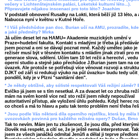
večery v Lichtenštejnském paláci, Loketské kulturní léto...).
Připravujete nějakou inscenaci pro toto léto? Joachim
V podstatě obnovení Rusalky na Lokti, která běží již 13 léto, a 
Nabucca nyní v květnu v Kutné Hoře.
* I Váš předchůdce pan doc. Burian učí na AMU, prozradíte, kde
a jaké předměty? Mirka
Já učím deset let na HAMU= Akademie muzických umění v
Praze=hudební fakulta. Kontakt s mladými je třeba já předává
jsem poznal a oni se dávají poznat mně. Každý umělec jako je
režisér musí být v těsném kontaktu s mládím jinak ztratí pro m
generace slova, sdělení. Učím tam 10 let režii a herectví , vedu
operní studio a stejně jako přechůdce J.Burian jsem tam na ce
úvazek. Ale protože se potřebuji více věnovat rozvoji a strukt
DJKT od září si redukuji výuko na půl úvazku= budu tedy učit 
pondělí, kdy je v Plzni "sanitární den".
* Je někdy obtížné, aby sólisté respektovali Váš režijní záměr? 
Evičko já jsem se s tím nesetkal. A za dvacet let co zhruba reží
mám na svém kontě více než sto režií jsem nikdy nepoužíval
autoritativní přístup, ale vyložení úhlu pohledu. Když herec r
co chceš a má to hlavu a patu tak tento problém není třeba řeši
* Jsou podle Vás některá díla operního rejstříku, která by měla 
uvozovkách povinná pro každého režiséra opery? Dušan, Brno
Tak to nevím. Mám jen tu zkušenost, že jsou díla, před kterými
člověk má respekt, a cítí se, že je ještě nemá interpretovat. Tak
jsem ze všech janáčků odmítal Jenůfi a dělal ji teprve předloni