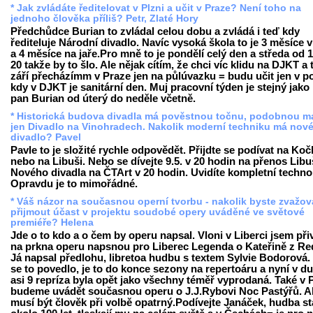
* Jak zvládáte ředitelovat v Plzni a učit v Praze? Není toho na
jednoho člověka příliš? Petr, Zlaté Hory
Předchůdce Burian to zvládal celou dobu a zvládá i teď kdy
řediteluje Národní divadlo. Navíc vysoká škola to je 3 měsíce 
a 4 měsíce na jaře.Pro mně to je pondělí celý den a středa od 
20 takže by to šlo. Ale nějak cítím, že chci víc klidu na DJKT a 
září přecházímm v Praze jen na půlúvazku = budu učit jen v p
kdy v DJKT je sanitární den. Muj pracovní týden je stejný jako
pan Burian od úterý do neděle včetně.
* Historická budova divadla má pověstnou točnu, podobnou ma
jen Divadlo na Vinohradech. Nakolik moderní techniku má nov
divadlo? Pavel
Pavle to je složité rychle odpovědět. Přijdte se podívat na Koč
nebo na Libuši. Nebo se dívejte 9.5. v 20 hodin na přenos Libu
Nového divadla na ČTArt v 20 hodin. Uvidíte kompletní technol
Opravdu je to mimořádné.
* Váš názor na současnou operní tvorbu - nakolik byste zvažov
přijmout účast v projektu soudobé opery uváděné ve světové
premiéře? Helena
Jde o to kdo a o čem by operu napsal. Vloni v Liberci jsem při
na prkna operu napsnou pro Liberec Legenda o Kateřině z Re
Já napsal předlohu, libretoa hudbu s textem Sylvie Bodorová.
se to povedlo, je to do konce sezony na repertoáru a nyní v d
asi 9 repríza byla opět jako všechny téměř vyprodaná. Také v 
budeme uvádět současnou operu o J.J.Rybovi Noc Pastýřů. A
musí být člověk při volbě opatrný.Podívejte Janáček, hudba st