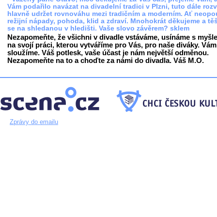
Vám podařilo navázat na divadelní tradici v Plzni, tuto dále rozv
hlavně udržet rovnováhu mezi tradičním a moderním. Ať neopo
režijní nápady, pohoda, klid a zdraví. Mnohokrát děkujeme a tě
se na shledanou v hledišti. Vaše slovo závěrem? sklem
Nezapomeňte, že všichni v divadle vstáváme, usínáme s myšl
na svojí práci, kterou vytváříme pro Vás, pro naše diváky. Vám
sloužíme. Váš potlesk, vaše účast je nám největší odměnou.
Nezapomeňte na to a choďte za námi do divadla. Váš M.O.
Zprávy do emailu