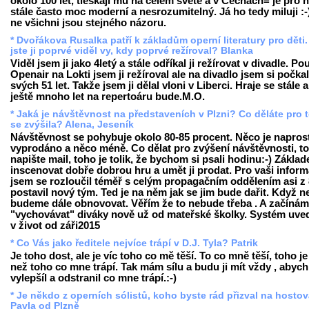
okolo 100 let, tleskají mu na celém světě a v Čechách= je pro 
stále často moc moderní a nesrozumitelný. Já ho tedy miluji :-
ne všichni jsou stejného názoru.
* Dvořákova Rusalka patří k základům operní literatury pro děti
jste ji poprvé viděl vy, kdy poprvé režíroval? Blanka
Viděl jsem ji jako 4letý a stále odříkal ji režírovat v divadle. Po
Openair na Lokti jsem ji režíroval ale na divadlo jsem si počka
svých 51 let. Takže jsem ji dělal vloni v Liberci. Hraje se stále a
ještě mnoho let na repertoáru bude.M.O.
* Jaká je návštěvnost na představeních v Plzni? Co děláte pro t
se zvýšila? Alena, Jeseník
Návštěvnost se pohybuje okolo 80-85 procent. Něco je napros
vyprodáno a něco méně. Co dělat pro zvýšení návštěvnosti, to
napište mail, toho je tolik, že bychom si psali hodinu:-) Základ
inscenovat dobře dobrou hru a umět ji prodat. Pro vaši inform
jsem se rozloučil téměř s celým propagačním oddělením asi z
postavil nový tým. Ted je na něm jak se jim bude dařit. Když n
budeme dále obnovovat. Věřím že to nebude třeba . A začínám
"vychovávat" diváky nově už od mateřské školky. Systém uv
v život od záři2015
* Co Vás jako ředitele nejvíce trápí v D.J. Tyla? Patrik
Je toho dost, ale je víc toho co mě těší. To co mně těší, toho je
než toho co mne trápí. Tak mám sílu a budu ji mít vždy , abych
vylepšíl a odstranil co mne trápí.:-)
* Je někdo z operních sólistů, koho byste rád přizval na hosto
Pavla od Plzně