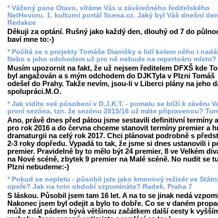
* Vážený pane Otavo, vítáme Vás u závěrečného ředitelského
NetHovoru. 1. kulturní portál Scena.cz. Jaký byl Váš dnešní de
Redakce
Děkuji za optání. Rušný jako každý den, dlouhý od 7 do půlnoc
baví mne to:-)
* Počítá se s projekty Tomáše Dianišky a lidí kolem něho i nadá
Nebo s jeho odchodem už pro ně nebude na repertoáru místo?
Musím upozornit na fakt, že už nejsem ředitelem DFXŠ kde T
byl angažován a s mým odchodem do DJKTyla v Plzni Tomáš
odešel do Prahy. Takže nevím, jsou-li v Liberci plány na jeho d
spolupráci.M.O.
* Jak vidíte své působení v D.J.K.T. - pomalu se blíží k závěru V
první sezóna, tzn. že sezónu 2015/16 už máte připravenou? To
Ano, právě dnes před pátou jsme sestavili definitivní termíny a 
pro rok 2016 a do června chceme stanovit termíny premier a 
dramaturgii na celý rok 2017. Chci plánovat podrobně s předs
2-3 roky dopředu. Vypadá to tak, že jsme si dnes ustanovili i p
premier. Pravidelně by to mělo být 24 premier, 8 ve Velkém div
na Nové scéně, zbytek 9 premier na Malé scéně. No nudit se tu
Plzni nebudeme:-)
* Pokud se nepletu - působil jste jako kmenový režisér ve Státn
opeře? Jak na toto období vzpomínáte? Radek, Praha 7
S láskou. Působil jsem tam 16 let. A na to se jinak nedá vzpom
Nakonec jsem byl odejit a bylo to dobře. Co se v daném prop
může zdát pádem bývá většinou začátkem další cesty k vyšší