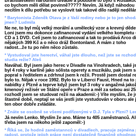
Bratislavském národním divadle a podobné to bylo s Rusalkou
co bychom měli dělat povinně????? Nevím. Já když náhodou
necítím k dílu potřebu se vyslovit tak takové dílo raději neděl
* Barytonista Zdeněk Otava je z Vaší rodiny nebo je to jen shod
jmen? Ludmila
Ne ne, to byl můj velký morální a umělecký vzor a krevný děde
Loni jsem mu dokonce zafinancoval vydání velkého kompletu 
CD a 1 DVD. Celí jsem to zafinancoval a tak to prodává Arco d
nějakých 399 Kč a o něco dráž Bontonland. A mám z toho
radost...že tu po něm něco zůstalo.
* Vystudoval jste herectví, váhal jste dlouho, než jste se rozhod
studia režie? Aleš
Naváhal. Byl jsem jako herec v Divadle na Vinohradech, také 
byl 4 roky v karlíně jako sólista operety a muzikálu, pak jsem 
popral s ředitelem a zdrhnul jsem k režii. Prostě jsem dostal re
bylo to. Nějak v roce 1992. Bylo to v Liberci Faust, Hned na to 
nabídky z Plzně a teprve když jsem byl 3 roky v angažmá jako
kmenový režisér ve Státní opeře v Praze a měl za sebou asi 25 
rozhodl jsem se studovat režii na akademii:-) Víte myslím, že 
štastné době, neptají se vás jestli jste vystudován v oboru ale j
ten obor dobře zvládáte.
* Znáte se osobně se všemi podřízenými v D.J. Tyla v Plzni? L
Já nevím Lenko. Myslím že ano. Máme tu 405 zaměstnanců. Al
třeba jsem na někoho ještě zapoměl:-)
* Říká se, že hodně zaměstannců v divadlech, pracuje zejména 
radost, protože jejich práce není dostatečně finančně ohodnoc