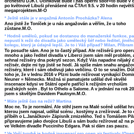
orchestru DJKT. Účinkovat bude i náš operní sbor=to bude v 
po květnové Libuši přenášené na ČTArt 9.5. v 20 hodin největ
megaprojektem.M-O
* Ještě stále je v angažmá Antonín Procházka? Alena
Ano jistě že Toníček je u nás angažován a věřím, že u toho
zůstane.M.O.
* Hodně umělců, pokud se dostanou do manažerské funkce, p
nepustí k režii do divadla jako umělecký šéf nebo ředitel, jinéh
kolegu, který je údajně lepší. Je to i Váš případ? Milan, Příbram
To posuďte sám. Ano je to častý případ. Ale režisérů pro oper
mnoho a jako ředitel divadla v Liberci jsem sám měl problém,
sehnal režiséry dna pokrytí sezon. Když Vás napadne nějaký 
režisér, dejte mi typ jistě se hodí. Já spíše mám snahu angažo
režiséry, které i sám obdivuji jako veličinu. O to se snažím. 
toho je, že v lednu 2016 v Plzni bude režírovat vynikající Domi
Neuner = Německo. Možná si pamatujete udělal dvě skvělé
inscenace kdysi ve Státní opeře patřící k režijním vrcholům
pražských scén . Byl to Othelo a Salome. A v jednání na rok 2
jsem s skvělým Davidem Pautnym.M.O.
* Máte ještě čas na režii? Martina
Moc ne. To je normální. Ale stihl jsem na Malé scéně udělat hr
kterou jsem napsal, udělal scénu , kostýmy a zrežíroval. Je to c
příběh o L.Janáčkovi= Zápisník zmizelého. Ted s Tomášem Pi
připravujeme jako dvojice Libuši a sám budu režírovat až na 
ve Velkém divadle Pucciniho Edgara. Pak si dám zas pauzu.
* Ve Vaší tvorbě je hodně inscenací pro open air festivaly (Oper