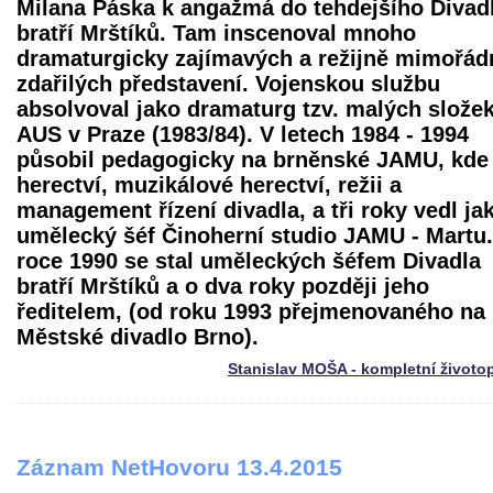
Milana Páska k angažmá do tehdejšího Divad
bratří Mrštíků. Tam inscenoval mnoho
dramaturgicky zajímavých a režijně mimořád
zdařilých představení. Vojenskou službu
absolvoval jako dramaturg tzv. malých složek
AUS v Praze (1983/84). V letech 1984 - 1994
působil pedagogicky na brněnské JAMU, kde
herectví, muzikálové herectví, režii a
management řízení divadla, a tři roky vedl ja
umělecký šéf Činoherní studio JAMU - Martu.
roce 1990 se stal uměleckých šéfem Divadla
bratří Mrštíků a o dva roky později jeho
ředitelem, (od roku 1993 přejmenovaného na
Městské divadlo Brno).
Stanislav MOŠA - kompletní životo
Záznam NetHovoru 13.4.2015