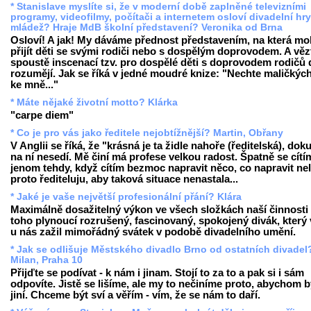
* Stanislave myslíte si, že v moderní době zaplněné televizními
programy, videofilmy, počítači a internetem osloví divadelní hry
mládež? Hraje MdB školní představení? Veronika od Brna
Osloví! A jak! My dáváme přednost představením, na která m
přijít děti se svými rodiči nebo s dospělým doprovodem. A věz
spoustě inscenací tzv. pro dospělé děti s doprovodem rodičů
rozumějí. Jak se říká v jedné moudré knize: "Nechte maličkých 
ke mně..."
* Máte nějaké životní motto? Klárka
"carpe diem"
* Co je pro vás jako ředitele nejobtížnější? Martin, Obřany
V Anglii se říká, že "krásná je ta židle nahoře (ředitelská), dok
na ní nesedí. Mě činí má profese velkou radost. Špatně se cítí
jenom tehdy, když cítím bezmoc napravit něco, co napravit nel
proto řediteluju, aby taková situace nenastala...
* Jaké je vaše největší profesionální přání? Klára
Maximálně dosažitelný výkon ve všech složkách naší činnosti 
toho plynoucí rozrušený, fascinovaný, spokojený divák, který v
u nás zažil mimořádný svátek v podobě divadelního umění.
* Jak se odlišuje Městského divadlo Brno od ostatních divadel
Milan, Praha 10
Přijďte se podívat - k nám i jinam. Stojí to za to a pak si i sám
odpovíte. Jistě se lišíme, ale my to nečiníme proto, abychom b
jiní. Chceme být sví a věřím - vím, že se nám to daří.