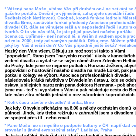
* Vážený pane Mošo, vítáme Vás při druhém on-line setkání se 
našeho portálu. Dnešní je výjimečné, zahajujete speciální řadu
Ředitelských NetHovorů. Osobně, kromě funkce ředitele Měst
divadla Brno, zastáváte funkci předsedy Asociace profesionáln
divadel ČR, dále se věnujete režii a v neposlední řadě i autorsk
tvorbě. O to víc nás těší, že jste přijal pozvání našeho portálu
Scena.cz. Upřímně - není nahodilé, s Vaším divadlem spolupra
od roku 2000, tedy od samých počátků. Děkujeme. Můžete přiblí
jaký byl Váš dnešní den? Co Vás případně ještě čeká? Redakc
Hezký den Vám všem. Děkuju za možnost si takto s Vámi
"popovídat". Ráno jsem "narychlo rozdal" úkoly v kancelářích
vedení divadla a vydal se se svým náměstkem Zdenkem Helb
do Prahy, kde jsme se nejprve potkali s Honzou Ježkem, abyc
popovídali o hostování našeho divadla na hradě Loket, pak js
potkal s kolegy ve výboru Asociace profesionálních divadel,
následovala krátká návštěva v Divadelním ústavu, kde se ode
oslava jubilejních narozenin pana doktora Hermana - poblahop
jsme mu - teď si vyprávím s Vámi a pak následuje cesta do Ber
kde mám zítra několik jednání o mezinárodních koprodukcích..
* Kolik času trávíte v divadle? Blanka, Brno
Jak kdy. Obvykle přicházím na 8.00 a někdy odcházím domů 
půlnoci. Jindy, kdy třeba režíruju v zahraničí jsem s divadlem
ve spojení přes tlf., nebo email...
* Pane Mošo, co si myslíte o podpoře kultury v ČR, například v
srovnání s jinými evropskými státy? Ladislav, Praha
Je katastrofální. Bohužel si ti, kteří rozhodují o financování ku