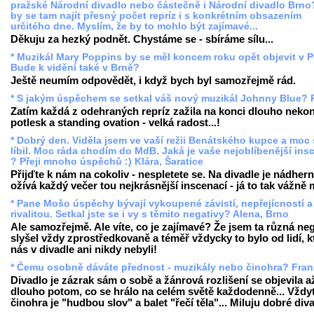
pražské Národní divadlo nebo částečně i Národní divadlo Brno
by se tam najít přesný počet repríz i s konkrétním obsazením
určitého dne. Myslím, že by to mohlo být zajímavé...
Děkuju za hezký podnět. Chystáme se - sbíráme sílu...
* Muzikál Mary Poppins by se měl koncem roku opět objevit v P
Bude k vidění také v Brně?
Ještě neumím odpovědět, i když bych byl samozřejmě rád.
* S jakým úspěchem se setkal váš nový muzikál Johnny Blue? P
Zatím každá z odehraných repríz zažila na konci dlouho nekon
potlesk a standing ovation - velká radost...!
* Dobrý den. Viděla jsem ve vaší režii Benátského kupce a moc 
líbil. Moc ráda chodím do MdB. Jaká je vaše nejoblíbenější in
? Přeji mnoho úspěchů :) Klára, Šaratice
Přijďte k nám na cokoliv - nespletete se. Na divadle je nádhern
ožívá každý večer tou nejkrásnější inscenací - já to tak vážně
* Pane Mošo úspěchy bývají vykoupené závistí, nepřejícností a
rivalitou. Setkal jste se i vy s těmito negativy? Alena, Brno
Ale samozřejmě. Ale víte, co je zajímavé? Že jsem ta různá ne
slyšel vždy zprostředkovaně a téměř vždycky to bylo od lidí, kt
nás v divadle ani nikdy nebyli!
* Čemu osobně dáváte přednost - muzikály nebo činohra? Fran
Divadlo je zázrak sám o sobě a žánrová rozlišení se objevila a
dlouho potom, co se hrálo na celém světě každodenně... Vždyť
činohra je "hudbou slov" a balet "řečí těla"... Miluju dobré div