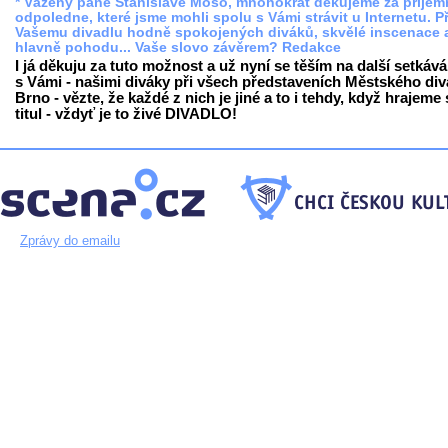
* Vážený pane Stanislave Mošo, mnohokrát děkujeme za příjem
odpoledne, které jsme mohli spolu s Vámi strávit u Internetu. P
Vašemu divadlu hodně spokojených diváků, skvělé inscenace 
hlavně pohodu... Vaše slovo závěrem? Redakce
I já děkuju za tuto možnost a už nyní se těším na další setkává
s Vámi - našimi diváky při všech představeních Městského div
Brno - vězte, že každé z nich je jiné a to i tehdy, když hrajeme 
titul - vždyť je to živé DIVADLO!
Zprávy do emailu