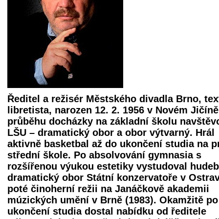
Ředitel a režisér Městského divadla Brno, tex
libretista, narozen 12. 2. 1956 v Novém Jičíně
průběhu docházky na základní školu navštěv
LŠU – dramatický obor a obor výtvarný. Hrál
aktivně basketbal až do ukončení studia na p
střední škole. Po absolvování gymnasia s
rozšířenou výukou estetiky vystudoval hudeb
dramatický obor Státní konzervatoře v Ostra
poté činoherní režii na Janáčkově akademii
múzických umění v Brně (1983). Okamžitě po
ukončení studia dostal nabídku od ředitele