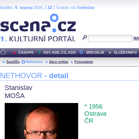
,
, |
|
32
Neděle
9. srpena
2026
Svátek má
Soběslav
Scéna.cz
NA
ČASOPIS
KDY, KDE, CO, KDO
SPECIÁLNÍ
SLUŽBY/INFO
Soutěže
Nethovory
Akce online
Fotogalerie
NETHOVOR
- detail
Stanislav
MOŠA
* 1956
Ostrava
ČR