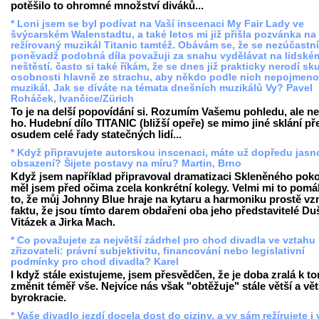
potěšilo to ohromné množství diváků...
* Loni jsem se byl podívat na Vaší inscenaci My Fair Lady ve
švýcarském Walenstadtu, a také letos mi již přišla pozvánka na
režírovaný muzikál Titanic tamtéž. Obávám se, že se nezúčastn
poněvadž podobná díla považuji za snahu vydělávat na lidské
neštěstí. často si také říkám, že se dnes již prakticky nerodí s
osobnosti hlavně ze strachu, aby někdo podle nich nepojmeno
muzikál. Jak se díváte na témata dnešních muzikálů Vy? Pavel
Roháček, Ivančice/Zürich
To je na delší popovídání si. Rozumím Vašemu pohledu, ale ne
ho. Hudební dílo TITANIC (bližší opeře) se mimo jiné sklání př
osudem celé řady statečných lidí...
* Když připravujete autorskou inscenaci, máte už dopředu jasn
obsazení? Šijete postavy na míru? Martin, Brno
Když jsem například připravoval dramatizaci Skleněného poko
měl jsem před očima zcela konkrétní kolegy. Velmi mi to pomá
to, že můj Johnny Blue hraje na kytaru a harmoniku prostě vzn
faktu, že jsou tímto darem obdařeni oba jeho představitelé Du
Vitázek a Jirka Mach.
* Co považujete za největší zádrhel pro chod divadla ve vztahu
zřizovateli: právní subjektivitu, financování nebo legislativní
podmínky pro chod divadla? Karel
I když stále existujeme, jsem přesvědčen, že je doba zralá k t
změnit téměř vše. Nejvíce nás však "obtěžuje" stále větší a vět
byrokracie.
* Vaše divadlo jezdí docela dost do ciziny, a vy sám režírujete i 