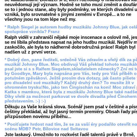
neuvědomují její význam. Hodně se toho musí změnit a doufá
se to i jednou stane, aby byly podmínky, ve kterých divadelní
vzniká, bylo srovnatelné s jinými zeměmi v Evropě... a to ne
všechny jsou na tom lépe než my.
* Ralph Siegel je autorem hudby muzikálu Johnny Blue, jak cel
spolupráce vznikla? Franz
Ralph viděl v zahraničí nějaké moje inscenace a oslovil mě, jes
se mi líbila představa napsat na jeho hudbu muzikál. Nejdřív 
zaskočilo, ale byla to nádherně dobrodružná práce! Ralph byl
nadšen už z první verze.
* Dobrý den, pane řediteli, srdečně Vás zdravím a vřelý dík za 
muzikál Johnny Blue. Moc obdivuji Váš překlad tohoto muzikál
psal jste si s s Ralfem Siegelem,skladatelem německy? Zní mi t
by Goodbye, Mary byla napsána pro Vás, tedy pro Váš příběh o
potulném zpěvákovi. Ještě prosím dva dotazy, jak často píšete 
pro divadelní své muzikály? Každý druhý den? To musíte žít v
ohromném trysku!No, jako ten Čingischán na koni! Moc zdraví 
Katka s mamkou, která byla z muzikálu Johnny Blue také nadš
Díky vřelé za možnost parkovat ve dvoře divadla před Činoher
představením. :-) :-)
Děkuju za Vaše krásná slova. Scénář jsem psal v češtině a pís
češtiny překládal, až byl jasný termín premiéry. Obsah řady pís
přizpůsoben novému příběhu...
* Pociťujete hrdost nad tím, že se za vaší éry podařilo otevřít 
scénu MDB? Petr, Bílovice nad Svitavou
Jste laskavý. Umožnilo to rozkvést řadě talentů právě v Brně,