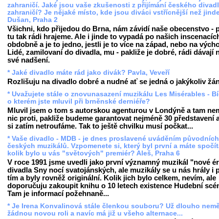
zahraničí. Jaké jsou vaše zkušenosti z přijímání českého divadl
zahraničí? Je nějaké místo, kde jsou diváci vstřícnější než jind
Dušan, Praha 2
Všichni, kdo přijedou do Brna, nám závidí naše obecenstvo - 
tu tak rádi hrajeme. Ale i jinde to vypadá po našich inscenacíc
obdobně a je to jedno, jestli je to více na západ, nebo na vých
Lidé, zamilovaní do divadla, mu - pakliže je dobré, rádi dávají 
své nadšení.
* Jaké divadlo máte rád jako divák? Pavla, Veveří
Rozlišuju na divadlo dobré a nudné ať se jedná o jakýkoliv žán
* Uvažujete stále o znovunasazení muzikálu Les Misérables - Bí
o kterém jste mluvil při brněnské derniéře?
Mluvil jsem o tom s autorskou agenturou v Londýně a tam nem
nic proti, pakliže budeme garantovat nejméně 30 představení a
si zatím netroufáme. Tak to ještě chvilku musí počkat...
* Vaše divadlo - MDB - je dnes proslavené uváděním původních
českých muzikálů. Vzpomenete si, který byl první a máte spočí
kolik bylo u vás "světových" premiér? Aleš, Praha 6
V roce 1991 jsme uvedli jako první významný muzikál "nové é
divadla Sny nocí svatojánských, ale muzikály se u nás hrály i 
tím a byly rovněž originální. Kolik jich bylo celkem, nevím, ale
doporučuju zakoupit knihu o 10 letech existence Hudební scé
Tam je informací požehnaně...
* Je Irena Konvalinová stále členkou souboru? Už dlouho nemě
žádnou novou roli a navíc má již u všeho alternace...