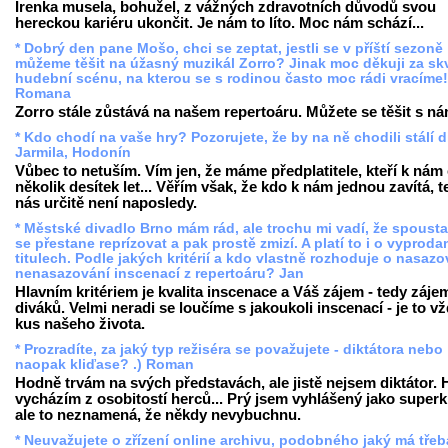
Irenka musela, bohužel, z vážných zdravotních důvodů svou
hereckou kariéru ukončit. Je nám to líto. Moc nám schází...
* Dobrý den pane Mošo, chci se zeptat, jestli se v příští sezoně
můžeme těšit na úžasný muzikál Zorro? Jinak moc děkuji za sk
hudební scénu, na kterou se s rodinou často moc rádi vracíme!
Romana
Zorro stále zůstává na našem repertoáru. Můžete se těšit s ná
* Kdo chodí na vaše hry? Pozorujete, že by na ně chodili stálí d
Jarmila, Hodonín
Vůbec to netuším. Vím jen, že máme předplatitele, kteří k nám
několik desítek let... Věřím však, že kdo k nám jednou zavítá, t
nás určitě není naposledy.
* Městské divadlo Brno mám rád, ale trochu mi vadí, že spousta 
se přestane reprízovat a pak prostě zmizí. A platí to i o vyprod
titulech. Podle jakých kritérií a kdo vlastně rozhoduje o nasazo
nenasazování inscenací z repertoáru? Jan
Hlavním kritériem je kvalita inscenace a Váš zájem - tedy záje
diváků. Velmi neradi se loučíme s jakoukoli inscenací - je to v
kus našeho života.
* Prozradíte, za jaký typ režiséra se považujete - diktátora nebo
naopak kliďase? .) Roman
Hodně trvám na svých představách, ale jistě nejsem diktátor.
vycházím z osobitostí herců... Prý jsem vyhlášený jako superk
ale to neznamená, že někdy nevybuchnu.
* Neuvažujete o zřízení online archivu, podobného jaký má třeb