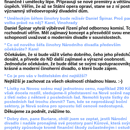
finančně i umělecky lépe. Připravují se nové premiéry a větši
úspěch. Věřím, že až se Státní opera opraví, stane se z ní pos
významný středoevropský divadelní dům.
* Uměleckým šéfem činohry bude režisér Daniel Špinar. Proč pa
volba právě na něj? Karel, Vinohrady
Daniel Špinar vyhrál výběrové řízení před odbornou komisí. 
rozhodnutí věřím. Měl zajímavý koncept a přesvědčil svou ener
schopností uvažovat o moderním divadle v souvislostech.
* Co od nového šéfa činohry Národního divadla především
očekáváte? Karel
Očekávám, že si bude vážit všeho dobrého, čeho jeho předch
dosáhl, a přivede do ND další zajímavé a výrazné osobnosti.
Jednoduše očekávám, že bude dělat se svými spolupracovník
krásné a moderní činoherní divadlo, o které bude zájem.
* Co je pro vás v ředitelském dni nejtěžší?
Nejtěžší je zachovat za všech okolností chladnou hlavu. :-)
* Lístky na Novou scénu mají jednotnou cenu, například 290 Kč
však docela rozdíl, sledujeme-li představení na Nové scéně nap
z třetí nebo z některé z posledních řad. Nemohli byste lístky do
posledních řad trochu zlevnit? Tam, kde se neprodávají boční
sektory, je Nová scéna pro spoustu lidí cenově nedostupná.
Děkujeme za podnět, zvážíme to.
* Dobry den, pane Buriane, chtěl jsem se zeptat, jestli Národní
divadlo i nadále pronajímá své prostory paní Kůrové, která svý
projekty způsobuje kromě finanční škody zučastněným i ostud