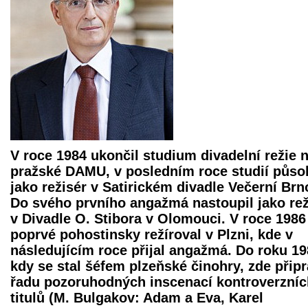
V roce 1984 ukončil studium divadelní režie 
pražské DAMU, v posledním roce studií působ
jako režisér v Satirickém divadle Večerní Brn
Do svého prvního angažmá nastoupil jako rež
v Divadle O. Stibora v Olomouci. V roce 1986
poprvé pohostinsky režíroval v Plzni, kde v
následujícím roce přijal angažmá. Do roku 19
kdy se stal šéfem plzeňské činohry, zde připr
řadu pozoruhodných inscenací kontroverzníc
titulů (M. Bulgakov: Adam a Eva, Karel