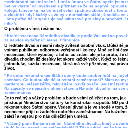
mezinárodní baletní scéně. Loni v únoru ve Státní opeře jsem 
byl na vlastní oči svědkem a přiznám se že ne poprvé. Spoust
kolegů tanečníků má bohužel velmi špatnou zkušenost s touto
a vlastně i když každý ví, že by v normálním státě již seděla ve 
, ona pořád dál organizuje své minusové projekty a prochází jí 
Filip V.
O problému víme, řešíme ho.
* Které inscenace Národního divadla je podle Vás možno pova
za nejvíce vydařené? Alena, Průhonice
U ředitele divadla nesmí nikdy zvítězit osobní vkus. Důležité je
vnímat publikum, odbornou veřejnost i kolegy. Mně se líbí čas
inscenace, které vybočují z toho, co znám, ale je to proto, že 
divadla chodím již desítky let skoro každý večer. Když to řekn
jednoduše, každá inscenace, která má své příznivce, má právo
život.
* Po dobu rekonstrukce Státní opery bude soubor hrát na jinýc
scénách. Co budou ale dělat ostatní zaměstnanci? Mám na mys
garderobu, vlásenkářky, rekvizitáře, osvětlovače, jevištní techn
Na zájezdy se nejezdi v plném stavu a Národní divadlo má své v
zaměstnance.
Je to reálný a vážný problém a bude velmi záležet na tom, jak
přistoupí Ministerstvo kultury ke konstrukci rozpočtu ND po 
rekonstrukce Státní opery. Vedení divadla je ve shodě v tom, ž
nechceme přijít o žádného dobrého zaměstnance. Na každém 
záleží a nejsou pro nás důležití jen umělci.
* Vážený pane Buriane řediteli Národního divadla, který z uvád
titulů byste označil za nejúspěšnější? Těch kritérií může být h