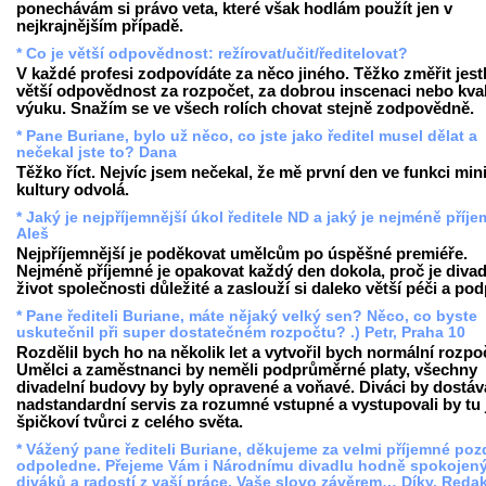
ponechávám si právo veta, které však hodlám použít jen v
nejkrajnějším případě.
* Co je větší odpovědnost: režírovat/učit/ředitelovat?
V každé profesi zodpovídáte za něco jiného. Těžko změřit jestl
větší odpovědnost za rozpočet, za dobrou inscenaci nebo kval
výuku. Snažím se ve všech rolích chovat stejně zodpovědně.
* Pane Buriane, bylo už něco, co jste jako ředitel musel dělat a
nečekal jste to? Dana
Těžko říct. Nejvíc jsem nečekal, že mě první den ve funkci mini
kultury odvolá.
* Jaký je nejpříjemnější úkol ředitele ND a jaký je nejméně příj
Aleš
Nejpříjemnější je poděkovat umělcům po úspěšné premiéře.
Nejméně příjemné je opakovat každý den dokola, proč je divad
život společnosti důležité a zaslouží si daleko větší péči a po
* Pane řediteli Buriane, máte nějaký velký sen? Něco, co byste
uskutečnil při super dostatečném rozpočtu? .) Petr, Praha 10
Rozdělil bych ho na několik let a vytvořil bych normální rozpo
Umělci a zaměstnanci by neměli podprůměrné platy, všechny
divadelní budovy by byly opravené a voňavé. Diváci by dostáva
nadstandardní servis za rozumné vstupné a vystupovali by tu 
špičkoví tvůrci z celého světa.
* Vážený pane řediteli Buriane, děkujeme za velmi příjemné poz
odpoledne. Přejeme Vám i Národnímu divadlu hodně spokojen
diváků a radostí z vaší práce. Vaše slovo závěrem… Díky. Reda