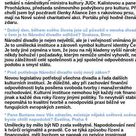
setkání s náměstkyní ministra kultury JUDr. Kalistovou a pan
Procházkou, předseda sněmovního podvýboru pro kulturu. P
chvílí jsem byl pozdravit členky Aliance žen s rakovinou prsu, 
mají na Nové scéně charitativní akci. Portálu přeji hodně čtená
zdaru.
* Dobrý den, během svého života jste už působil v mnoha divad
v čem je to Národní divadlo odlišné? Svatava, Brno
Národní divadlo je nejen největší, ale je i veřejností vnímáno ji
Je to umělecká instituce a zároveň symbol kulturní identity Č
Je tedy jiné zejména v tom, že jsou na něj kladeny vyšší nárok
někdy bohužel i požadavky, kterým nemůže umění vyhovět, n
jsou záležitostí celé společnosti a její společné odpovědnosti 
podobu a smysl státu.
* Proč potřebuje Národní divadlo svůj nový zákon?
Novou legislativu potřebují všechna divadla a řada dalších
kulturních institucí. Je důležité, aby při zachování finanční
odpovědnosti byla posílena svoboda tvorby i manažerského
rozhodování. Kulturní instituce nemohou být každý rok finan
jinak a každé dva roky řízeny jinými politiky. To nevytváří stabil
nepomáhá to kvalitní tvorbě a neodpovídá praxi běžné ve
fungujících evropských zemích.
* Pane Buriane moc Vás zdravím, existuje nějaká světová scéna,
byste chtěl napodobit? Evelína, Praha 4
Umělecky by mělo být ND zcela svébytné. Napodobování není
k tvůrčí originalitě a pravdě. Co se týká způsobu řízení a
financování, měli bychom se naopak co nejvíce inspirovat