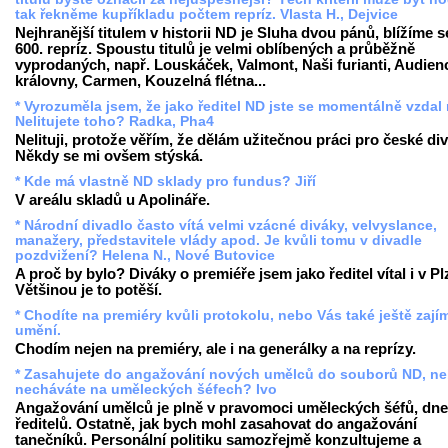
tak řekněme kupříkladu počtem repríz. Vlasta H., Dejvice
Nejhranější titulem v historii ND je Sluha dvou pánů, blížíme s
600. repríz. Spoustu titulů je velmi oblíbených a průběžně
vyprodaných, např. Louskáček, Valmont, Naši furianti, Audien
královny, Carmen, Kouzelná flétna...
* Vyrozuměla jsem, že jako ředitel ND jste se momentálně vzdal 
Nelitujete toho? Radka, Pha4
Nelituji, protože věřím, že dělám užitečnou práci pro české div
Někdy se mi ovšem stýská.
* Kde má vlastně ND sklady pro fundus? Jiří
V areálu skladů u Apolináře.
* Národní divadlo často vítá velmi vzácné diváky, velvyslance,
manažery, představitele vlády apod. Je kvůli tomu v divadle
pozdvižení? Helena N., Nové Butovice
A proč by bylo? Diváky o premiéře jsem jako ředitel vítal i v Pl
Většinou je to potěší.
* Chodíte na premiéry kvůli protokolu, nebo Vás také ještě zají
umění.
Chodím nejen na premiéry, ale i na generálky a na reprízy.
* Zasahujete do angažování nových umělců do souborů ND, ne
necháváte na uměleckých šéfech? Ivo
Angažování umělců je plně v pravomoci uměleckých šéfů, dn
ředitelů. Ostatně, jak bych mohl zasahovat do angažování
tanečníků. Personální politiku samozřejmě konzultujeme a