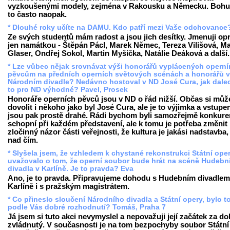
vyzkoušenými modely, zejména v Rakousku a Německu. Bohuž
to často naopak.
* Dlouhé roky učíte na DAMU. Kdo patří mezi Vaše odchovance
Ze svých studentů mám radost a jsou jich desítky. Jmenuji op
jen namátkou - Štěpán Pácl, Marek Němec, Tereza Vilišová, Ma
Glaser, Ondřej Sokol, Martin Myšička, Natálie Deáková a další.
* Lze vůbec nějak srovnávat výši honorářů vyplácených opern
pěvcům na předních operních světových scénách a honorářů v
Národním divadle? Nedávno hostoval v ND José Cura, jak dalec
to pro ND výhodné? Pavel, Prosek
Honoráře operních pěvců jsou v ND o řád nižší. Občas si mů
dovolit i někoho jako byl José Cura, ale je to výjimka a vstupe
jsou pak prostě drahé. Rádi bychom byli samozřejmě konkur
schopní při každém představení, ale k tomu je potřeba změnit
zločinný názor části veřejnosti, že kultura je jakási nadstavba,
nad čím.
* Slyšela jsem, že vzhledem k chystané rekonstrukci Státní ope
uvažovalo o tom, že operní soubor bude hrát na scéně Hudebn
divadla v Karlíně. Je to pravda? Eva
Ano, je to pravda. Připravujeme dohodu s Hudebním divadlem
Karlíně i s pražským magistrátem.
* Co přineslo sloučení Národního divadla a Státní opery, bylo t
podle Vás dobré rozhodnutí? Tomáš, Praha 7
Já jsem si tuto akci nevymyslel a nepovažuji její začátek za do
zvládnutý. V současnosti je na tom bezpochyby soubor Státní