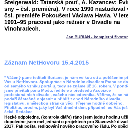
Steigerwald: Tatarská pouť, A. Kazancev: Ev
sny – čsl. premiéra). V roce 1990 nastudoval 
čsl. premiéře Pokoušení Václava Havla. V let
1991–95 pracoval jako režisér v Divadle na
Vinohradech.
Jan BURIAN - kompletní životo
Záznam NetHovoru 15.4.2015
* Vážený pane řediteli Buriane, je nám velkou ctí a potěšením př
Vás u NetHovoru. Spolupráce s Národním divadlem Praha se da
od samého vzniku portálu, tedy se známe již 16. rokem. V pondě
jsme přivítali pana Mošu, ředitele a předsedu Asociace
profesionálních divadel, vašeho následovníka. Věříme, že se n
podaří částečně objasnit a přiblížit chod Národního divadla,
legislativu, uměleckou stránku věci. Přejeme hodně dobrého.
Přiblížite, prosím, jaký byl Váš dnešní den, případně, co Vás ješ
čeká. Redakce
Hezké odpoledne, (kontrola diáře) ráno jsem jednu hodinu učil
dopoledne jsem mel jednání o projektech pro Stavovské divad
2017. Pak pošta, redigování nového pracovního řádu. Po oběd