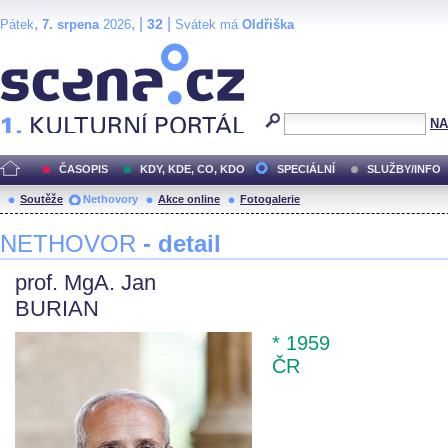
,
, |
|
32
Pátek
7. srpena
2026
Svátek má
Oldřiška
Scéna.cz
NA
ČASOPIS
KDY, KDE, CO, KDO
SPECIÁLNÍ
SLUŽBY/INFO
Soutěže
Nethovory
Akce online
Fotogalerie
NETHOVOR
- detail
prof. MgA. Jan
BURIAN
* 1959
ČR