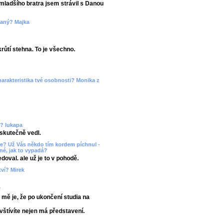
mladšího bratra jsem strávil s Danou
daný? Majka
růtí stehna. To je všechno.
harakteristika tvé osobnosti? Monika z
u? lukapa
 skutečně vedl.
je? Už Vás někdo tím kordem píchnul -
né, jak to vypadá?
oval. ale už je to v pohodě.
ctví? Mirek
f
o mě je, že po ukončení studia na
štívíte nejen má představení.