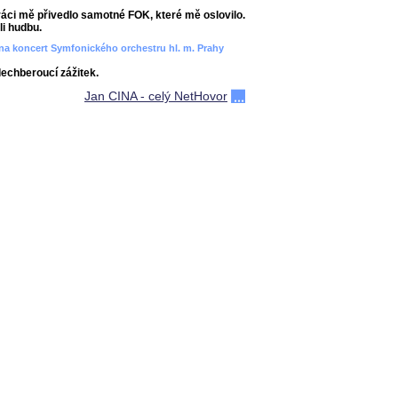
áci mě přivedlo samotné FOK, které mě oslovilo.
i hudbu.
ít na koncert Symfonického orchestru hl. m. Prahy
dechberoucí zážitek.
Jan CINA - celý NetHovor