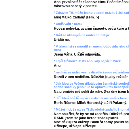
Ano, první natáčecí den ve filmu Početí mého 
Vávrovou nahatý v posteli.
* Zdravím Tě, můžu jednu osobní otázku? Jsi za
ahoj Majko, zadaný jsem. :-)
* Umíš vařit? batek
Hovězí polévku, uvařím špagety, peču kuře a k
* Rád se ukazuješ na rautech? hatija
Určitě ne.
* V jakém jsi se narodil znamení, odpovídá jeho c
Brna
Jsem Váha. Určitě odpovídá.
* Trpíš trémou? Jestli ano, kdy nejvíc? Mirek
Ano.
* necháš se raději vést v divadle ženou režisérko
Rozdíl v tom nedělám. Důležité je, aby režisér
* Jak jdou ve Večeru tříkrálovém šermířské soubo
anebo snad Vy jeho? Je to opravdu tak nebezpeč
Na premiéře mě sekli do ruky. Dva dny jsem led
* Jiří, kteří lidé tě nejvíce ovlivnili na cestě k here
Boris Rösner, Miloš Horanský a Jiří Pokorný.
* Můžeš říci, že už se Ti divadelně zadařilo? toma
Nemohu říci, že by se mi zadařilo. Důležité pr
DAMU jsem se jako herec snad uplatnil.
Moc děkuju za otázky. Budu šťastný pokud nav
Užívejte, užívejte, užívejte.