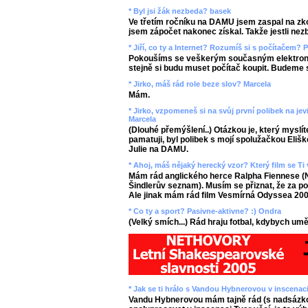
* Byl jsi žák nezbeda? basek
Ve třetím ročníku na DAMU jsem zaspal na zko
jsem zápočet nakonec získal. Takže jestli ne
* Jiří, co ty a Internet? Rozumíš si s počítačem? 
Pokoušíms se veškerým současným elektron
stejně si budu muset počítač koupit. Budeme s
* Jirko, máš rád role beze slov? Marcela
Mám.
* Jirko, vzpomeneš si na svůj první polibek na jevi
Marcela
(Dlouhé přemýšlení..) Otázkou je, který myslíte
pamatuji, byl polibek s mojí spolužačkou Eli
Julie na DAMU.
* Ahoj, máš nějaký herecký vzor? Který film se Ti 
Mám rád anglického herce Ralpha Fiennese (N
Šindlerův seznam). Musím se přiznat, že za po
Ale jinak mám rád film Vesmírná Odyssea 20
* Co ty a sport? Pasivne-aktivne? :) Ondra
(Velký smích...) Rád hraju fotbal, kdybych uměl b
* Jak se ti hrálo s Vandou Hybnerovou v inscenaci
Vandu Hybnerovou mám tajně rád (s nadsázko