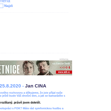
jména
Najdi
reklama
25.8.2020 -
Jan CINA
ového rozhovoru a děkujeme, že jste přijal naše
bo ještě bude Váš dnešní den, a jak se kamarádíte s
ozlítaný. právě jsem doletěl.
spolupráci s FOK? Máte rád symfonickou hudbu a