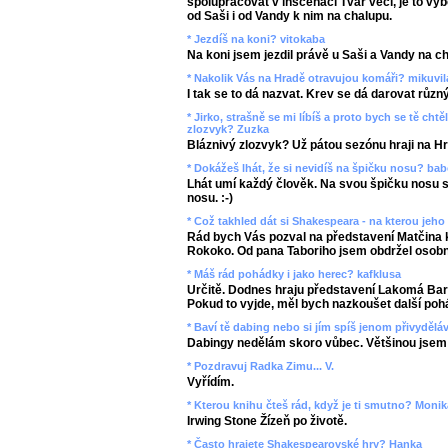
spolupracovat v inscenaci Tvar věcí, je to v
od Saši i od Vandy k nim na chalupu.
* Jezdíš na koni? vitokaba
Na koni jsem jezdil právě u Saši a Vandy na c
* Nakolik Vás na Hradě otravujou komáři? mikuvil
I tak se to dá nazvat. Krev se dá darovat růz
* Jirko, strašně se mi líbíš a proto bych se tě chtě
zlozvyk? Zuzka
Bláznivý zlozvyk? Už pátou sezónu hraji na Hr
* Dokážeš lhát, že si nevidíš na špičku nosu? ba
Lhát umí každý člověk. Na svou špičku nosu s
nosu. :-)
* Což takhled dát si Shakespeara - na kterou jeh
Rád bych Vás pozval na představení Matčina 
Rokoko. Od pana Taboriho jsem obdržel osob
* Máš rád pohádky i jako herec? kafklusa
Určitě. Dodnes hraju představení Lakomá Ba
Pokud to vyjde, měl bych nazkoušet další pohá
* Baví tě dabing nebo si jím spíš jenom přivydělá
Dabingy nedělám skoro vůbec. Většinou jsem 
* Pozdravuj Radka Zimu... V.
Vyřídím.
* Kterou knihu čteš rád, když je ti smutno? Monik
Irwing Stone Žízeň po životě.
* Často hrajete Shakespearovské hry? Hanka