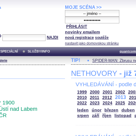
MOJE SCÉNA >>
a
PŘIHLÁSIT
novinky emailem
NAJDI
nová registrace
soutěže
nastavit jako domovskou stránku
SPECIÁLNÍ
SLUŽBY/INFO
quantcom
TIP!
SPIDER-MAN: Zbrusu no
lerie
NETHOVORY
- již
VYHLEDÁVÁNÍ - podle d
1999
2000
2001
2002
200
2013
2010
2011
2012
20
* 1900
2022
2023
2024
2025
202
Ústí nad Labem
leden
únor
březen
duben
ČR
srpen
září
říjen
listopad