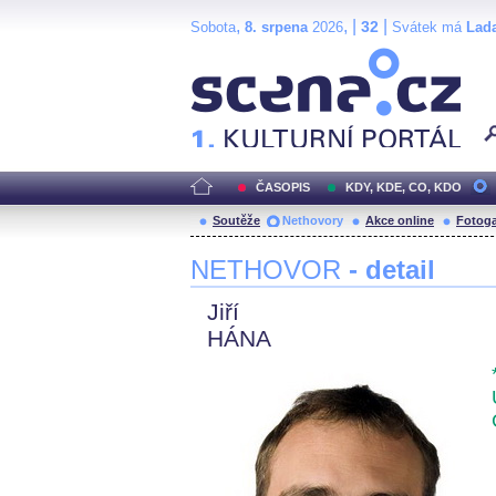
,
, |
|
32
Sobota
8. srpena
2026
Svátek má
Lad
Scéna.cz
ČASOPIS
KDY, KDE, CO, KDO
Soutěže
Nethovory
Akce online
Fotoga
NETHOVOR
- detail
Jiří
HÁNA