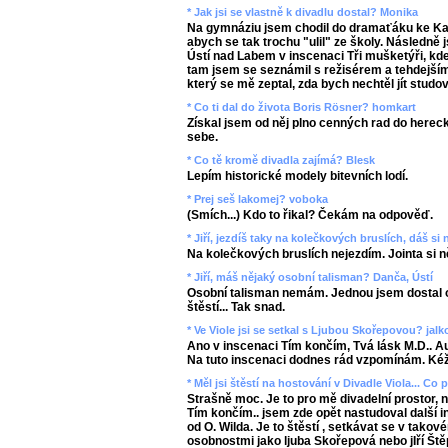
* Jak jsi se vlastně k divadlu dostal? Monika
Na gymnáziu jsem chodil do dramaťáku ke Kar
abych se tak trochu "ulil" ze školy. Následně
Ústí nad Labem v inscenaci Tři mušketýři, kde
tam jsem se seznámil s režisérem a tehdejš
který se mě zeptal, zda bych nechtěl jít stud
* Co ti dal do života Boris Rösner? homkart
Získal jsem od něj plno cenných rad do herec
sebe.
* Co tě kromě divadla zajímá? Blesk
Lepím historické modely bitevních lodí.
* Prej seš lakomej? voboka
(Smích...) Kdo to řikal? Čekám na odpověď.
* Jiří, jezdíš taky na kolečkových bruslích, dáš si
Na kolečkových bruslích nejezdím. Jointa si 
* Jiří, máš nějaký osobní talisman? Danča, Ústí
Osobní talisman nemám. Jednou jsem dostal 
štěstí... Tak snad.
* Ve Viole jsi se setkal s Ljubou Skořepovou? jalk
Ano v inscenaci
Tím končím, Tvá lásk M.D.
. A
Na tuto inscenaci dodnes rád vzpomínám. Kéž 
* Měl jsi štěstí na hostování v Divadle Viola... C
Strašně moc. Je to pro mě divadelní prostor, 
Tím končím.. jsem zde opět nastudoval další i
od O. Wilda. Je to štěstí , setkávat se v tako
osobnostmi jako ljuba Skořepová nebo jIří Ště