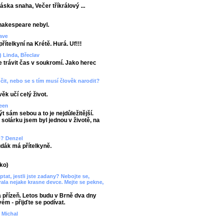
ska snaha, Večer tříkrálový ...
Shakespeare nebyl.
rave
řítelkyní na Krétě. Hurá. Uf!!!
) Linda, Břeclav
 trávit čas v soukromí. Jako herec
aučit, nebo se s tím musí člověk narodit?
ěk učí celý život.
Keen
 sám sebou a to je nejdůležitější.
olárku jsem byl jednou v životě, na
o? Denzel
dák má přítelkyně.
ko)
tat, jestli jste zadany? Nebojte se,
rala nejake krasne devce. Mejte se pekne,
a přízeň. Letos budu v Brně dva dny
ém - přijďte se podívat.
) Michal