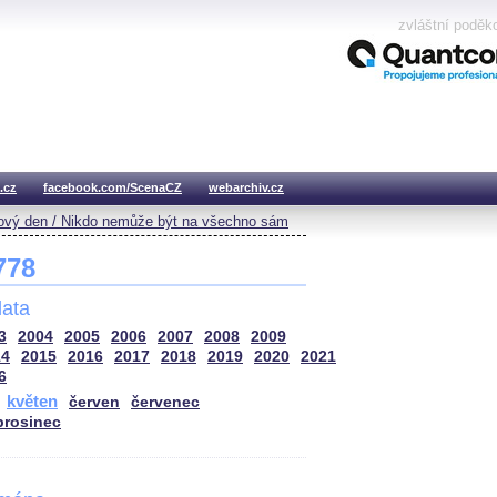
zvláštní poděk
.cz
facebook.com/ScenaCZ
webarchiv.cz
vý den / Nikdo nemůže být na všechno sám
 778
ata
3
2004
2005
2006
2007
2008
2009
14
2015
2016
2017
2018
2019
2020
2021
6
květen
červen
červenec
prosinec