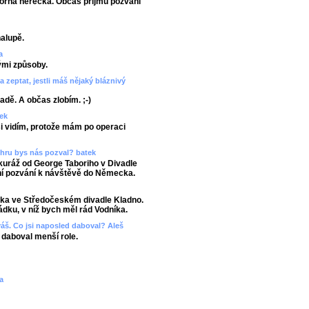
ýborná herečka. Občas přijmu pozvání
halupě.
a
nými způsoby.
la zeptat, jestli máš nějaký bláznivý
adě. A občas zlobím. ;-)
bek
i vidím, protože mám po operaci
o hru bys nás pozval? batek
kuráž od George Taboriho v Divadle
ní pozvání k návštěvě do Německa.
rka ve Středočeském divadle Kladno.
dku, v níž bych měl rád Vodníka.
váš. Co jsi naposled daboval? Aleš
daboval menší role.
a