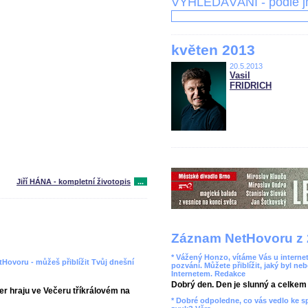
VYHLEDÁVÁNÍ - podle 
květen 2013
20.5.2013
Vasil
FRIDRICH
Jiří HÁNA - kompletní životopis
...
Záznam NetHovoru z 
* Vážený Honzo, vítáme Vás u internet
tHovoru - můžeš přiblížit Tvůj dnešní
pozvání. Můžete přiblížit, jaký byl ne
Internetem. Redakce
Dobrý den. Den je slunný a celkem r
čer hraju ve Večeru tříkrálovém na
* Dobré odpoledne, co vás vedlo ke 