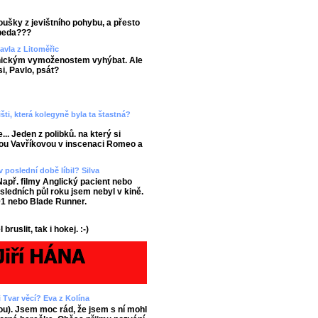
ušky z jevištního pohybu, a přesto
zbeda???
Pavla z Litoměřic
ickým vymoženostem vyhýbat. Ale
i, Pavlo, psát?
šti, která kolegyně byla ta štastná?
... Jeden z polibků. na který si
škou Vavříkovou v inscenaci Romeo a
v poslední době líbil? Silva
apř. filmy Anglický pacient nebo
sledních půl roku jsem nebyl v kině.
01 nebo Blade Runner.
ruslit, tak i hokej. :-)
 Tvar věcí? Eva z Kolína
u). Jsem moc rád, že jsem s ní mohl