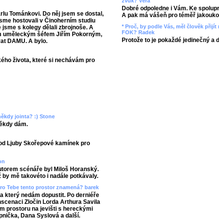
zvuk? Věra
Dobré odpoledne i Vám. Ke spolupr
lu Tománkovi. Do něj jsem se dostal,
A pak má vášeň pro téměř jakoukol
 jsme hostovali v Činoherním studiu
* Proč, by podle Vás, měl člověk přij
 jsme s kolegy dělali zbrojnoše. A
FOK? Radek
ím uměleckým šéfem Jiřím Pokorným,
Protože to je pokaždé jedinečný a 
ovat DAMU. A bylo.
kého života, které si nechávám pro
 někdy jointa? :) Stone
někdy dám.
od Ljuby Skořepové kamínek pro
on
utorem scénáře byl Miloš Horanský.
by mě takovéto i nadále potkávaly.
o pro Tebe tento prostor znamená? barek
na který nedám dopustit. Po derniéře
nscenaci Zločin Lorda Arthura Savila
vém prostoru na jevišti s hereckými
pnička, Dana Syslová a další.