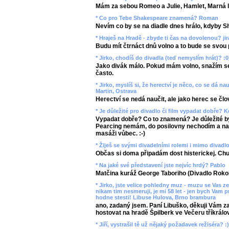
Mám za sebou Romeo a Julie, Hamlet, Marná lá
* Co pro Tebe Shakespeare znamená? Roman
Nevím co by se na diadle dnes hrálo, kdyby 
* Hraješ na Hradě - zbyde ti čas na dovolenou? ji
Budu mít čtrnáct dnů volno a to bude se svou p
* Jirko, chodíš do divadla (teď nemyslím hrát)? :0
Jako divák málo. Pokud mám volno, snažím se
často.
* Jirko, myslíš si, že herectví je něco, co se dá n
Martin, Ostrava
Herectví se nedá naučit, ale jako herec se člov
* Je důležité pro divadlo či film vypadat dobře? 
Vypadat dobře? Co to znamená? Je důležité být
Pearcing nemám, do posilovny nechodím a na s
masáži vůbec. :-)
* Žiješ se svými divadelními rolemi i mimo divadl
Občas si doma připadám dost histerickej. Chu
* Na jaké své představení jste nejvíc hrdý? Pablo
Matčina kuráž George Taboriho (Divadlo Roko
* Jirko, jste velice pohledny muz - muzu se Vas zep
nikam tim nesmeruji, je mi 58 let - jen bych Vam p
hodne stesti! Libuse Hulova, Brno brambura
ano, zadaný jsem. Paní Libuško, děkuji Vám z
hostovat na hradě Špilberk ve Večeru tříkrálov
* Jiří, vystrašil tě už nějaký požadavek režiséra? :