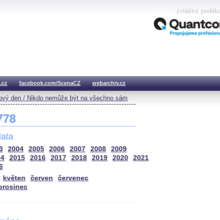
zvláštní poděk
.cz
facebook.com/ScenaCZ
webarchiv.cz
vý den / Nikdo nemůže být na všechno sám
 778
ata
3
2004
2005
2006
2007
2008
2009
14
2015
2016
2017
2018
2019
2020
2021
6
květen
červen
červenec
prosinec