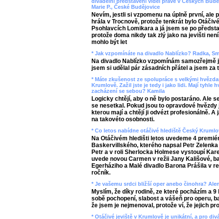
divadelní představení viděl právě v Českých Budě
Marie P., České Budějovice
Nevím, jestli si vzpomenu na úplně první, ale 
hrála v Trocnově, protože tenkrát bylo Otáčivé
Psohlavcích Lomikara a já jsem se po představ
protože doma nikdy tak zlý jako na jevišti nen
mohlo být let
* Jak vzpomínáte na divadlo Nablízko? Radka, S
Na divadlo Nablízko vzpomínám samozřejmě j
jsem si udělal pár zásadních přátel a jsem za 
* Máte zkušenost ze spolupráce s velkými hvězda
Krumlově. Zažil jste je tedy i jako lidi. Mají tyhl
zacházení se sebou? Kamila
Logicky chtějí, aby o ně bylo postaráno. Ale
se nesetkal. Pokud jsou to opravdové hvězdy 
kterou mají a chtějí ji odvézt profesionálně. A
na takovéto osobnosti.
* Co letos nabídne otáčivé hlediště Český Kruml
Na Otáčivém hledišti letos uvedeme 4 premiér
Baskervillského, kterého napsal Petr Zelenka 
Petr a v roli Sherlocka Holmese vystoupí Kare
uvede novou Carmen v režii Jany Kališové, bale
Egerháziho a Malé divadlo Barona Prášila v re
ročník.
* Je vašemu srdci bližší oper anebo činohra? Alen
Myslím, že díky rodině, ze které pocházím a 9
sobě pochopení, slabost a vášeň pro operu, bal
že jsem je nejmenoval, protože ví, že jejich pr
* Otáčivé jeviště v Krumlově je unikátní, a pro divá