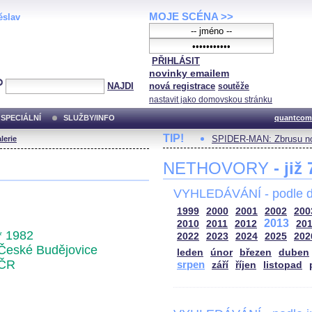
MOJE SCÉNA >>
ěslav
PŘIHLÁSIT
novinky emailem
NAJDI
nová registrace
soutěže
nastavit jako domovskou stránku
SPECIÁLNÍ
SLUŽBY/INFO
quantcom
TIP!
SPIDER-MAN: Zbrusu no
lerie
NETHOVORY
- již
VYHLEDÁVÁNÍ - podle d
1999
2000
2001
2002
200
2013
2010
2011
2012
20
* 1982
2022
2023
2024
2025
202
České Budějovice
leden
únor
březen
duben
ČR
srpen
září
říjen
listopad