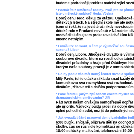
budeme podrobněji probírat nadcházející sez
* Pocházíte z umělecké rodiny. Proč jste se přihl
jste umělecké ambice? Heda, Včelná
Dobrý den, Hedo, děkuji za otázku. Umělecké 
dětských letech. Na střední škole mě ale potk
jsem si řekl, že na jeviště už nikdy nevstoup
dětské role v Prodané nevěstě v Národním div
medvědí službu jsem prokazoval divákům ND ně
nikoho netrápím.
* Lukáši lze shrnout, v čem je výjimečné současn
sezona? Libor
Dobrý den, Libore, Jihočeské divadlo je výj
souborové divadlo, které na rozdíl od ostatní
divadelní prázdniny a hraje před Otáčivým hl
kterým naše soubory pracují je v tomto ohled
* Co by podle vás měl dobrý ředitel divadla splň
Milý Pavle, tuhle otázku si kladu snad každý 
komunikovat svá rozmyšlená svá rozhodnutí. A
divákům, zřizovateli a dalším podporovatelům
* Pane řediteli, jakým způsobem chcete myslet na
dramaturgickým směřováním? Jiří
Rád bych našim divákům samozřejmě dopřál 
ale prioritu. Vždycky půjdu raději na dobré di
úplně pohodlně sedět, než jít do pohodlných se
* Jak vypadá běžný pracovní den divadelního ředi
6:00 budík, snídaně, příprava dětí na odchod 
školky, čas se různí dle komplikací při oblékán
18:00 schůzky, mailování, telefonování 19:00 