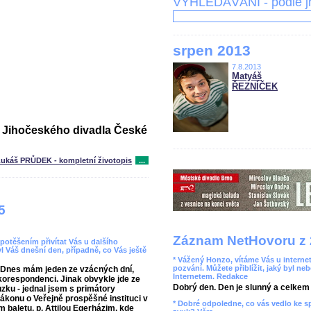
VYHLEDÁVÁNÍ - podle 
srpen 2013
7.8.2013
Matyáš
ŘEZNÍČEK
m Jihočeského divadla České
ukáš PRŮDEK - kompletní životopis
...
5
Záznam NetHovoru z 
 potěšením přivítat Vás u dalšího
yl Váš dnešní den, případně, co Vás ještě
* Vážený Honzo, vítáme Vás u internet
pozvání. Můžete přiblížit, jaký byl ne
 Dnes mám jeden ze vzácných dní,
Internetem. Redakce
korespondenci. Jinak obvykle jde ze
Dobrý den. Den je slunný a celkem r
zku - jednal jsem s primátory
konu o Veřejně prospěšné instituci v
* Dobré odpoledne, co vás vedlo ke 
 baletu, p. Attilou Egerházim, kde