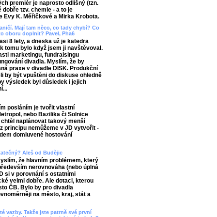
ch premiér je naprosto odlišný (tzn.
 dobře tzv. chemie - a to je
e Evy K. Měřičkové a Mirka Krobota.
aničí. Mají tam něco, co tady chybí? Co
o oboru doplnit? Pavel, Pha6
si 8 lety, a dneska už je katedra
ak tomu bylo když jsem ji navštěvoval.
lasti marketingu, fundraisingu
ngování divadla. Myslím, že by
ná praxe v divadle DISK. Produkční
ěli by být vpuštěni do diskuse ohledně
y výsledek byl důsledek i jejich
...
 posláním je tvořit vlastní
etropol, nebo Bazilika či Solnice
ch chtěl naplánovat takový menší
é z principu nemůžeme v JD vytvořit -
edem domluvené hostování
tatečný? Aleš od Budějic
 myslím, že hlavním problémem, který
e především nerovnováha (nebo úplná
 si v porovnání s ostatními
cké velmi dobře. Ale dotaci, kterou
sto ČB. Bylo by pro divadla
vnoměrněji na město, kraj, stát a
é vazby. Takže jste patrně své první