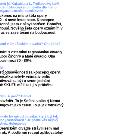
érů M. Kukučka a L. Trpišovský, kteří
dení Jihočeského divadla dle mého
zaujala? Zdeněk, Budějovice
akonec na místo šéfa opery
 2 - 4 nové inscenace. Koncepce
bně jsem z ní byl nadšen. Bohužel,
astoupí. Nového šéfa opery oznámím v
 a už se zase těším na budoucnost
avení v Jihočeském divadle? Chodí lidé
nání s ostatními regionálními divadly.
bor činohry a Malé divadlo. Oba
buje mezi 70 - 80%.
tin
etí odpovědnosti za koncepci opery.
očátku nebyly vnímány příliš
motivován a být o svém jednání
bě SKUTři měli, tak ji v průběhu
adle? A proč? Daniel
povědět. To je Sofiina volba :) Nemá
govat jako celek. To je jak fotbalový
ímalo by mě od člověka, který byl tak
eho jedinečnost? Je podle vás nějaký
 Aleš, Holešovice
v Dejvickém divadle strávil jsem nad
lrok. A podle mě recept aplikovatelný