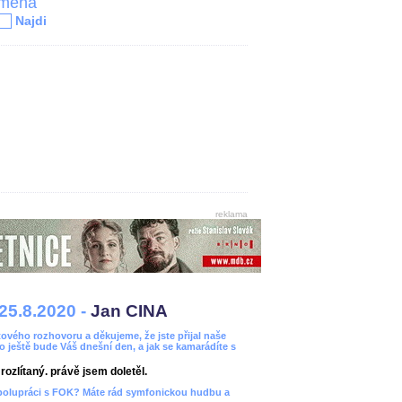
jména
Najdi
reklama
25.8.2020 -
Jan CINA
ového rozhovoru a děkujeme, že jste přijal naše
bo ještě bude Váš dnešní den, a jak se kamarádíte s
ozlítaný. právě jsem doletěl.
spolupráci s FOK? Máte rád symfonickou hudbu a