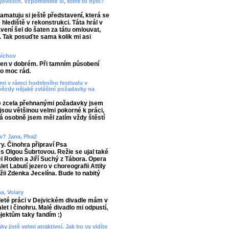
jovicích. Vzpomenete si, které to bylo?
pamatuju si ještě představení, která se
 hlediště v rekonstrukci. Táta hrál v
ení šel do šaten za tátu omlouvat,
í. Tak posuďte sama kolik mi asi
míchov
en v dobrém. Při tamním působení
to moc rád.
mi v rámci hudebního festivalu v
e hvězdy nějaké zvláštní požadavky na
 se zcela přehnanými požadavky jsem
jsou většinou velmi pokorné k práci,
 já osobně jsem měl zatím vždy štěstí
ov? Jana, Pha2
y. Činohra připraví Psa
s Olgou Šubrtovou. Režie se ujal také
l Roden a Jiří Suchý z Tábora. Opera
t Labutí jezero v choreografii Attily
žii Zdenka Jecelína. Bude to nabitý
a, Volary
 leté práci v Dejvickém divadle mám v
et i činohru. Malé divadlo mi odpustí,
ojektům taky fandím :)
ky jistě velmi atraktivní. Jak ho vy vidíte