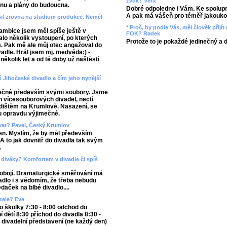
zvuk? Věra
ónu a plány do budoucna.
Dobré odpoledne i Vám. Ke spolupr
A pak má vášeň pro téměř jakoukol
ásil zrovna na studium produkce. Neměl
* Proč, by podle Vás, měl člověk přij
ambice jsem měl spíše ještě v
FOK? Radek
alo několik vystoupení, po kterých
Protože to je pokaždé jedinečný a 
ím. Pak mě ale můj otec angažoval do
adle. Hrál jsem mj. medvěda:) -
kolik let a od té doby už naštěstí
é Jihočeské divadlo a čím jeho nynější
imečné především svými soubory. Jsme
ch vícesouborových divadel, nectí
edištěm na Krumlově. Nasazení, se
u opravdu výjimečné.
ovat? Pavel, Český Krumlov
den. Myslím, že by měl především
 to jak dovnitř do divadla tak svým
.
 diváky? Komfortem v divadle či spíš
obojí. Dramaturgické směřování má
vadlo i s vědomím, že třeba nebudu
daček na blbé divadlo....
tele? Eva
do školky 7:30 - 8:00 odchod do
í dětí 8:30 příchod do divadla 8:30 -
- divadelní představení (ne každý den)