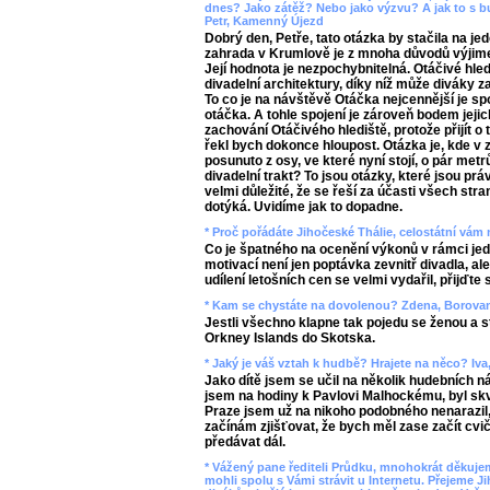
dnes? Jako zátěž? Nebo jako výzvu? A jak to s 
Petr, Kamenný Újezd
Dobrý den, Petře, tato otázka by stačila na j
zahrada v Krumlově je z mnoha důvodů výjime
Její hodnota je nezpochybnitelná. Otáčivé hled
divadelní architektury, díky níž může diváky z
To co je na návštěvě Otáčka nejcennější je sp
otáčka. A tohle spojení je zároveň bodem jeji
zachování Otáčivého hlediště, protože přijít o 
řekl bych dokonce hloupost. Otázka je, kde v 
posunuto z osy, ve které nyní stojí, o pár met
divadelní trakt? To jsou otázky, které jsou práv
velmi důležité, že se řeší za účasti všech str
dotýká. Uvidíme jak to dopadne.
* Proč pořádáte Jihočeské Thálie, celostátní vám
Co je špatného na ocenění výkonů v rámci jed
motivací není jen poptávka zevnitř divadla, al
udílení letošních cen se velmi vydařil, přijďte s
* Kam se chystáte na dovolenou? Zdena, Borova
Jestli všechno klapne tak pojedu se ženou a 
Orkney Islands do Skotska.
* Jaký je váš vztah k hudbě? Hrajete na něco? Iv
Jako dítě jsem se učil na několik hudebních ná
jsem na hodiny k Pavlovi Malhockému, byl skvěl
Praze jsem už na nikoho podobného nenarazil, 
začínám zjišťovat, že bych měl zase začít cvi
předávat dál.
* Vážený pane řediteli Průdku, mnohokrát děkuje
mohli spolu s Vámi strávit u Internetu. Přejeme