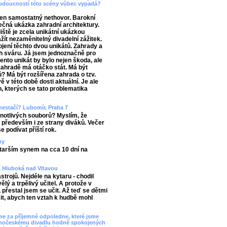
budoucností této scény vůbec vypadá?
eden samostatný nethovor. Barokní
čná ukázka zahradní architektury.
iště je zcela unikátní ukázkou
ažít nezaměnitelný divadelní zážitek.
ojení těchto dvou unikátů. Zahrady a
ch sváru. Já jsem jednoznačně pro
tento unikát by bylo nejen škoda, ale
zahradě má otáčko stát. Má být
rů? Má být rozšířena zahrada o tzv.
ě v této době dosti aktuální. Je ale
an, kterých se tato problematika
 nestačí? Lubomír, Praha 7
notlivých souborů? Myslím, že
e především i ze strany diváků. Večer
e podívat příští rok.
ny
starším synem na cca 10 dní na
a, Hluboká nad Vltavou
strojů. Nejdéle na kytaru - chodil
ý a trpělivý učitel. A protože v
přestal jsem se učit. Až teď se dětmi
čit, abych ten vztah k hudbě mohl
me za příjemné odpoledne, které jsme
 Jihočeskému divadlu hodně spokojených