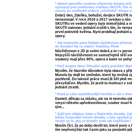
* Vedení operního souboru převezme dvojice režis
vystupují pod uměleckou značkou SKUTR, čím ve
názoru po umělecké stránce ,,výstřední" dvojce 
Dobrý den, Zdeňku, bohužel, dvojice SKUTR n
nenastoupí. V roce 2016 a 2017 uvedou u nás
SKUTRu ve vedení opery byla mimořádná a oso
SKUTři nakonec jednání zrušili s tím, že nen
první polovině května. Nyní probíhají jednání
opery.
* Jak hodnotíte pane řediteli návštěvnost předst
do divadla? Na co nejvíc? Kateřina, Písek
Návštěvnost v JD je velmi dobrá a to i v porov
Nejvyšší návštěvnosti se samozřejmě těší sou
soubory mají přes 90%, opera a balet se pohy
* Proč dvojice Skutr šéfování opery položila? Mar
Myslím, že hlavním důvodem byla obava z přij
Muselo by dojít ke změnám, které by možná zp
pozitivně. Do takové práce musí jít šéf plně 
přesvědčen. Myslím, že jestli tu motivaci v so
jednání ztratili.
* Která je vaše nejoblíbenější herečka u vás v div
Danieli, děkuju za otázku, ale na ni nemohu od
smysl někoho upřednostňovat, soubor musí fun
tým...
* Zažil jste nějakou dobu v Dejvickém divadle. Zaj
blízko fungování tohoto divadla, v čem spočívá j
recept na to, aby se divadlo stalo tak úspěšným?
Musím říct, že po dobu devíti let, které jsem 
tím nepřemýšlel tak často jako za poslední pů