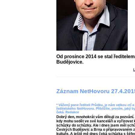
Od prosince 2014 se stal ředitele
Budějovice.
L
Záznam NetHovoru 27.4.201
* Vážený pane řediteli Průdku, je nám velkou ctí a
ředitelského NetHovoru. Přiblížíte, prosím, jaký b
čeká. Redakce
Dobrý den, mnohokrát vám děkuji za pozvání.
kdy mohu sedět ve své kanceláři a vyřizovat 
schůzky do schůzky. Ale i dnes jsem měl schů
Českých Budějovic a Brna o připravovaném zá
kultuře. A ještě mě dnes čeká schůzka s šéfem