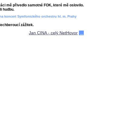
áci mě přivedlo samotné FOK, které mě oslovilo.
i hudbu.
ít na koncert Symfonického orchestru hl. m. Prahy
dechberoucí zážitek.
Jan CINA - celý NetHovor