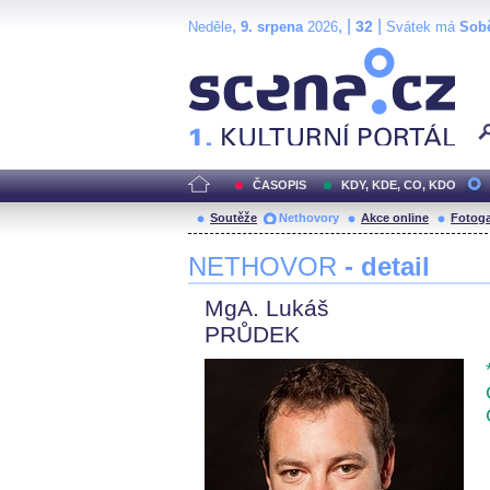
,
, |
|
32
Neděle
9. srpena
2026
Svátek má
Sob
Scéna.cz
ČASOPIS
KDY, KDE, CO, KDO
Soutěže
Nethovory
Akce online
Fotoga
NETHOVOR
- detail
MgA. Lukáš
PRŮDEK