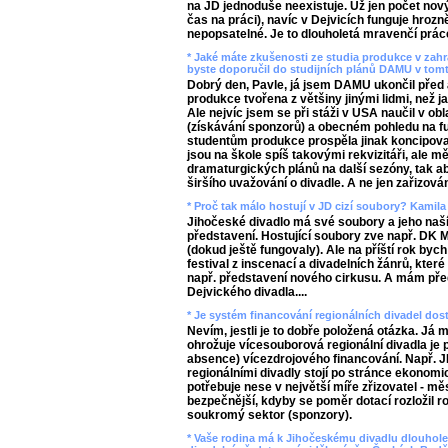
na JD jednoduše neexistuje. Už jen počet nový
čas na práci), navíc v Dejvicích funguje hrozně
nepopsatelné. Je to dlouholetá mravenčí prác
* Jaké máte zkušenosti ze studia produkce v zahr
byste doporučil do studijních plánů DAMU v tomt
Dobrý den, Pavle, já jsem DAMU ukončil před a
produkce tvořena z většiny jinými lidmi, než j
Ale nejvíc jsem se při stáži v USA naučil v ob
(získávání sponzorů) a obecném pohledu na fu
studentům produkce prospěla jinak koncipova
jsou na škole spíš takovými rekvizitáři, ale m
dramaturgických plánů na další sezóny, tak ab
širšího uvažování o divadle. A ne jen zařizování
* Proč tak málo hostují v JD cizí soubory? Kamila
Jihočeské divadlo má své soubory a jeho naším
představení. Hostující soubory zve např. DK M
(dokud ještě fungovaly). Ale na příští rok by
festival z inscenací a divadelních žánrů, kter
např. představení nového cirkusu. A mám př
Dejvického divadla....
* Je systém financování regionálních divadel dos
Nevím, jestli je to dobře položená otázka. Já
ohrožuje vícesouborová regionální divadla j
absence) vícezdrojového financování. Např. JD
regionálními divadly stojí po stránce ekonomi
potřebuje nese v největší míře zřizovatel - mě
bezpečnější, kdyby se poměr dotací rozložil ro
soukromý sektor (sponzory).
* Vaše rodina má k Jihočeskému divadlu dlouholet