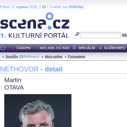
,
, |
|
32
Pátek
7. srpena
2026
Svátek má
Oldřiška
Scéna.cz
NA
ČASOPIS
KDY, KDE, CO, KDO
SPECIÁLNÍ
SLUŽBY/INFO
Soutěže
Nethovory
Akce online
Fotogalerie
NETHOVOR
- detail
Martin
OTAVA