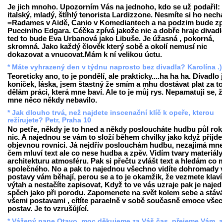
Je jich mnoho. Upozorním Vás na jednoho, kdo se už podařil:
italský, mladý, štíhlý tenorista Lardizzone. Nesmíte si ho necha
=Radames v Aidě, Canio v Komediantech a na podzim bude zp
Pucciniho Edgara. Céčka zpívá jakože nic a dobře hraje divadl
ted to bude Eva Urbanová jako Libuše. Je úžasná , pokorná,
skromná. Jako každý člověk který sobě a okolí nemusí nic
dokazovat a vnucovat.Mám k ní velikou úctu.
* Máte vyhrazený den v týdnu naprosto bez divadla? Karolína .)
Teoreticky ano, to je pondělí, ale prakticky....ha ha ha. Dívadlo 
koníček, láska, jsem štastný že smím a mhu dostávat plat za to
dělám práci, která mne baví. Ale to je můj rys. Nepamatuji se, 
mne něco někdy nebavilo.
* Jak dlouho trvá, než najdete inscenační klíč k opeře, kterou
režírujete? Petr, Praha 10
No petře, někdy je to hned a někdy posloucháte hudbu půl rok
nic. A najednou se vám to složí během chvilky jako když přijde
objevnou rovnici. Já nejdřív poslouchám hudbu, nezajímá mn
čem mluví text ale co nese hudba a zpěv. Vidím tvary materiál
architekturu atmosféru. Pak si přečtu zvlášt text a hledám co 
společného. No a pak to najednou všechno vidíte dohromady v
postavy vám běhají, perou se a to je okamžik, že vezmete klaví
výtah a nestačíte zapisovat, Když to ve vás uzraje pak je naje
spěch jako při porodu. Zapomenete na svět kolem sebe a stáv
všemi postavami , cítíte paraelně v sobě současně emoce vše
postav. Je to vzrušůjící.
* Vážený pane Otavo, moc děkujeme za Váš čas, přejeme Vám, 