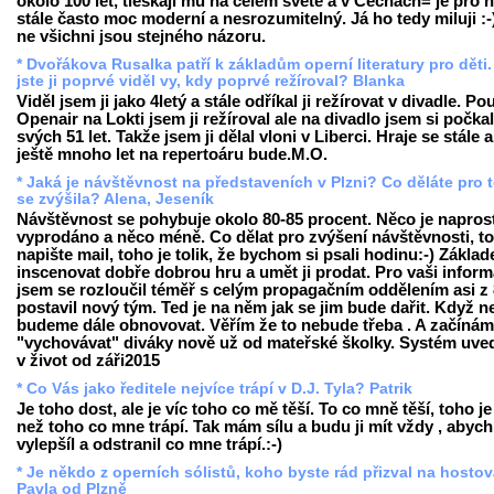
okolo 100 let, tleskají mu na celém světě a v Čechách= je pro 
stále často moc moderní a nesrozumitelný. Já ho tedy miluji :-
ne všichni jsou stejného názoru.
* Dvořákova Rusalka patří k základům operní literatury pro děti
jste ji poprvé viděl vy, kdy poprvé režíroval? Blanka
Viděl jsem ji jako 4letý a stále odříkal ji režírovat v divadle. Po
Openair na Lokti jsem ji režíroval ale na divadlo jsem si počka
svých 51 let. Takže jsem ji dělal vloni v Liberci. Hraje se stále a
ještě mnoho let na repertoáru bude.M.O.
* Jaká je návštěvnost na představeních v Plzni? Co děláte pro t
se zvýšila? Alena, Jeseník
Návštěvnost se pohybuje okolo 80-85 procent. Něco je napros
vyprodáno a něco méně. Co dělat pro zvýšení návštěvnosti, to
napište mail, toho je tolik, že bychom si psali hodinu:-) Základ
inscenovat dobře dobrou hru a umět ji prodat. Pro vaši inform
jsem se rozloučil téměř s celým propagačním oddělením asi z
postavil nový tým. Ted je na něm jak se jim bude dařit. Když n
budeme dále obnovovat. Věřím že to nebude třeba . A začínám
"vychovávat" diváky nově už od mateřské školky. Systém uv
v život od záři2015
* Co Vás jako ředitele nejvíce trápí v D.J. Tyla? Patrik
Je toho dost, ale je víc toho co mě těší. To co mně těší, toho je
než toho co mne trápí. Tak mám sílu a budu ji mít vždy , abych
vylepšíl a odstranil co mne trápí.:-)
* Je někdo z operních sólistů, koho byste rád přizval na hosto
Pavla od Plzně