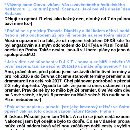
* Vážený pane Otavo, vítáme Vás u závěrečného ředitelského
NetHovoru. 1. kulturní portál Scena.cz. Jaký byl Váš dnešní de
Redakce
Děkuji za optání. Rušný jako každý den, dlouhý od 7 do půlnoc
baví mne to:-)
* Počítá se s projekty Tomáše Dianišky a lidí kolem něho i nadá
Nebo s jeho odchodem už pro ně nebude na repertoáru místo?
Musím upozornit na fakt, že už nejsem ředitelem DFXŠ kde T
byl angažován a s mým odchodem do DJKTyla v Plzni Tomáš
odešel do Prahy. Takže nevím, jsou-li v Liberci plány na jeho d
spolupráci.M.O.
* Jak vidíte své působení v D.J.K.T. - pomalu se blíží k závěru V
první sezóna, tzn. že sezónu 2015/16 už máte připravenou? To
Ano, právě dnes před pátou jsme sestavili definitivní termíny a 
pro rok 2016 a do června chceme stanovit termíny premier a 
dramaturgii na celý rok 2017. Chci plánovat podrobně s předs
2-3 roky dopředu. Vypadá to tak, že jsme si dnes ustanovili i p
premier. Pravidelně by to mělo být 24 premier, 8 ve Velkém div
na Nové scéně, zbytek 9 premier na Malé scéně. No nudit se tu
Plzni nebudeme:-)
* Pokud se nepletu - působil jste jako kmenový režisér ve Státn
opeře? Jak na toto období vzpomínáte? Radek, Praha 7
S láskou. Působil jsem tam 16 let. A na to se jinak nedá vzpom
Nakonec jsem byl odejit a bylo to dobře. Co se v daném prop
může zdát pádem bývá většinou začátkem další cesty k vyšší