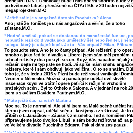
orchestru DJKT. Účinkovat bude i náš operní sbor=to bude v 
po květnové Libuši přenášené na ČTArt 9.5. v 20 hodin největ
megaprojektem.M-O
* Ještě stále je v angažmá Antonín Procházka? Alena
Ano jistě že Toníček je u nás angažován a věřím, že u toho
zůstane.M.O.
* Hodně umělců, pokud se dostanou do manažerské funkce, p
nepustí k režii do divadla jako umělecký šéf nebo ředitel, jinéh
kolegu, který je údajně lepší. Je to i Váš případ? Milan, Příbram
To posuďte sám. Ano je to častý případ. Ale režisérů pro oper
mnoho a jako ředitel divadla v Liberci jsem sám měl problém,
sehnal režiséry dna pokrytí sezon. Když Vás napadne nějaký 
režisér, dejte mi typ jistě se hodí. Já spíše mám snahu angažo
režiséry, které i sám obdivuji jako veličinu. O to se snažím. 
toho je, že v lednu 2016 v Plzni bude režírovat vynikající Domi
Neuner = Německo. Možná si pamatujete udělal dvě skvělé
inscenace kdysi ve Státní opeře patřící k režijním vrcholům
pražských scén . Byl to Othelo a Salome. A v jednání na rok 2
jsem s skvělým Davidem Pautnym.M.O.
* Máte ještě čas na režii? Martina
Moc ne. To je normální. Ale stihl jsem na Malé scéně udělat hr
kterou jsem napsal, udělal scénu , kostýmy a zrežíroval. Je to c
příběh o L.Janáčkovi= Zápisník zmizelého. Ted s Tomášem Pi
připravujeme jako dvojice Libuši a sám budu režírovat až na 
ve Velkém divadle Pucciniho Edgara. Pak si dám zas pauzu.
* Ve Vaší tvorbě je hodně inscenací pro open air festivaly (Oper