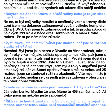
Bratislavském národním divadle a podobné to bylo s Rusalkou
co bychom měli dělat povinně????? Nevím. Já když náhodou
necítím k dílu potřebu se vyslovit tak takové dílo raději neděl
* Barytonista Zdeněk Otava je z Vaší rodiny nebo je to jen shod
jmen? Ludmila
Ne ne, to byl můj velký morální a umělecký vzor a krevný děde
Loni jsem mu dokonce zafinancoval vydání velkého kompletu 
CD a 1 DVD. Celí jsem to zafinancoval a tak to prodává Arco d
nějakých 399 Kč a o něco dráž Bontonland. A mám z toho
radost...že tu po něm něco zůstalo.
* Vystudoval jste herectví, váhal jste dlouho, než jste se rozhod
studia režie? Aleš
Naváhal. Byl jsem jako herec v Divadle na Vinohradech, také 
byl 4 roky v karlíně jako sólista operety a muzikálu, pak jsem 
popral s ředitelem a zdrhnul jsem k režii. Prostě jsem dostal re
bylo to. Nějak v roce 1992. Bylo to v Liberci Faust, Hned na to 
nabídky z Plzně a teprve když jsem byl 3 roky v angažmá jako
kmenový režisér ve Státní opeře v Praze a měl za sebou asi 25 
rozhodl jsem se studovat režii na akademii:-) Víte myslím, že 
štastné době, neptají se vás jestli jste vystudován v oboru ale j
ten obor dobře zvládáte.
* Znáte se osobně se všemi podřízenými v D.J. Tyla v Plzni? L
Já nevím Lenko. Myslím že ano. Máme tu 405 zaměstnanců. Al
třeba jsem na někoho ještě zapoměl:-)
* Říká se, že hodně zaměstannců v divadlech, pracuje zejména 
radost, protože jejich práce není dostatečně finančně ohodnoc