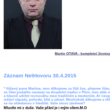
Martin OTAVA - kompletní životo
Záznam NetHovoru 30.4.2015
* Vážený pane Martine, moc děkujeme za Váš čas, přejeme Vám
se Vám podařilo navázat na divadelní tradici v Plzni, tuto dále r
a hlavně udržet rovnováhu mezi tradičním a moderním. Ať neop
režijní nápady, pohoda, klid a zdraví. Mnohokrát děkujeme a tě
se na shledanou v hledišti. Vaše slovo závěrem?
Mluvíte mi z duše. Vaše přání je i mým cílem.M.O