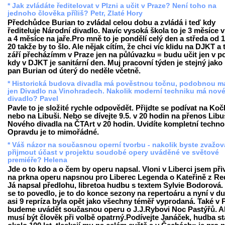
* Jak zvládáte ředitelovat v Plzni a učit v Praze? Není toho na
jednoho člověka příliš? Petr, Zlaté Hory
Předchůdce Burian to zvládal celou dobu a zvládá i teď kdy
řediteluje Národní divadlo. Navíc vysoká škola to je 3 měsíce 
a 4 měsíce na jaře.Pro mně to je pondělí celý den a středa od 
20 takže by to šlo. Ale nějak cítím, že chci víc klidu na DJKT a 
září přecházímm v Praze jen na půlúvazku = budu učit jen v p
kdy v DJKT je sanitární den. Muj pracovní týden je stejný jako
pan Burian od úterý do neděle včetně.
* Historická budova divadla má pověstnou točnu, podobnou ma
jen Divadlo na Vinohradech. Nakolik moderní techniku má nov
divadlo? Pavel
Pavle to je složité rychle odpovědět. Přijdte se podívat na Koč
nebo na Libuši. Nebo se dívejte 9.5. v 20 hodin na přenos Libu
Nového divadla na ČTArt v 20 hodin. Uvidíte kompletní technol
Opravdu je to mimořádné.
* Váš názor na současnou operní tvorbu - nakolik byste zvažov
přijmout účast v projektu soudobé opery uváděné ve světové
premiéře? Helena
Jde o to kdo a o čem by operu napsal. Vloni v Liberci jsem při
na prkna operu napsnou pro Liberec Legenda o Kateřině z Re
Já napsal předlohu, libretoa hudbu s textem Sylvie Bodorová.
se to povedlo, je to do konce sezony na repertoáru a nyní v d
asi 9 repríza byla opět jako všechny téměř vyprodaná. Také v 
budeme uvádět současnou operu o J.J.Rybovi Noc Pastýřů. A
musí být člověk při volbě opatrný.Podívejte Janáček, hudba st