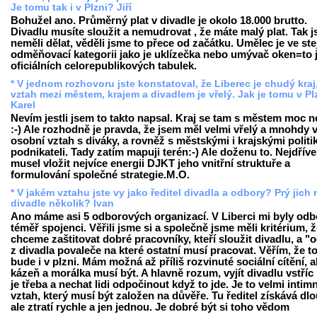
Je tomu tak i v Plzni? Jiří
Bohužel ano. Průměrný plat v divadle je okolo 18.000 brutto.
Divadlu musíte sloužit a nemudrovat , že máte malý plat. Tak 
neměli dělat, věděli jsme to přece od začátku. Umělec je ve ste
odměňovací kategorii jako je uklízečka nebo umývač oken=to j
oficiálních celorepublikových tabulek.
* V jednom rozhovoru jste konstatoval, že Liberec je chudý kraj,
vztah mezi městem, krajem a divadlem je vřelý. Jak je tomu v Pl
Karel
Nevím jestli jsem to takto napsal. Kraj se tam s městem moc 
:-) Ale rozhodně je pravda, že jsem měl velmi vřelý a mnohdy 
osobní vztah s diváky, a rovněž s městskými i krajskými politi
podnikateli. Tady zatím mapuji terén:-) Ale doženu to. Nejdřív
musel vložit nejvíce energii DJKT jeho vnitřní struktuře a
formulování společné strategie.M.O.
* V jakém vztahu jste vy jako ředitel divadla a odbory? Prý jich
divadle několik? Ivan
Ano máme asi 5 odborových organizací. V Liberci mi byly odb
téměř spojenci. Věřili jsme si a společně jsme měli kritérium, 
chceme zaštitovat dobré pracovníky, kteří sloužit divadlu, a "o
z divadla povaleče na které ostatní musí pracovat. Věřím, že 
bude i v plzni. Mám možná až příliš rozvinuté sociální cítění, a
kázeň a morálka musí být. A hlavně rozum, vyjít divadlu vstříc
je třeba a nechat lidi odpočinout když to jde. Je to velmi intimn
vztah, který musí být založen na důvěře. Tu ředitel získává dl
ale ztratí rychle a jen jednou. Je dobré být si toho vědom