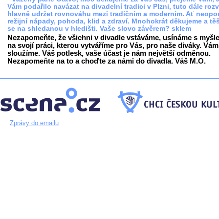
Vám podařilo navázat na divadelní tradici v Plzni, tuto dále rozv
hlavně udržet rovnováhu mezi tradičním a moderním. Ať neopo
režijní nápady, pohoda, klid a zdraví. Mnohokrát děkujeme a tě
se na shledanou v hledišti. Vaše slovo závěrem? sklem
Nezapomeňte, že všichni v divadle vstáváme, usínáme s myšl
na svojí práci, kterou vytváříme pro Vás, pro naše diváky. Vám
sloužíme. Váš potlesk, vaše účast je nám největší odměnou.
Nezapomeňte na to a choďte za námi do divadla. Váš M.O.
Zprávy do emailu