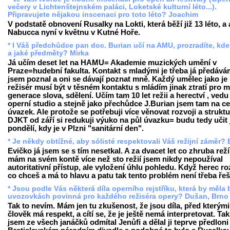
večery v Lichtenštejnském paláci, Loketské kulturní léto...).
Připravujete nějakou inscenaci pro toto léto? Joachim
V podstatě obnovení Rusalky na Lokti, která běží již 13 léto, a 
Nabucca nyní v květnu v Kutné Hoře.
* I Váš předchůdce pan doc. Burian učí na AMU, prozradíte, kde
a jaké předměty? Mirka
Já učím deset let na HAMU= Akademie muzických umění v
Praze=hudební fakulta. Kontakt s mladými je třeba já předává
jsem poznal a oni se dávají poznat mně. Každý umělec jako je
režisér musí být v těsném kontaktu s mládím jinak ztratí pro m
generace slova, sdělení. Učím tam 10 let režii a herectví , vedu
operní studio a stejně jako přechůdce J.Burian jsem tam na ce
úvazek. Ale protože se potřebuji více věnovat rozvoji a strukt
DJKT od září si redukuji výuko na půl úvazku= budu tedy učit 
pondělí, kdy je v Plzni "sanitární den".
* Je někdy obtížné, aby sólisté respektovali Váš režijní záměr? 
Evičko já jsem se s tím nesetkal. A za dvacet let co zhruba reží
mám na svém kontě více než sto režií jsem nikdy nepoužíval
autoritativní přístup, ale vyložení úhlu pohledu. Když herec r
co chceš a má to hlavu a patu tak tento problém není třeba řeši
* Jsou podle Vás některá díla operního rejstříku, která by měla 
uvozovkách povinná pro každého režiséra opery? Dušan, Brno
Tak to nevím. Mám jen tu zkušenost, že jsou díla, před kterými
člověk má respekt, a cítí se, že je ještě nemá interpretovat. Tak
jsem ze všech janáčků odmítal Jenůfi a dělal ji teprve předloni