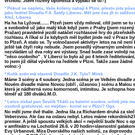
vrcholu. Jsem rozený optimista a vyplácí se to:-)
* Pokud se nepletu, Vaše kořeny sahají k Plzni, přesto jste půso
jako ředitel Divadla F.X. Šaldy Liberec. Měl jste čas jít si zaližov
Aleš, Liberec
Ha ha ha Lyžovat....... Plzeň jsem vždy miloval, cítil jsem se tu
a svobodně už jako malý kluk když jsem z Prahy (jsem rozený
Pražan) pravidelně jezdil natáčet rozhlasové hry do plzeňské
rozhlasu. A říkal si že kdybych měl bydlet jinde než v Praze by
to Plzeň. A stalo se. Ty volnočasové aktivity= letos na ně není 
ještě tak čtyři roky nebude. Jsem posedlý výtvarným uměním 
nezvládám už dva roky ani výstavy. Snad bude zase volněji na
"něco osobního" . V Liberci to bylo až po 4 letech ředitelování,
to jsem již dělal vývěrko na ředitele v Plzni. Takže zase žádné
volno:-)
* Kolik scén má vlastně Divadlo J.K. Tyla? Mirek
Máme 3 scény a 4 soubory. Jedna scéna je ve Velkém divadle a
Novém divadle máme Novou (obří , úžasnou ) scénu a Malou 
která je nádherná svou komornosti, intimitou. Je schopna host
téměř až 180 diváků.M.O.
* Letos získal pan Ševčík Thálii za baletní soubor, určitě jste m
osobně gratuloval, co mejdan - konal se v Plzni? Oga
No měli jsme dvě thalie. Jedna šla za Richardem druhá za sle
Veberovou. Ale čas na oslavu nebyl. Letos máme rekordních2
premier. A ještě spoustu velkých akcí = největší bude Noc s o
v amfiteátru na Lochotíně 26.6. v 20 hodin=slavnostní galakon
Evy Urbanové, Mira Dvorského našich solistů, za doprovodu