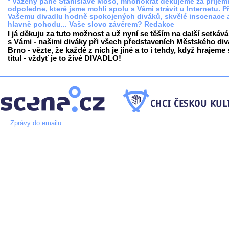
* Vážený pane Stanislave Mošo, mnohokrát děkujeme za příjem
odpoledne, které jsme mohli spolu s Vámi strávit u Internetu. P
Vašemu divadlu hodně spokojených diváků, skvělé inscenace 
hlavně pohodu... Vaše slovo závěrem? Redakce
I já děkuju za tuto možnost a už nyní se těším na další setkává
s Vámi - našimi diváky při všech představeních Městského div
Brno - vězte, že každé z nich je jiné a to i tehdy, když hrajeme 
titul - vždyť je to živé DIVADLO!
Zprávy do emailu