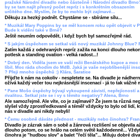
pražské Národní divadlo nebo částečně i Národní divadlo Brno
by se tam najít přesný počet repríz i s konkrétním obsazením
určitého dne. Myslím, že by to mohlo být zajímavé...
Děkuju za hezký podnět. Chystáme se - sbíráme sílu...
* Muzikál Mary Poppins by se měl koncem roku opět objevit v P
Bude k vidění také v Brně?
Ještě neumím odpovědět, i když bych byl samozřejmě rád.
* S jakým úspěchem se setkal váš nový muzikál Johnny Blue? P
Zatím každá z odehraných repríz zažila na konci dlouho nekon
potlesk a standing ovation - velká radost...!
* Dobrý den. Viděla jsem ve vaší režii Benátského kupce a moc 
líbil. Moc ráda chodím do MdB. Jaká je vaše nejoblíbenější in
? Přeji mnoho úspěchů :) Klára, Šaratice
Přijďte k nám na cokoliv - nespletete se. Na divadle je nádhern
ožívá každý večer tou nejkrásnější inscenací - já to tak vážně
* Pane Mošo úspěchy bývají vykoupené závistí, nepřejícností a
rivalitou. Setkal jste se i vy s těmito negativy? Alena, Brno
Ale samozřejmě. Ale víte, co je zajímavé? Že jsem ta různá ne
slyšel vždy zprostředkovaně a téměř vždycky to bylo od lidí, kt
nás v divadle ani nikdy nebyli!
* Čemu osobně dáváte přednost - muzikály nebo činohra? Fran
Divadlo je zázrak sám o sobě a žánrová rozlišení se objevila a
dlouho potom, co se hrálo na celém světě každodenně... Vždyť
činohra je "hudbou slov" a balet "řečí těla"... Miluju dobré div