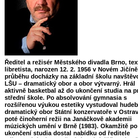
Ředitel a režisér Městského divadla Brno, tex
libretista, narozen 12. 2. 1956 v Novém Jičíně
průběhu docházky na základní školu navštěv
LŠU – dramatický obor a obor výtvarný. Hrál
aktivně basketbal až do ukončení studia na p
střední škole. Po absolvování gymnasia s
rozšířenou výukou estetiky vystudoval hudeb
dramatický obor Státní konzervatoře v Ostra
poté činoherní režii na Janáčkově akademii
múzických umění v Brně (1983). Okamžitě po
ukončení studia dostal nabídku od ředitele