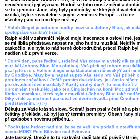
neuvědomují její význam. Hodně se toho musí změnit a doufá
se to i jednou stane, aby byly podmínky, ve kterých divadelní
vzniká, bylo srovnatelné s jinými zeměmi v Evropě... a to ne
všechny jsou na tom lépe než my.
* Ralph Siegel je autorem hudby muzikálu Johnny Blue, jak cel
spolupráce vznikla? Franz
Ralph viděl v zahraničí nějaké moje inscenace a oslovil mě, jes
se mi líbila představa napsat na jeho hudbu muzikál. Nejdřív 
zaskočilo, ale byla to nádherně dobrodružná práce! Ralph byl
nadšen už z první verze.
* Dobrý den, pane řediteli, srdečně Vás zdravím a vřelý dík za 
muzikál Johnny Blue. Moc obdivuji Váš překlad tohoto muzikál
psal jste si s s Ralfem Siegelem,skladatelem německy? Zní mi t
by Goodbye, Mary byla napsána pro Vás, tedy pro Váš příběh o
potulném zpěvákovi. Ještě prosím dva dotazy, jak často píšete 
pro divadelní své muzikály? Každý druhý den? To musíte žít v
ohromném trysku!No, jako ten Čingischán na koni! Moc zdraví 
Katka s mamkou, která byla z muzikálu Johnny Blue také nadš
Díky vřelé za možnost parkovat ve dvoře divadla před Činoher
představením. :-) :-)
Děkuju za Vaše krásná slova. Scénář jsem psal v češtině a pís
češtiny překládal, až byl jasný termín premiéry. Obsah řady pís
přizpůsoben novému příběhu...
* Pociťujete hrdost nad tím, že se za vaší éry podařilo otevřít 
scénu MDB? Petr, Bílovice nad Svitavou
Jste laskavý. Umožnilo to rozkvést řadě talentů právě v Brně,