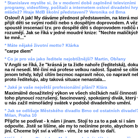
* Stanislave myslíte si, že v moderní době zaplněné televizními
programy, videofilmy, počítači a internetem osloví divadelní hry
mládež? Hraje MdB školní představení? Veronika od Brna
Osloví! A jak! My dáváme přednost představením, na která m
přijít děti se svými rodiči nebo s dospělým doprovodem. A věz
spoustě inscenací tzv. pro dospělé děti s doprovodem rodičů
rozumějí. Jak se říká v jedné moudré knize: "Nechte maličkých 
ke mně..."
* Máte nějaké životní motto? Klárka
"carpe diem"
* Co je pro vás jako ředitele nejobtížnější? Martin, Obřany
V Anglii se říká, že "krásná je ta židle nahoře (ředitelská), dok
na ní nesedí. Mě činí má profese velkou radost. Špatně se cítí
jenom tehdy, když cítím bezmoc napravit něco, co napravit nel
proto řediteluju, aby taková situace nenastala...
* Jaké je vaše největší profesionální přání? Klára
Maximálně dosažitelný výkon ve všech složkách naší činnosti 
toho plynoucí rozrušený, fascinovaný, spokojený divák, který v
u nás zažil mimořádný svátek v podobě divadelního umění.
* Jak se odlišuje Městského divadlo Brno od ostatních divadel
Milan, Praha 10
Přijďte se podívat - k nám i jinam. Stojí to za to a pak si i sám
odpovíte. Jistě se lišíme, ale my to nečiníme proto, abychom b
jiní. Chceme být sví a věřím - vím, že se nám to daří.