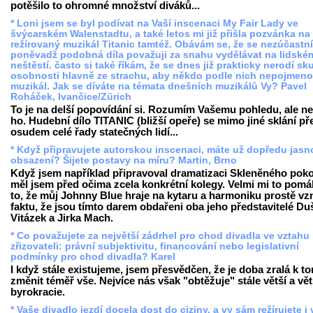
potěšilo to ohromné množství diváků...
* Loni jsem se byl podívat na Vaší inscenaci My Fair Lady ve
švýcarském Walenstadtu, a také letos mi již přišla pozvánka na
režírovaný muzikál Titanic tamtéž. Obávám se, že se nezúčastn
poněvadž podobná díla považuji za snahu vydělávat na lidské
neštěstí. často si také říkám, že se dnes již prakticky nerodí s
osobnosti hlavně ze strachu, aby někdo podle nich nepojmeno
muzikál. Jak se díváte na témata dnešních muzikálů Vy? Pavel
Roháček, Ivančice/Zürich
To je na delší popovídání si. Rozumím Vašemu pohledu, ale ne
ho. Hudební dílo TITANIC (bližší opeře) se mimo jiné sklání př
osudem celé řady statečných lidí...
* Když připravujete autorskou inscenaci, máte už dopředu jasn
obsazení? Šijete postavy na míru? Martin, Brno
Když jsem například připravoval dramatizaci Skleněného poko
měl jsem před očima zcela konkrétní kolegy. Velmi mi to pomá
to, že můj Johnny Blue hraje na kytaru a harmoniku prostě vzn
faktu, že jsou tímto darem obdařeni oba jeho představitelé Du
Vitázek a Jirka Mach.
* Co považujete za největší zádrhel pro chod divadla ve vztahu
zřizovateli: právní subjektivitu, financování nebo legislativní
podmínky pro chod divadla? Karel
I když stále existujeme, jsem přesvědčen, že je doba zralá k t
změnit téměř vše. Nejvíce nás však "obtěžuje" stále větší a vět
byrokracie.
* Vaše divadlo jezdí docela dost do ciziny, a vy sám režírujete i 