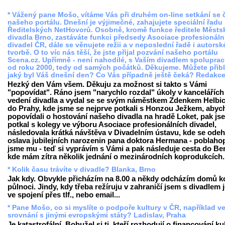
* Vážený pane Mošo, vítáme Vás při druhém on-line setkání se 
našeho portálu. Dnešní je výjimečné, zahajujete speciální řadu
Ředitelských NetHovorů. Osobně, kromě funkce ředitele Měst
divadla Brno, zastáváte funkci předsedy Asociace profesionáln
divadel ČR, dále se věnujete režii a v neposlední řadě i autorsk
tvorbě. O to víc nás těší, že jste přijal pozvání našeho portálu
Scena.cz. Upřímně - není nahodilé, s Vaším divadlem spolupra
od roku 2000, tedy od samých počátků. Děkujeme. Můžete přiblí
jaký byl Váš dnešní den? Co Vás případně ještě čeká? Redakc
Hezký den Vám všem. Děkuju za možnost si takto s Vámi
"popovídat". Ráno jsem "narychlo rozdal" úkoly v kancelářích
vedení divadla a vydal se se svým náměstkem Zdenkem Helb
do Prahy, kde jsme se nejprve potkali s Honzou Ježkem, abyc
popovídali o hostování našeho divadla na hradě Loket, pak js
potkal s kolegy ve výboru Asociace profesionálních divadel,
následovala krátká návštěva v Divadelním ústavu, kde se ode
oslava jubilejních narozenin pana doktora Hermana - poblahop
jsme mu - teď si vyprávím s Vámi a pak následuje cesta do Ber
kde mám zítra několik jednání o mezinárodních koprodukcích..
* Kolik času trávíte v divadle? Blanka, Brno
Jak kdy. Obvykle přicházím na 8.00 a někdy odcházím domů 
půlnoci. Jindy, kdy třeba režíruju v zahraničí jsem s divadlem
ve spojení přes tlf., nebo email...
* Pane Mošo, co si myslíte o podpoře kultury v ČR, například v
srovnání s jinými evropskými státy? Ladislav, Praha
Je katastrofální. Bohužel si ti, kteří rozhodují o financování ku