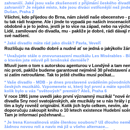
zahraničí. Jaké jsou vaše zkušenosti z přijímání českého divadl
zahraničí? Je nějaké místo, kde jsou diváci vstřícnější než jind
Dušan, Praha 2
Všichni, kdo přijedou do Brna, nám závidí naše obecenstvo - 
tu tak rádi hrajeme. Ale i jinde to vypadá po našich inscenacíc
obdobně a je to jedno, jestli je to více na západ, nebo na vých
Lidé, zamilovaní do divadla, mu - pakliže je dobré, rádi dávají 
své nadšení.
* Jaké divadlo máte rád jako divák? Pavla, Veveří
Rozlišuju na divadlo dobré a nudné ať se jedná o jakýkoliv žán
* Uvažujete stále o znovunasazení muzikálu Les Misérables - Bí
o kterém jste mluvil při brněnské derniéře?
Mluvil jsem o tom s autorskou agenturou v Londýně a tam nem
nic proti, pakliže budeme garantovat nejméně 30 představení a
si zatím netroufáme. Tak to ještě chvilku musí počkat...
* Vaše divadlo - MDB - je dnes proslavené uváděním původních
českých muzikálů. Vzpomenete si, který byl první a máte spočí
kolik bylo u vás "světových" premiér? Aleš, Praha 6
V roce 1991 jsme uvedli jako první významný muzikál "nové é
divadla Sny nocí svatojánských, ale muzikály se u nás hrály i 
tím a byly rovněž originální. Kolik jich bylo celkem, nevím, ale
doporučuju zakoupit knihu o 10 letech existence Hudební scé
Tam je informací požehnaně...
* Je Irena Konvalinová stále členkou souboru? Už dlouho nemě
žádnou novou roli a navíc má již u všeho alternace...