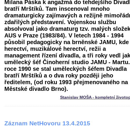
Milana Páska k angažmá do tehdejšího Divad
bratří Mrštíků. Tam inscenoval mnoho
dramaturgicky zajímavých a režijně mimořád
zdařilých představení. Vojenskou službu
absolvoval jako dramaturg tzv. malých složek
AUS v Praze (1983/84). V letech 1984 - 1994
působil pedagogicky na brněnské JAMU, kde
herectví, muzikálové herectví, režii a
management řízení divadla, a tři roky vedl ja
umělecký šéf Činoherní studio JAMU - Martu.
roce 1990 se stal uměleckých šéfem Divadla
bratří Mrštíků a o dva roky později jeho
ředitelem, (od roku 1993 přejmenovaného na
Městské divadlo Brno).
Stanislav MOŠA - kompletní životo
Záznam NetHovoru 13.4.2015