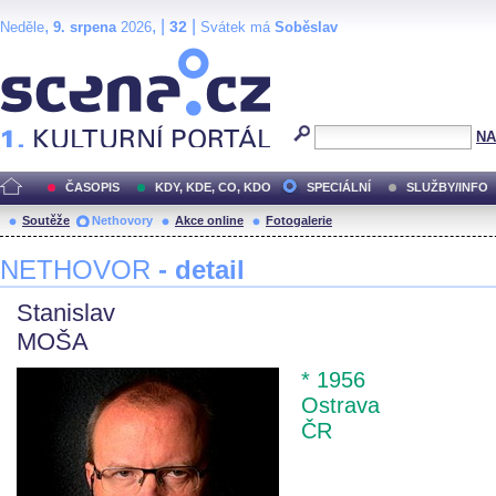
,
, |
|
32
Neděle
9. srpena
2026
Svátek má
Soběslav
Scéna.cz
NA
ČASOPIS
KDY, KDE, CO, KDO
SPECIÁLNÍ
SLUŽBY/INFO
Soutěže
Nethovory
Akce online
Fotogalerie
NETHOVOR
- detail
Stanislav
MOŠA
* 1956
Ostrava
ČR