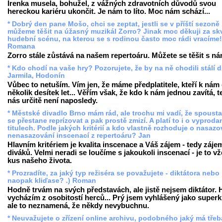
Irenka musela, bohužel, z vážných zdravotních důvodů svou
hereckou kariéru ukončit. Je nám to líto. Moc nám schází...
* Dobrý den pane Mošo, chci se zeptat, jestli se v příští sezoně
můžeme těšit na úžasný muzikál Zorro? Jinak moc děkuji za sk
hudební scénu, na kterou se s rodinou často moc rádi vracíme!
Romana
Zorro stále zůstává na našem repertoáru. Můžete se těšit s ná
* Kdo chodí na vaše hry? Pozorujete, že by na ně chodili stálí d
Jarmila, Hodonín
Vůbec to netuším. Vím jen, že máme předplatitele, kteří k nám
několik desítek let... Věřím však, že kdo k nám jednou zavítá, t
nás určitě není naposledy.
* Městské divadlo Brno mám rád, ale trochu mi vadí, že spousta 
se přestane reprízovat a pak prostě zmizí. A platí to i o vyprod
titulech. Podle jakých kritérií a kdo vlastně rozhoduje o nasazo
nenasazování inscenací z repertoáru? Jan
Hlavním kritériem je kvalita inscenace a Váš zájem - tedy záje
diváků. Velmi neradi se loučíme s jakoukoli inscenací - je to v
kus našeho života.
* Prozradíte, za jaký typ režiséra se považujete - diktátora nebo
naopak kliďase? .) Roman
Hodně trvám na svých představách, ale jistě nejsem diktátor.
vycházím z osobitostí herců... Prý jsem vyhlášený jako superk
ale to neznamená, že někdy nevybuchnu.
* Neuvažujete o zřízení online archivu, podobného jaký má třeb