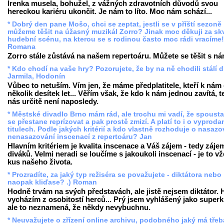
Irenka musela, bohužel, z vážných zdravotních důvodů svou
hereckou kariéru ukončit. Je nám to líto. Moc nám schází...
* Dobrý den pane Mošo, chci se zeptat, jestli se v příští sezoně
můžeme těšit na úžasný muzikál Zorro? Jinak moc děkuji za sk
hudební scénu, na kterou se s rodinou často moc rádi vracíme!
Romana
Zorro stále zůstává na našem repertoáru. Můžete se těšit s ná
* Kdo chodí na vaše hry? Pozorujete, že by na ně chodili stálí d
Jarmila, Hodonín
Vůbec to netuším. Vím jen, že máme předplatitele, kteří k nám
několik desítek let... Věřím však, že kdo k nám jednou zavítá, t
nás určitě není naposledy.
* Městské divadlo Brno mám rád, ale trochu mi vadí, že spousta 
se přestane reprízovat a pak prostě zmizí. A platí to i o vyprod
titulech. Podle jakých kritérií a kdo vlastně rozhoduje o nasazo
nenasazování inscenací z repertoáru? Jan
Hlavním kritériem je kvalita inscenace a Váš zájem - tedy záje
diváků. Velmi neradi se loučíme s jakoukoli inscenací - je to v
kus našeho života.
* Prozradíte, za jaký typ režiséra se považujete - diktátora nebo
naopak kliďase? .) Roman
Hodně trvám na svých představách, ale jistě nejsem diktátor.
vycházím z osobitostí herců... Prý jsem vyhlášený jako superk
ale to neznamená, že někdy nevybuchnu.
* Neuvažujete o zřízení online archivu, podobného jaký má třeb