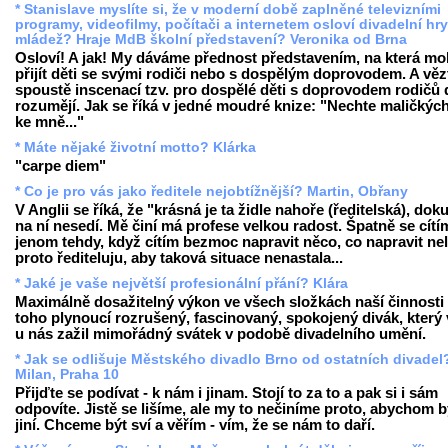
* Stanislave myslíte si, že v moderní době zaplněné televizními
programy, videofilmy, počítači a internetem osloví divadelní hry
mládež? Hraje MdB školní představení? Veronika od Brna
Osloví! A jak! My dáváme přednost představením, na která m
přijít děti se svými rodiči nebo s dospělým doprovodem. A věz
spoustě inscenací tzv. pro dospělé děti s doprovodem rodičů
rozumějí. Jak se říká v jedné moudré knize: "Nechte maličkých 
ke mně..."
* Máte nějaké životní motto? Klárka
"carpe diem"
* Co je pro vás jako ředitele nejobtížnější? Martin, Obřany
V Anglii se říká, že "krásná je ta židle nahoře (ředitelská), dok
na ní nesedí. Mě činí má profese velkou radost. Špatně se cítí
jenom tehdy, když cítím bezmoc napravit něco, co napravit nel
proto řediteluju, aby taková situace nenastala...
* Jaké je vaše největší profesionální přání? Klára
Maximálně dosažitelný výkon ve všech složkách naší činnosti 
toho plynoucí rozrušený, fascinovaný, spokojený divák, který v
u nás zažil mimořádný svátek v podobě divadelního umění.
* Jak se odlišuje Městského divadlo Brno od ostatních divadel
Milan, Praha 10
Přijďte se podívat - k nám i jinam. Stojí to za to a pak si i sám
odpovíte. Jistě se lišíme, ale my to nečiníme proto, abychom b
jiní. Chceme být sví a věřím - vím, že se nám to daří.