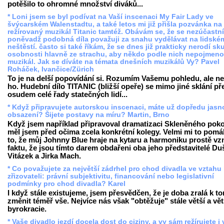
potěšilo to ohromné množství diváků...
* Loni jsem se byl podívat na Vaší inscenaci My Fair Lady ve
švýcarském Walenstadtu, a také letos mi již přišla pozvánka na
režírovaný muzikál Titanic tamtéž. Obávám se, že se nezúčastn
poněvadž podobná díla považuji za snahu vydělávat na lidské
neštěstí. často si také říkám, že se dnes již prakticky nerodí s
osobnosti hlavně ze strachu, aby někdo podle nich nepojmeno
muzikál. Jak se díváte na témata dnešních muzikálů Vy? Pavel
Roháček, Ivančice/Zürich
To je na delší popovídání si. Rozumím Vašemu pohledu, ale ne
ho. Hudební dílo TITANIC (bližší opeře) se mimo jiné sklání př
osudem celé řady statečných lidí...
* Když připravujete autorskou inscenaci, máte už dopředu jasn
obsazení? Šijete postavy na míru? Martin, Brno
Když jsem například připravoval dramatizaci Skleněného poko
měl jsem před očima zcela konkrétní kolegy. Velmi mi to pomá
to, že můj Johnny Blue hraje na kytaru a harmoniku prostě vzn
faktu, že jsou tímto darem obdařeni oba jeho představitelé Du
Vitázek a Jirka Mach.
* Co považujete za největší zádrhel pro chod divadla ve vztahu
zřizovateli: právní subjektivitu, financování nebo legislativní
podmínky pro chod divadla? Karel
I když stále existujeme, jsem přesvědčen, že je doba zralá k t
změnit téměř vše. Nejvíce nás však "obtěžuje" stále větší a vět
byrokracie.
* Vaše divadlo jezdí docela dost do ciziny, a vy sám režírujete i 