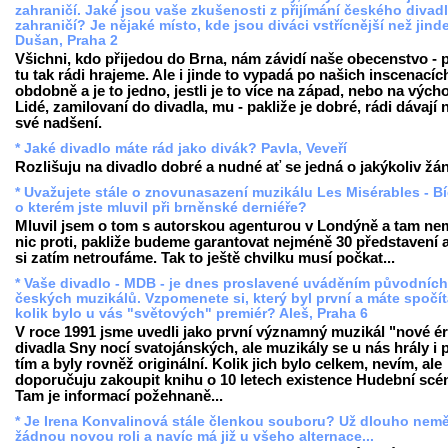
zahraničí. Jaké jsou vaše zkušenosti z přijímání českého divadl
zahraničí? Je nějaké místo, kde jsou diváci vstřícnější než jind
Dušan, Praha 2
Všichni, kdo přijedou do Brna, nám závidí naše obecenstvo - 
tu tak rádi hrajeme. Ale i jinde to vypadá po našich inscenacíc
obdobně a je to jedno, jestli je to více na západ, nebo na vých
Lidé, zamilovaní do divadla, mu - pakliže je dobré, rádi dávají 
své nadšení.
* Jaké divadlo máte rád jako divák? Pavla, Veveří
Rozlišuju na divadlo dobré a nudné ať se jedná o jakýkoliv žán
* Uvažujete stále o znovunasazení muzikálu Les Misérables - Bí
o kterém jste mluvil při brněnské derniéře?
Mluvil jsem o tom s autorskou agenturou v Londýně a tam nem
nic proti, pakliže budeme garantovat nejméně 30 představení a
si zatím netroufáme. Tak to ještě chvilku musí počkat...
* Vaše divadlo - MDB - je dnes proslavené uváděním původních
českých muzikálů. Vzpomenete si, který byl první a máte spočí
kolik bylo u vás "světových" premiér? Aleš, Praha 6
V roce 1991 jsme uvedli jako první významný muzikál "nové é
divadla Sny nocí svatojánských, ale muzikály se u nás hrály i 
tím a byly rovněž originální. Kolik jich bylo celkem, nevím, ale
doporučuju zakoupit knihu o 10 letech existence Hudební scé
Tam je informací požehnaně...
* Je Irena Konvalinová stále členkou souboru? Už dlouho nemě
žádnou novou roli a navíc má již u všeho alternace...