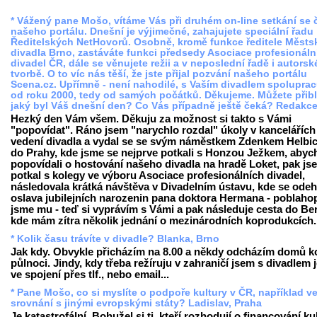
* Vážený pane Mošo, vítáme Vás při druhém on-line setkání se 
našeho portálu. Dnešní je výjimečné, zahajujete speciální řadu
Ředitelských NetHovorů. Osobně, kromě funkce ředitele Měst
divadla Brno, zastáváte funkci předsedy Asociace profesionáln
divadel ČR, dále se věnujete režii a v neposlední řadě i autorsk
tvorbě. O to víc nás těší, že jste přijal pozvání našeho portálu
Scena.cz. Upřímně - není nahodilé, s Vaším divadlem spolupra
od roku 2000, tedy od samých počátků. Děkujeme. Můžete přiblí
jaký byl Váš dnešní den? Co Vás případně ještě čeká? Redakc
Hezký den Vám všem. Děkuju za možnost si takto s Vámi
"popovídat". Ráno jsem "narychlo rozdal" úkoly v kancelářích
vedení divadla a vydal se se svým náměstkem Zdenkem Helb
do Prahy, kde jsme se nejprve potkali s Honzou Ježkem, abyc
popovídali o hostování našeho divadla na hradě Loket, pak js
potkal s kolegy ve výboru Asociace profesionálních divadel,
následovala krátká návštěva v Divadelním ústavu, kde se ode
oslava jubilejních narozenin pana doktora Hermana - poblahop
jsme mu - teď si vyprávím s Vámi a pak následuje cesta do Ber
kde mám zítra několik jednání o mezinárodních koprodukcích..
* Kolik času trávíte v divadle? Blanka, Brno
Jak kdy. Obvykle přicházím na 8.00 a někdy odcházím domů 
půlnoci. Jindy, kdy třeba režíruju v zahraničí jsem s divadlem
ve spojení přes tlf., nebo email...
* Pane Mošo, co si myslíte o podpoře kultury v ČR, například v
srovnání s jinými evropskými státy? Ladislav, Praha
Je katastrofální. Bohužel si ti, kteří rozhodují o financování ku