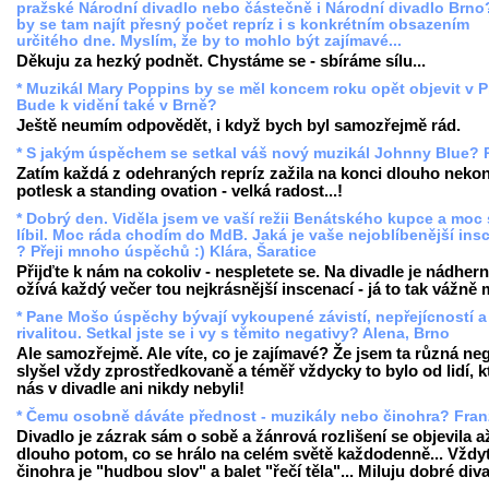
pražské Národní divadlo nebo částečně i Národní divadlo Brno
by se tam najít přesný počet repríz i s konkrétním obsazením
určitého dne. Myslím, že by to mohlo být zajímavé...
Děkuju za hezký podnět. Chystáme se - sbíráme sílu...
* Muzikál Mary Poppins by se měl koncem roku opět objevit v P
Bude k vidění také v Brně?
Ještě neumím odpovědět, i když bych byl samozřejmě rád.
* S jakým úspěchem se setkal váš nový muzikál Johnny Blue? P
Zatím každá z odehraných repríz zažila na konci dlouho nekon
potlesk a standing ovation - velká radost...!
* Dobrý den. Viděla jsem ve vaší režii Benátského kupce a moc 
líbil. Moc ráda chodím do MdB. Jaká je vaše nejoblíbenější in
? Přeji mnoho úspěchů :) Klára, Šaratice
Přijďte k nám na cokoliv - nespletete se. Na divadle je nádhern
ožívá každý večer tou nejkrásnější inscenací - já to tak vážně
* Pane Mošo úspěchy bývají vykoupené závistí, nepřejícností a
rivalitou. Setkal jste se i vy s těmito negativy? Alena, Brno
Ale samozřejmě. Ale víte, co je zajímavé? Že jsem ta různá ne
slyšel vždy zprostředkovaně a téměř vždycky to bylo od lidí, kt
nás v divadle ani nikdy nebyli!
* Čemu osobně dáváte přednost - muzikály nebo činohra? Fran
Divadlo je zázrak sám o sobě a žánrová rozlišení se objevila a
dlouho potom, co se hrálo na celém světě každodenně... Vždyť
činohra je "hudbou slov" a balet "řečí těla"... Miluju dobré div