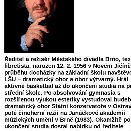
Ředitel a režisér Městského divadla Brno, tex
libretista, narozen 12. 2. 1956 v Novém Jičíně
průběhu docházky na základní školu navštěv
LŠU – dramatický obor a obor výtvarný. Hrál
aktivně basketbal až do ukončení studia na p
střední škole. Po absolvování gymnasia s
rozšířenou výukou estetiky vystudoval hudeb
dramatický obor Státní konzervatoře v Ostra
poté činoherní režii na Janáčkově akademii
múzických umění v Brně (1983). Okamžitě po
ukončení studia dostal nabídku od ředitele