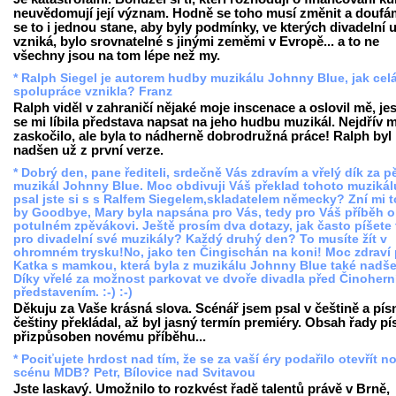
neuvědomují její význam. Hodně se toho musí změnit a doufá
se to i jednou stane, aby byly podmínky, ve kterých divadelní
vzniká, bylo srovnatelné s jinými zeměmi v Evropě... a to ne
všechny jsou na tom lépe než my.
* Ralph Siegel je autorem hudby muzikálu Johnny Blue, jak cel
spolupráce vznikla? Franz
Ralph viděl v zahraničí nějaké moje inscenace a oslovil mě, jes
se mi líbila představa napsat na jeho hudbu muzikál. Nejdřív 
zaskočilo, ale byla to nádherně dobrodružná práce! Ralph byl
nadšen už z první verze.
* Dobrý den, pane řediteli, srdečně Vás zdravím a vřelý dík za 
muzikál Johnny Blue. Moc obdivuji Váš překlad tohoto muzikál
psal jste si s s Ralfem Siegelem,skladatelem německy? Zní mi t
by Goodbye, Mary byla napsána pro Vás, tedy pro Váš příběh o
potulném zpěvákovi. Ještě prosím dva dotazy, jak často píšete 
pro divadelní své muzikály? Každý druhý den? To musíte žít v
ohromném trysku!No, jako ten Čingischán na koni! Moc zdraví 
Katka s mamkou, která byla z muzikálu Johnny Blue také nadš
Díky vřelé za možnost parkovat ve dvoře divadla před Činoher
představením. :-) :-)
Děkuju za Vaše krásná slova. Scénář jsem psal v češtině a pís
češtiny překládal, až byl jasný termín premiéry. Obsah řady pís
přizpůsoben novému příběhu...
* Pociťujete hrdost nad tím, že se za vaší éry podařilo otevřít 
scénu MDB? Petr, Bílovice nad Svitavou
Jste laskavý. Umožnilo to rozkvést řadě talentů právě v Brně,