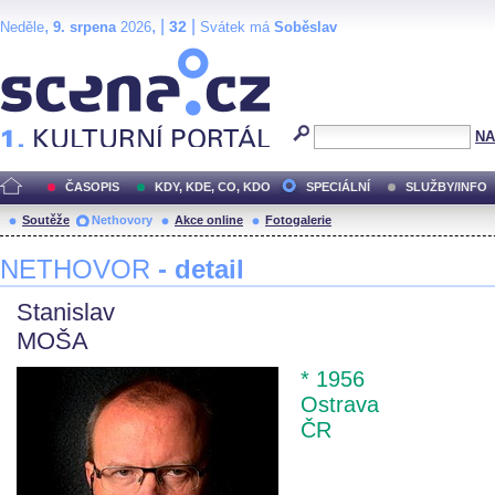
,
, |
|
32
Neděle
9. srpena
2026
Svátek má
Soběslav
Scéna.cz
NA
ČASOPIS
KDY, KDE, CO, KDO
SPECIÁLNÍ
SLUŽBY/INFO
Soutěže
Nethovory
Akce online
Fotogalerie
NETHOVOR
- detail
Stanislav
MOŠA
* 1956
Ostrava
ČR