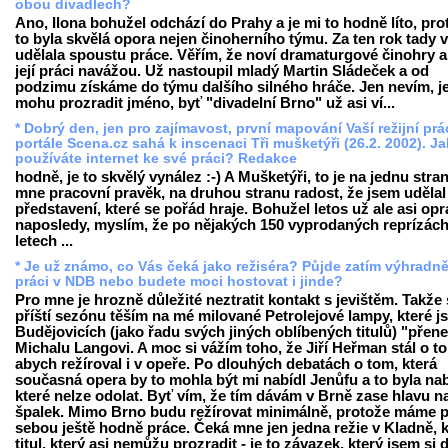
obou divadlech?
Ano, Ilona bohužel odchází do Prahy a je mi to hodně líto, pro
to byla skvělá opora nejen činoherního týmu. Za ten rok tady 
udělala spoustu práce. Věřím, že noví dramaturgové činohry a
její práci navážou. Už nastoupil mladý Martin Sládeček a od
podzimu získáme do týmu dalšího silného hráče. Jen nevím, je
mohu prozradit jméno, byť "divadelní Brno" už asi ví...
* Dobrý den, jen pro zajímavost, první mapování Vaší režijní pr
portále Scena.cz sahá k inscenaci Tři mušketýři (26.2. 2002). J
používáte internet ke své práci? Redakce
hodně, je to skvělý vynález :-) A Mušketýři, to je na jednu stra
mne pracovní pravěk, na druhou stranu radost, že jsem udělal
představení, které se pořád hraje. Bohužel letos už ale asi op
naposledy, myslím, že po nějakých 150 vyprodaných reprízách
letech ...
* Je už známo, co Vás čeká jako režiséra? Půjde zatím výhradn
práci v NDB nebo budete moci hostovat i jinde?
Pro mne je hrozně důležité neztratit kontakt s jevištěm. Takže
příští sezónu těším na mé milované Petrolejové lampy, které j
Budějovicích (jako řadu svých jiných oblíbených titulů) "přen
Michalu Langovi. A moc si vážím toho, že Jiří Heřman stál o to
abych režíroval i v opeře. Po dlouhých debatách o tom, která
současná opera by to mohla být mi nabídl Jenůfu a to byla na
které nelze odolat. Byť vím, že tím dávám v Brně zase hlavu n
špalek. Mimo Brno budu režírovat minimálně, protože máme 
sebou ještě hodně práce. Čeká mne jen jedna režie v Kladně, 
titul, který asi nemůžu prozradit - je to závazek, který jsem si 