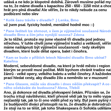
udává a ne kdo je klopotně dobíhá. Zároveň musíme pořád my
na to, že máme divadla s kapacitou 250 - 650 - 1150 míst a ch
hrát pro plná divadla! Ale věřím, že to nikdy nebude za cenu
podbízení nebo slev
* Kolik času trávíte v divadle? .) Lenka, Brno
už jsem psal. fyzicky hodně, mentálně hodně moc :-)
* Pane řediteli lze shrnout, v čem je výjimečné současné Národ
divadlo Brno a čím jeho nynější sezona? Zdena
Je to těžké, protože my jsme vlastně tři divadla pod jednou
střechou. V tuhle chvíli jsme výjímeční tradicí a velikostí, věří
máme našlápnuti být výjímeční současností - tedy skvělým
divadlem, které bude dělat opera, balet i činohra.
* Kam se bude v příštích letech Národní divadlo Brno ubírat?
Kateřina
Moderní, sebevědomé divadlo, na které je hrdé město i region 
kterým se prostě musí počítat. Měli bychom chránit tradice na
žánrů - velké opery, velkého baletu a velké činohry. A každode
prací hledat cesty, aby divadlo žilo a neměnilo se v muzeum!
* Pane Glasere, může vás divadlo i dnes něčím překvapit? A co
něho očekáváte do budoucna? Alena, Třebíč
Ano, já dokonce od divadla překvapení čekám. Přiznám se, ž
trochu iritují návštěvníci, kteří přesně vědí jak by to mělo vypa
nejčastěji tak, jak to či ono viděli před xy lety. Byl jsem pyšný 
že budějovičtí diváci přistoupili na to, že divadlo je dobrodružs
že stojí na to se těšit, jak toho Shakespeara či Sofokla udělám