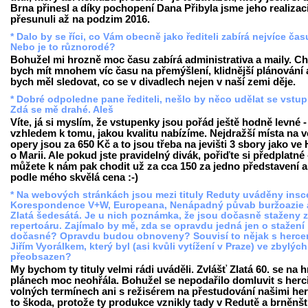
Brna přinesl a díky pochopení Dana Přibyla jsme jeho realizac
přesunuli až na podzim 2016.
* Dalo by se říci, co Vám obecně jako řediteli zabírá nejvíce ča
Nebo je to různorodé?
Bohužel mi hrozně moc času zabírá administrativa a maily. Ch
bych mít mnohem víc času na přemýšlení, klidnější plánování 
bych měl sledovat, co se v divadlech nejen v naší zemi děje.
* Dobré odpoledne pane řediteli, nešlo by něco udělat se vst
Zdá se mě drahé. Aleš
Víte, já si myslím, že vstupenky jsou pořád ještě hodně levné -
vzhledem k tomu, jakou kvalitu nabízíme. Nejdražší místa na v
opery jsou za 650 Kč a to jsou třeba na jevišti 3 sbory jako ve
o Marii. Ale pokud jste pravidelný divák, pořiďte si předplatné 
můžete k nám pak chodit už za cca 150 za jedno představení a 
podle mého skvělá cena :-)
* Na webových stránkách jsou mezi tituly Reduty uváděny ins
Korespondence V+W, Europeana, Nenápadný půvab buržoazie 
Zlatá šedesátá. Je u nich poznámka, že jsou dočasně staženy z
repertoáru. Zajímalo by mě, zda se opravdu jedná jen o stažení
dočasné? Opravdu budou obnoveny? Souvisí to nějak s herc
Jiřím Vyorálkem, který byl (asi kvůli vytížení v Praze) ve zbylých
přeobsazen?
My bychom ty tituly velmi rádi uváděli. Zvlášť Zlatá 60. se na 
plánech moc neohřála. Bohužel se nepodařilo domluvit s herc
volných termínech ani s režisérem na přestudování našimi her
to škoda, protože ty produkce vznikly tady v Redutě a brněnšt