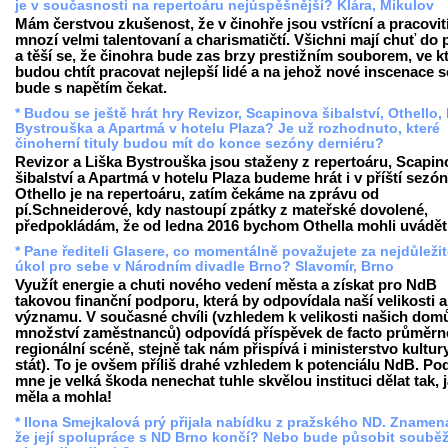
je v současnosti na repertoáru nejúspěšnější? Klára, Mikulov
Mám čerstvou zkušenost, že v činohře jsou vstřícní a pracovití
mnozí velmi talentovaní a charismatičtí. Všichni mají chuť do 
a těší se, že činohra bude zas brzy prestižním souborem, ve 
budou chtít pracovat nejlepší lidé a na jehož nové inscenace s
bude s napětím čekat.
* Budou se ještě hrát hry Revizor, Scapinova šibalství, Othello,
Bystrouška a Apartmá v hotelu Plaza? Je už rozhodnuto, které
činoherní tituly budou mít do konce sezóny derniéru?
Revizor a Liška Bystrouška jsou staženy z repertoáru, Scapin
šibalství a Apartmá v hotelu Plaza budeme hrát i v příští sezón
Othello je na repertoáru, zatím čekáme na zprávu od
pí.Schneiderové, kdy nastoupí zpátky z mateřské dovolené,
předpokládám, že od ledna 2016 bychom Othella mohli uvádět
* Pane řediteli Glasere, co momentálně považujete za nejdůležit
úkol pro sebe v Národním divadle Brno? Slavomír, Brno
Využít energie a chuti nového vedení města a získat pro NdB
takovou finanční podporu, která by odpovídala naší velikosti a
významu. V současné chvíli (vzhledem k velikosti našich dom
množství zaměstnanců) odpovídá příspěvek de facto průměrn
regionální scéně, stejně tak nám přispívá i ministerstvo kultur
stát). To je ovšem příliš drahé vzhledem k potenciálu NdB. Po
mne je velká škoda nenechat tuhle skvělou instituci dělat tak, 
měla a mohla!
* Ilona Smejkalová prý přijala nabídku z pražského ND. Znamená
že její spolupráce s ND Brno končí? Nebo bude působit soubě