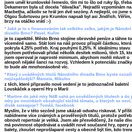
jsem uměl krumlovské řemeslo, tím mi to šlo od ruky líp, třeba
Dekameron byla už docela "dávačka". Nejradši vzpomínám na
Macbetha, ačkoliv se hrál jen dvě sezóny. A nejlepší, co jsme s
Olgou Šubrtovou pro Krumlov napsali byl asi Jindřich. Věřím,
brzy na otáčko vrátí :-)
* Jaké je to s financováním tak velkého celku, jakým je Národní
divadlo Brno? Pavel, Kuřim
je to zapeklité. Město Brno stojíme obrovské peníze a táhne to
víceméně samo. Stát loni na náš provoz přispěl částkou, která
pokryla 4,25% potřeb. Kraj pouhými 0,25%. K ideálnímu stavu
bychom potřebovali přidat několik desítek milionů, těch 15, kt
jsem operoval je naprosté minimum, abychom mohli mluvit o
alespoň nějaké šanci na rozvoj. Vzhledem k potenciálu značk
to bude ale mnohonásobně víc.
* Který z uváděných titulů Národního divadla Brno byste označi
nejúspěšnější? Marcela, Mikulov
z těch, které připravilo nové vedení je to jednoznačně baletní
Louskáček a operní Hry o Marii
* Martine do jaké míry NdB sahá po osvědčených titulech a do 
míry po novinkách obsahující složitá témata, u kterých se neví,
divák zareaguje? Tomáš, facebook
Myslím, že v této sezóně jsme ukázali odvahu riskovat. V příšt
nabídneme více známých a prověřených titulů, protože potřeb
obnovit repertoár je veliká. Jsem ale přesvědčený, že naše div
má povinnost objednávat a uvádět nové současné hry, opery 
balety, zkoušet neprošlapané cesty a obecně být tím, kdo tren