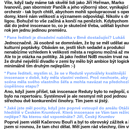
Víte, když tady máme tak skvělé lidi jako Jiří Heřman, Marko
Ivanovič, pan sbormistr Pančík a jeho výborný sbor, vynikající
orchestr - tak bych chtěl, abychom mohli spolupracovat s ope
domy, které nám velikostí a významem odpovídají. Nikoliv s d
ligou. Bohužel to vše začíná a končí na penězích. Kdybychom
dát do jedné inscenace to, co je skutečně třeba, udělali bycho
rok jen jednu jedinou premiéru.
* Pane řediteli je divadelní nabídka v Brně dostačující? Lukáš
Jednoznačně. Já osobně se domnívám, že by se měl udělat au
kulturní poptávky. Obávám se, jestli těch sedadel a produkcí
nenabízíme vzhledem k velikosti města a regionu možná až m
Ale to je otázka na politiky. Já jako ředitel NdB musím trvat na
že druhé největší divadlo v zemi by mělo být ambice být logick
minimálně tím druhým nejlepším :-)
* Pane řediteli, myslím si, že se v Redutě vyvtvářely kvalitnější
inscenace v době, kdy měla vlastní vedení. Proč nechcete, aby 
scéna měla svého vlastního šéfa a mohla navázat na předchozí
úspěšnou etapu?
Ano, když jsem přišel, tak inscenace Reduty bylo to nejlepší, 
bylo na repertoáru. Systémově je ale nesmysl mít pod jednou
střechou dvě konkurenční činohry. Tím jsem si jistý.
* Jaké jste měl pocity, když jste poprvé vstoupil do areálu Otá
hlediště v Českém Krumlově. Která inscenace se Vám tam režír
nejlépe? Na kterou rád vzpomínáte? Jiří, Český Krumlov
Poprvé jsem viděl Kačerovu Bouři a byl to obrovský zážitek a 
jsem si rovnou, že tam chci dělat. Měl jsem rád všechny, čím v