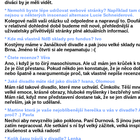
diváci by je měli vidět.
* Nemohli byste lépe udržovat webové stránky? Například tam
nejsou u některých inscenací alternace Lucie Schneiderové.
Kolegové našli vaši otázku už odpoledne a napravují to. Douf
v relativně dohledné době budeme mít nové, přehlednější a
uživatelsky přívětivější stránky plné aktuálních informací.
* Kde má vlastně NdB sklady pro fundus? Ivo
Kostýmy máme v Janáčkově divadle a pak jsou velké sklady na
Brna. Jméno té čtvrti si ale nepamatuju :-(
* Čtete recenze? Věra
Ano, i když je to čirý masochismus. Ale už mám jen krůček k 
že je číst přestanu. Pokud někdo jen konstatuje, že je něco do
nebo špatně a neargumentuje proč, tak vlastně nepíše recenze.
* Jaké divadlo máte rád jako divák? Ivana, Olomouc
Mám rád takové divadlo, které mne uchvátí. Čímkoliv. Těší mn
velké emoce, krásné obrazy, hluboké myšlenky i bezbřehý smí
Mám rád, když mne představení dostane tak, že se jen dívám 
neřeším, jak je to udělané.
* Martine která je vaše nejoblíbenější herečka u vás v divadle? 
proč? .) Pavla
Nechci aby nevyznělo jako poklona. Paní Durnová. S jinou jse
zatím nepracoval. Ale setkání s ní byl velký zážitek, velká inspi
zkušenost a velká radost!
* Kolik času trávíš v divadle? Lenka