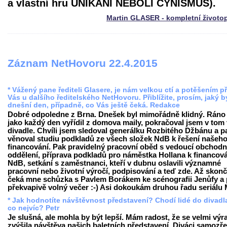
a vlastní hru UNIKÁNÍ NEBOLI CYNISMUS).
Martin GLASER - kompletní životo
Záznam NetHovoru 22.4.2015
* Vážený pane řediteli Glasere, je nám velkou ctí a potěšením př
Vás u dalšího ředitelského NetHovoru. Přiblížite, prosím, jaký b
dnešní den, případně, co Vás ještě čeká. Redakce
Dobré odpoledne z Brna. Dnešek byl mimořádně klidný. Ráno
jako každý den vyřídil z domova maily, pokračoval jsem v tom 
divadle. Chvíli jsem sledoval generálku Rozbitého Džbánu a p
věnoval studiu podkladů ze všech složek NdB k řešení našeh
financování. Pak pravidelný pracovní oběd s vedoucí obchodn
oddělení, příprava podkladů pro náměstka Hollana k financov
NdB, setkání s zaměstnanci, kteří v dubnu oslavili významné
pracovní nebo životní výročí, podpisování a teď zde. Až skon
čeká mne schůzka s Pavlem Borákem ke scénografii Jenůfy a
překvapivě volný večer :-) Asi dokoukám druhou řadu seriálu M
* Jak hodnotíte návštěvnost představení? Chodí lidé do divadl
co nejvíc? Petr
Je slušná, ale mohla by být lepší. Mám radost, že se velmi výr
zvýšila návštěva našich baletních představení. Diváci samozř