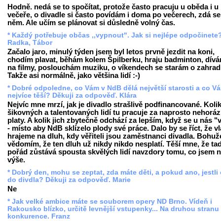
Hodně. nedá se to spočítat, protože často pracuju u oběda i u
večeře, o divadle si často povídám i doma po večerech, zdá se
něm. Ale učím se plánovat si důsledně volný čas.
* Každý potřebuje občas ,,vypnout". Jak si nejlépe odpočinete
Radka, Tábor
Začalo jaro, minulý týden jsem byl letos prvně jezdit na koni,
chodím plavat, běhám kolem Špilberku, hraju badminton, dív
na filmy, poslouchám muziku, o víkendech se starám o zahrad
Takže asi normálně, jako většina lidí :-)
* Dobré odpoledne, co Vám v NdB dělá největší starosti a co V
nejvíce těší? Děkuji za odpověď. Klára
Nejvíc mne mrzí, jak je divadlo strašlivě podfinancované. Koli
šikovných a talentovaných lidí tu pracuje za naprosto nehorá
platy. A kolik jich zbytečně odchází za lepším, když se u nás "
- místo aby NdB sklízelo plody své práce. Dalo by se říct, že v
hrajeme na dluh, kdy věřiteli jsou zaměstnanci divadla. Bohuž
vědomím, že ten dluh už nikdy nikdo nesplatí. Těší mne, že ta
pořád zůstává spousta skvělých lidí navzdory tomu, co jsem 
výše.
* Dobrý den, mohu se zeptat, zda máte děti, a pokud ano, jestli
do divdla? Děkuji za odpověď. Marie
Ne
* Jak velké ambice máte se souborem opery ND Brno. Vídeň i
Rakousko blízko, určitě levnější vstupenky... Na druhou stranu
konkurence. Franz