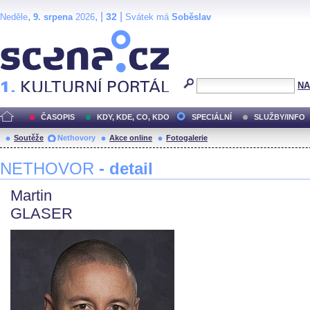
,
, |
|
32
Neděle
9. srpena
2026
Svátek má
Soběslav
Scéna.cz
NA
ČASOPIS
KDY, KDE, CO, KDO
SPECIÁLNÍ
SLUŽBY/INFO
Soutěže
Nethovory
Akce online
Fotogalerie
NETHOVOR
- detail
Martin
GLASER