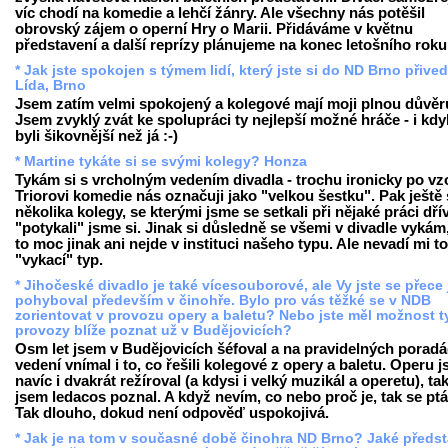
víc chodí na komedie a lehčí žánry. Ale všechny nás potěšil
obrovský zájem o operní Hry o Marii. Přidáváme v květnu
představení a další reprízy plánujeme na konec letošního roku
* Jak jste spokojen s týmem lidí, který jste si do ND Brno přived
Lída, Brno
Jsem zatím velmi spokojený a kolegové mají moji plnou důvěr
Jsem zvyklý zvát ke spolupráci ty nejlepší možné hráče - i kd
byli šikovnější než já :-)
* Martine tykáte si se svými kolegy? Honza
Tykám si s vrcholným vedením divadla - trochu ironicky po vz
Triorovi komedie nás označuji jako "velkou šestku". Pak ještě 
několika kolegy, se kterými jsme se setkali při nějaké práci dří
"potykali" jsme si. Jinak si důsledně se všemi v divadle vykám
to moc jinak ani nejde v instituci našeho typu. Ale nevadí mi t
"vykací" typ.
* Jihočeské divadlo je také vícesouborové, ale Vy jste se přece 
pohyboval především v činohře. Bylo pro vás těžké se v NDB
zorientovat v provozu opery a baletu? Nebo jste měl možnost t
provozy blíže poznat už v Budějovicích?
Osm let jsem v Budějovicích šéfoval a na pravidelných porad
vedení vnímal i to, co řešili kolegové z opery a baletu. Operu 
navíc i dvakrát režíroval (a kdysi i velký muzikál a operetu), ta
jsem ledacos poznal. A když nevím, co nebo proč je, tak se pt
Tak dlouho, dokud není odpověď uspokojivá.
* Jak je na tom v současné době činohra ND Brno? Jaké předst