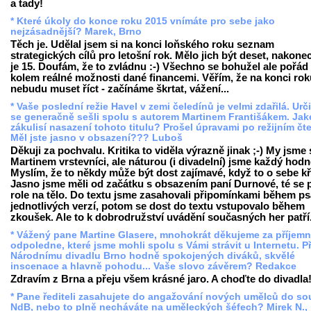
a tady!
* Které úkoly do konce roku 2015 vnímáte pro sebe jako
nejzásadnější? Marek, Brno
Těch je. Udělal jsem si na konci loňského roku seznam
strategických cílů pro letošní rok. Mělo jich být deset, nakonec
je 15. Doufám, že to zvládnu :-) Všechno se bohužel ale pořád 
kolem reálné možnosti dané financemi. Věřím, že na konci rok
nebudu muset říct - začínáme škrtat, vážení...
* Vaše poslední režie Havel v zemi čeledínů je velmi zdařilá. Urči
se generačně sešli spolu s autorem Martinem Františákem. Jak
zákulisí nasazení tohoto titulu? Prošel úpravami po režijním čt
Měl jste jasno v obsazení??? Luboš
Děkuji za pochvalu. Kritika to viděla výrazně jinak ;-) My jsme 
Martinem vrstevníci, ale náturou (i divadelní) jsme každý hodně
Myslím, že to někdy může být dost zajímavé, když to o sebe kř
Jasno jsme měli od začátku s obsazením paní Durnové, té se 
role na tělo. Do textu jsme zasahovali připomínkami během ps
jednotlivých verzí, potom se dost do textu vstupovalo během
zkoušek. Ale to k dobrodružství uvádění současných her patří
* Vážený pane Martine Glasere, mnohokrát děkujeme za příjem
odpoledne, které jsme mohli spolu s Vámi strávit u Internetu. P
Národnímu divadlu Brno hodně spokojených diváků, skvělé
inscenace a hlavně pohodu... Vaše slovo závěrem? Redakce
Zdravím z Brna a přeju všem krásné jaro. A choďte do divadla
* Pane řediteli zasahujete do angažování nových umělců do s
NdB, nebo to plně necháváte na uměleckých šéfech? Mirek N.,