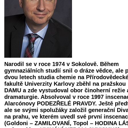
Narodil se v roce 1974 v Sokolově. Během
gymnaziálních studií snil o dráze vědce, ale 
dvou letech studia chemie na Přírodovědeck
fakultě Univerzity Karlovy zběhl na pražskou
DAMU a zde vystudoval obor činoherní režie 
dramaturgie. Absolvoval v roce 1997 inscena
Alarcónovy PODEZŘELÉ PRAVDY. Ještě před
ale se svými spolužáky založil generační Div
na prahu, ve kterém uvedl své první inscena
(Goldoni – ZAMILOVANÍ, Topol – HODINA L