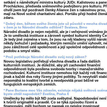
setkání s náměstkyní ministra kultury JUDr. Kalistovou a pan
Procházkou, předseda sněmovního podvýboru pro kulturu. P
chvílí jsem byl pozdravit členky Aliance žen s rakovinou prsu, 
mají na Nové scéně charitativní akci. Portálu přeji hodně čtená
zdaru.
* Dobrý den, během svého života jste už působil v mnoha divad
v čem je to Národní divadlo odlišné? Svatava, Brno
Národní divadlo je nejen největší, ale je i veřejností vnímáno ji
Je to umělecká instituce a zároveň symbol kulturní identity Č
Je tedy jiné zejména v tom, že jsou na něj kladeny vyšší nárok
někdy bohužel i požadavky, kterým nemůže umění vyhovět, n
jsou záležitostí celé společnosti a její společné odpovědnosti 
podobu a smysl státu.
* Proč potřebuje Národní divadlo svůj nový zákon?
Novou legislativu potřebují všechna divadla a řada dalších
kulturních institucí. Je důležité, aby při zachování finanční
odpovědnosti byla posílena svoboda tvorby i manažerského
rozhodování. Kulturní instituce nemohou být každý rok finan
jinak a každé dva roky řízeny jinými politiky. To nevytváří stabil
nepomáhá to kvalitní tvorbě a neodpovídá praxi běžné ve
fungujících evropských zemích.
* Pane Buriane moc Vás zdravím, existuje nějaká světová scéna,
byste chtěl napodobit? Evelína, Praha 4
Umělecky by mělo být ND zcela svébytné. Napodobování není
k tvůrčí originalitě a pravdě. Co se týká způsobu řízení a
financování, měli bychom se naopak co nejvíce inspirovat