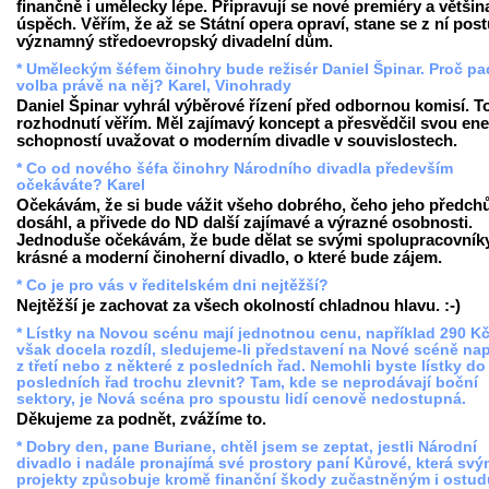
finančně i umělecky lépe. Připravují se nové premiéry a větši
úspěch. Věřím, že až se Státní opera opraví, stane se z ní pos
významný středoevropský divadelní dům.
* Uměleckým šéfem činohry bude režisér Daniel Špinar. Proč pa
volba právě na něj? Karel, Vinohrady
Daniel Špinar vyhrál výběrové řízení před odbornou komisí. 
rozhodnutí věřím. Měl zajímavý koncept a přesvědčil svou ener
schopností uvažovat o moderním divadle v souvislostech.
* Co od nového šéfa činohry Národního divadla především
očekáváte? Karel
Očekávám, že si bude vážit všeho dobrého, čeho jeho předch
dosáhl, a přivede do ND další zajímavé a výrazné osobnosti.
Jednoduše očekávám, že bude dělat se svými spolupracovník
krásné a moderní činoherní divadlo, o které bude zájem.
* Co je pro vás v ředitelském dni nejtěžší?
Nejtěžší je zachovat za všech okolností chladnou hlavu. :-)
* Lístky na Novou scénu mají jednotnou cenu, například 290 Kč
však docela rozdíl, sledujeme-li představení na Nové scéně nap
z třetí nebo z některé z posledních řad. Nemohli byste lístky do
posledních řad trochu zlevnit? Tam, kde se neprodávají boční
sektory, je Nová scéna pro spoustu lidí cenově nedostupná.
Děkujeme za podnět, zvážíme to.
* Dobry den, pane Buriane, chtěl jsem se zeptat, jestli Národní
divadlo i nadále pronajímá své prostory paní Kůrové, která svý
projekty způsobuje kromě finanční škody zučastněným i ostud