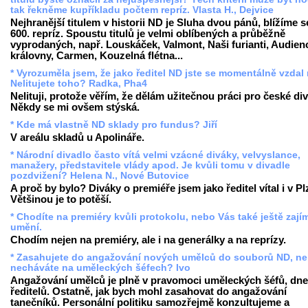
tak řekněme kupříkladu počtem repríz. Vlasta H., Dejvice
Nejhranější titulem v historii ND je Sluha dvou pánů, blížíme s
600. repríz. Spoustu titulů je velmi oblíbených a průběžně
vyprodaných, např. Louskáček, Valmont, Naši furianti, Audien
královny, Carmen, Kouzelná flétna...
* Vyrozuměla jsem, že jako ředitel ND jste se momentálně vzdal 
Nelitujete toho? Radka, Pha4
Nelituji, protože věřím, že dělám užitečnou práci pro české div
Někdy se mi ovšem stýská.
* Kde má vlastně ND sklady pro fundus? Jiří
V areálu skladů u Apolináře.
* Národní divadlo často vítá velmi vzácné diváky, velvyslance,
manažery, představitele vlády apod. Je kvůli tomu v divadle
pozdvižení? Helena N., Nové Butovice
A proč by bylo? Diváky o premiéře jsem jako ředitel vítal i v Pl
Většinou je to potěší.
* Chodíte na premiéry kvůli protokolu, nebo Vás také ještě zají
umění.
Chodím nejen na premiéry, ale i na generálky a na reprízy.
* Zasahujete do angažování nových umělců do souborů ND, ne
necháváte na uměleckých šéfech? Ivo
Angažování umělců je plně v pravomoci uměleckých šéfů, dn
ředitelů. Ostatně, jak bych mohl zasahovat do angažování
tanečníků. Personální politiku samozřejmě konzultujeme a