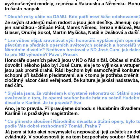
vyzkoušenými modely, zejména v Rakousku a Německu. Bohuž
to často naopak.
* Dlouhé roky učíte na DAMU. Kdo patří mezi Vaše odchovance
Ze svých studentů mám radost a jsou jich desítky. Jmenuji op
jen namátkou - Štěpán Pácl, Marek Němec, Tereza Vilišová, Ma
Glaser, Ondřej Sokol, Martin Myšička, Natálie Deáková a další.
* Lze vůbec nějak srovnávat výši honorářů vyplácených opern
pěvcům na předních operních světových scénách a honorářů v
Národním divadle? Nedávno hostoval v ND José Cura, jak dalec
to pro ND výhodné? Pavel, Prosek
Honoráře operních pěvců jsou v ND o řád nižší. Občas si mů
dovolit i někoho jako byl José Cura, ale je to výjimka a vstupe
jsou pak prostě drahé. Rádi bychom byli samozřejmě konkur
schopní při každém představení, ale k tomu je potřeba změnit
zločinný názor části veřejnosti, že kultura je jakási nadstavba,
nad čím.
* Slyšela jsem, že vzhledem k chystané rekonstrukci Státní ope
uvažovalo o tom, že operní soubor bude hrát na scéně Hudebn
divadla v Karlíně. Je to pravda? Eva
Ano, je to pravda. Připravujeme dohodu s Hudebním divadlem
Karlíně i s pražským magistrátem.
* Co přineslo sloučení Národního divadla a Státní opery, bylo t
podle Vás dobré rozhodnutí? Tomáš, Praha 7
Já jsem si tuto akci nevymyslel a nepovažuji její začátek za do
zvládnutý. V současnosti je na tom bezpochyby soubor Státní