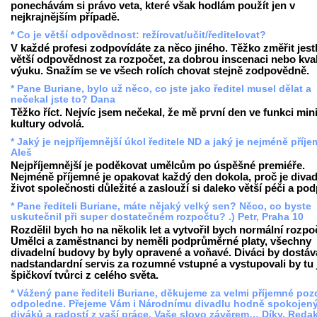
ponechávám si právo veta, které však hodlám použít jen v
nejkrajnějším případě.
* Co je větší odpovědnost: režírovat/učit/ředitelovat?
V každé profesi zodpovídáte za něco jiného. Těžko změřit jestl
větší odpovědnost za rozpočet, za dobrou inscenaci nebo kval
výuku. Snažím se ve všech rolích chovat stejně zodpovědně.
* Pane Buriane, bylo už něco, co jste jako ředitel musel dělat a
nečekal jste to? Dana
Těžko říct. Nejvíc jsem nečekal, že mě první den ve funkci mini
kultury odvolá.
* Jaký je nejpříjemnější úkol ředitele ND a jaký je nejméně příj
Aleš
Nejpříjemnější je poděkovat umělcům po úspěšné premiéře.
Nejméně příjemné je opakovat každý den dokola, proč je divad
život společnosti důležité a zaslouží si daleko větší péči a po
* Pane řediteli Buriane, máte nějaký velký sen? Něco, co byste
uskutečnil při super dostatečném rozpočtu? .) Petr, Praha 10
Rozdělil bych ho na několik let a vytvořil bych normální rozpo
Umělci a zaměstnanci by neměli podprůměrné platy, všechny
divadelní budovy by byly opravené a voňavé. Diváci by dostáva
nadstandardní servis za rozumné vstupné a vystupovali by tu 
špičkoví tvůrci z celého světa.
* Vážený pane řediteli Buriane, děkujeme za velmi příjemné poz
odpoledne. Přejeme Vám i Národnímu divadlu hodně spokojen
diváků a radostí z vaší práce. Vaše slovo závěrem… Díky. Reda