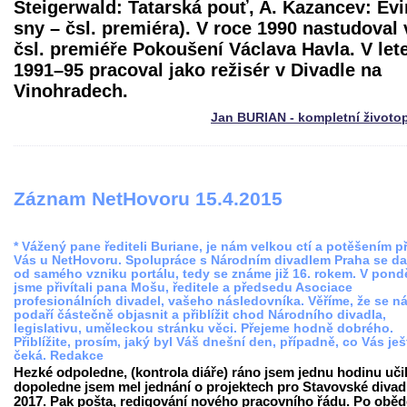
Steigerwald: Tatarská pouť, A. Kazancev: Ev
sny – čsl. premiéra). V roce 1990 nastudoval 
čsl. premiéře Pokoušení Václava Havla. V let
1991–95 pracoval jako režisér v Divadle na
Vinohradech.
Jan BURIAN - kompletní životo
Záznam NetHovoru 15.4.2015
* Vážený pane řediteli Buriane, je nám velkou ctí a potěšením př
Vás u NetHovoru. Spolupráce s Národním divadlem Praha se da
od samého vzniku portálu, tedy se známe již 16. rokem. V pondě
jsme přivítali pana Mošu, ředitele a předsedu Asociace
profesionálních divadel, vašeho následovníka. Věříme, že se n
podaří částečně objasnit a přiblížit chod Národního divadla,
legislativu, uměleckou stránku věci. Přejeme hodně dobrého.
Přiblížite, prosím, jaký byl Váš dnešní den, případně, co Vás ješ
čeká. Redakce
Hezké odpoledne, (kontrola diáře) ráno jsem jednu hodinu učil
dopoledne jsem mel jednání o projektech pro Stavovské divad
2017. Pak pošta, redigování nového pracovního řádu. Po oběd