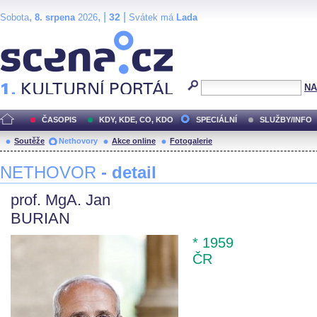
,
, |
|
32
Sobota
8. srpena
2026
Svátek má
Lada
Scéna.cz
NA
ČASOPIS
KDY, KDE, CO, KDO
SPECIÁLNÍ
SLUŽBY/INFO
Soutěže
Nethovory
Akce online
Fotogalerie
NETHOVOR
- detail
prof. MgA. Jan
BURIAN
* 1959
ČR