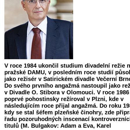
V roce 1984 ukončil studium divadelní režie 
pražské DAMU, v posledním roce studií působ
jako režisér v Satirickém divadle Večerní Brn
Do svého prvního angažmá nastoupil jako rež
v Divadle O. Stibora v Olomouci. V roce 1986
poprvé pohostinsky režíroval v Plzni, kde v
následujícím roce přijal angažmá. Do roku 19
kdy se stal šéfem plzeňské činohry, zde připr
řadu pozoruhodných inscenací kontroverzníc
titulů (M. Bulgakov: Adam a Eva, Karel