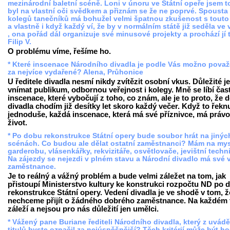
mezinárodní baletní scéně. Loni v únoru ve Státní opeře jsem 
byl na vlastní oči svědkem a přiznám se že ne poprvé. Spoust
kolegů tanečníků má bohužel velmi špatnou zkušenost s touto
a vlastně i když každý ví, že by v normálním státě již seděla ve 
, ona pořád dál organizuje své minusové projekty a prochází jí 
Filip V.
O problému víme, řešíme ho.
* Které inscenace Národního divadla je podle Vás možno pova
za nejvíce vydařené? Alena, Průhonice
U ředitele divadla nesmí nikdy zvítězit osobní vkus. Důležité je
vnímat publikum, odbornou veřejnost i kolegy. Mně se líbí čas
inscenace, které vybočují z toho, co znám, ale je to proto, že 
divadla chodím již desítky let skoro každý večer. Když to řekn
jednoduše, každá inscenace, která má své příznivce, má právo
život.
* Po dobu rekonstrukce Státní opery bude soubor hrát na jinýc
scénách. Co budou ale dělat ostatní zaměstnanci? Mám na mys
garderobu, vlásenkářky, rekvizitáře, osvětlovače, jevištní techn
Na zájezdy se nejezdi v plném stavu a Národní divadlo má své v
zaměstnance.
Je to reálný a vážný problém a bude velmi záležet na tom, jak
přistoupí Ministerstvo kultury ke konstrukci rozpočtu ND po 
rekonstrukce Státní opery. Vedení divadla je ve shodě v tom, ž
nechceme přijít o žádného dobrého zaměstnance. Na každém 
záleží a nejsou pro nás důležití jen umělci.
* Vážený pane Buriane řediteli Národního divadla, který z uvád
titulů byste označil za nejúspěšnější? Těch kritérií může být h