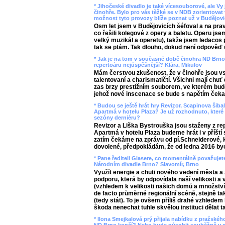
* Jihočeské divadlo je také vícesouborové, ale Vy
činohře. Bylo pro vás těžké se v NDB zorientovat
možnost tyto provozy blíže poznat už v Budějov
Osm let jsem v Budějovicích šéfoval a na prav
co řešili kolegové z opery a baletu. Operu jsem
velký muzikál a operetu), takže jsem ledacos 
tak se ptám. Tak dlouho, dokud není odpověď 
* Jak je na tom v současné době činohra ND Brno
repertoáru nejúspěšnější? Klára, Mikulov
Mám čerstvou zkušenost, že v činohře jsou vstř
talentovaní a charismatičtí. Všichni mají chuť
zas brzy prestižním souborem, ve kterém budou
jehož nové inscenace se bude s napětím čeka
* Budou se ještě hrát hry Revizor, Scapinova šibal
Apartmá v hotelu Plaza? Je už rozhodnuto, které 
sezóny derniéru?
Revizor a Liška Bystrouška jsou staženy z rep
Apartmá v hotelu Plaza budeme hrát i v příští 
zatím čekáme na zprávu od pí.Schneiderové, 
dovolené, předpokládám, že od ledna 2016 by
* Pane řediteli Glasere, co momentálně považujete
Národním divadle Brno? Slavomír, Brno
Využít energie a chuti nového vedení města a
podporu, která by odpovídala naší velikosti a
(vzhledem k velikosti našich domů a množstv
de facto průměrné regionální scéně, stejně tak
(tedy stát). To je ovšem příliš drahé vzhledem
škoda nenechat tuhle skvělou instituci dělat t
* Ilona Smejkalová prý přijala nabídku z pražskéh