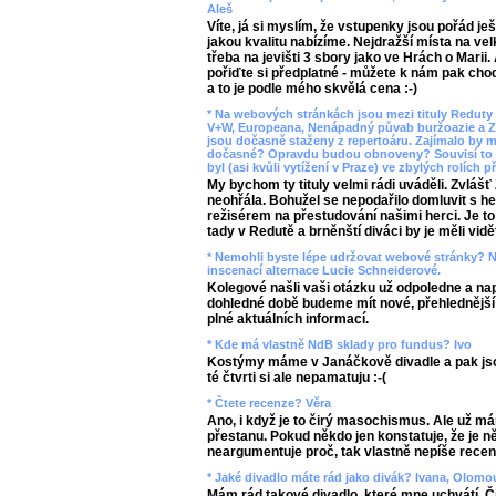
Aleš
Víte, já si myslím, že vstupenky jsou pořád j
jakou kvalitu nabízíme. Nejdražší místa na vel
třeba na jevišti 3 sbory jako ve Hrách o Marii.
pořiďte si předplatné - můžete k nám pak chod
a to je podle mého skvělá cena :-)
* Na webových stránkách jsou mezi tituly Redu
V+W, Europeana, Nenápadný půvab buržoazie a Zl
jsou dočasně staženy z repertoáru. Zajímalo by m
dočasné? Opravdu budou obnoveny? Souvisí to ně
byl (asi kvůli vytížení v Praze) ve zbylých rolích
My bychom ty tituly velmi rádi uváděli. Zvlášť
neohřála. Bohužel se nepodařilo domluvit s he
režisérem na přestudování našimi herci. Je to
tady v Redutě a brněnští diváci by je měli vidě
* Nemohli byste lépe udržovat webové stránky? 
inscenací alternace Lucie Schneiderové.
Kolegové našli vaši otázku už odpoledne a nap
dohledné době budeme mít nové, přehlednější a
plné aktuálních informací.
* Kde má vlastně NdB sklady pro fundus? Ivo
Kostýmy máme v Janáčkově divadle a pak jso
té čtvrti si ale nepamatuju :-(
* Čtete recenze? Věra
Ano, i když je to čirý masochismus. Ale už má
přestanu. Pokud někdo jen konstatuje, že je 
neargumentuje proč, tak vlastně nepíše recenz
* Jaké divadlo máte rád jako divák? Ivana, Olomo
Mám rád takové divadlo, které mne uchvátí. Č