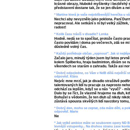
krásné obrazy, hluboké myšlenky i bezbřehý
představení dostane tak, že se jen dívám a neř
* Martine která je vaše nejoblíbenější herečka u vá
Nechci aby nevyznělo jako poklona. Paní Durno
nepracoval. Ale setkání s ní byl velký zážitek
radost!
* Kolik času trávíš v divadle? Lenka
Hodně. nedá se to spočítat, protože často prac
často povídám i doma po večerech, zdá se mi 
důsledně volný čas.
* Každý potřebuje občas ,,vypnout". Jak si nejlé
Začalo jaro, minulý týden jsem byl letos prvně
kolem Špilberku, hraju badminton, dívám se n
víkendech se starám o zahradu. Takže asi normá
* Dobré odpoledne, co Vám v NdB dělá největší sta
odpověď. Klára
Nejvíc mne mrzí, jak je divadlo strašlivě pod
talentovaných lidí tu pracuje za naprosto neho
odchází za lepším, když se u nás "vyučí" - mí
Dalo by se říct, že vlastně hrajeme na dluh, kd
Bohužel s vědomím, že ten dluh už nikdy nikdo
zůstává spousta skvělých lidí navzdory tomu,
* Dobrý den, mohu se zeptat, zda máte děti, a pok
odpověď. Marie
Ne
* Jak velké ambice máte se souborem opery ND Br
levnější vstupenky... Na druhou stranu zase konk