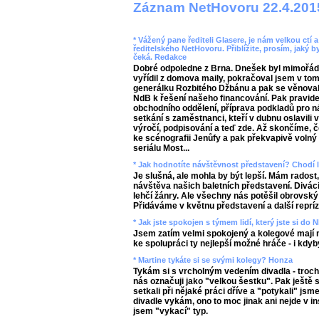
Záznam NetHovoru 22.4.201
* Vážený pane řediteli Glasere, je nám velkou ctí 
ředitelského NetHovoru. Přiblížite, prosím, jaký b
čeká. Redakce
Dobré odpoledne z Brna. Dnešek byl mimořádn
vyřídil z domova maily, pokračoval jsem v tom 
generálku Rozbitého Džbánu a pak se věnoval
NdB k řešení našeho financování. Pak pravide
obchodního oddělení, příprava podkladů pro 
setkání s zaměstnanci, kteří v dubnu oslavili
výročí, podpisování a teď zde. Až skončíme
ke scénografii Jenůfy a pak překvapivě volný
seriálu Most...
* Jak hodnotíte návštěvnost představení? Chodí l
Je slušná, ale mohla by být lepší. Mám radost
návštěva našich baletních představení. Divá
lehčí žánry. Ale všechny nás potěšil obrovský 
Přidáváme v květnu představení a další reprí
* Jak jste spokojen s týmem lidí, který jste si do
Jsem zatím velmi spokojený a kolegové mají 
ke spolupráci ty nejlepší možné hráče - i kdyby 
* Martine tykáte si se svými kolegy? Honza
Tykám si s vrcholným vedením divadla - troch
nás označuji jako "velkou šestku". Pak ještě 
setkali při nějaké práci dříve a "potykali" jsm
divadle vykám, ono to moc jinak ani nejde v in
jsem "vykací" typ.