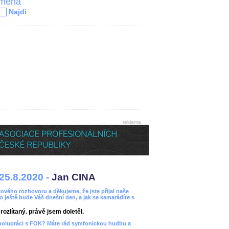
jména
Najdi
reklama
25.8.2020 -
Jan CINA
ového rozhovoru a děkujeme, že jste přijal naše
bo ještě bude Váš dnešní den, a jak se kamarádíte s
ozlítaný. právě jsem doletěl.
spolupráci s FOK? Máte rád symfonickou hudbu a