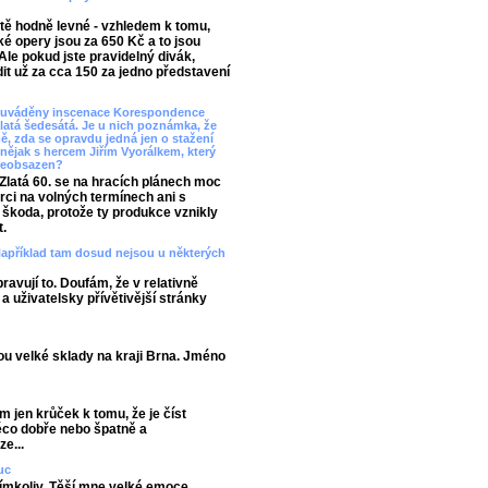
eště hodně levné - vzhledem k tomu,
ké opery jsou za 650 Kč a to jsou
 Ale pokud jste pravidelný divák,
it už za cca 150 za jedno představení
ty uváděny inscenace Korespondence
atá šedesátá. Je u nich poznámka, že
ě, zda se opravdu jedná jen o stažení
jak s hercem Jiřím Vyorálkem, který
 přeobsazen?
 Zlatá 60. se na hracích plánech moc
rci na volných termínech ani s
 škoda, protože ty produkce vznikly
t.
Například tam dosud nejsou u některých
ravují to. Doufám, že v relativně
 uživatelsky přívětivější stránky
u velké sklady na kraji Brna. Jméno
m jen krůček k tomu, že je číst
něco dobře nebo špatně a
e...
uc
ímkoliv. Těší mne velké emoce,