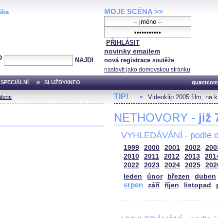
MOJE SCÉNA >>
ška
PŘIHLÁSIT
novinky emailem
NAJDI
nová registrace
soutěže
nastavit jako domovskou stránku
SPECIÁLNÍ
SLUŽBY/INFO
quantcom
TIP!
Videoklip 2005 film, na 
lerie
NETHOVORY
- již
VYHLEDÁVÁNÍ - podle d
1999
2000
2001
2002
200
2010
2011
2012
2013
201
2022
2023
2024
2025
202
leden
únor
březen
duben
srpen
září
říjen
listopad