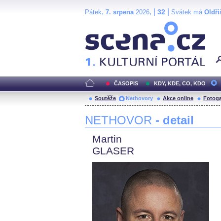
,
, |
|
32
Pátek
7. srpena
2026
Svátek má
Oldři
Scéna.cz
ČASOPIS
KDY, KDE, CO, KDO
Soutěže
Nethovory
Akce online
Fotoga
NETHOVOR
- detail
Martin
GLASER