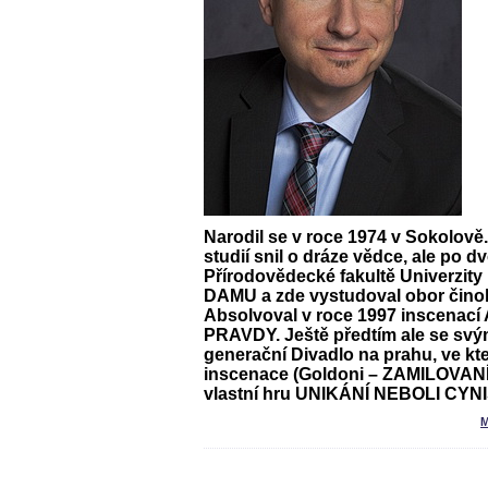
Narodil se v roce 1974 v Sokolov
studií snil o dráze vědce, ale po 
Přírodovědecké fakultě Univerzity
DAMU a zde vystudoval obor činohe
Absolvoval v roce 1997 inscena
PRAVDY. Ještě předtím ale se svým
generační Divadlo na prahu, ve kt
inscenace (Goldoni – ZAMILOVAN
vlastní hru UNIKÁNÍ NEBOLI CYN
M