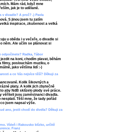
 smích. Mám rád, když mne
eším, jak je to udělané.
s v divadle? A proč? .) Pavla
vá. S jinou jsem tu zatím
, velká inspirace, zkušenost a velká
uju u oběda i u večeře, o divadle si
o něm. Ale učím se plánovat si
pe odpočinete? Radka, Tábor
 jezdit na koni, chodím plavat, běhám
a filmy, poslouchám muziku, o
lně, jako většina lidí :-)
rosti a co Vás nejvíce těší? Děkuji za
financované. Kolik šikovných a
rázné platy. A kolik jich zbytečně
sto aby NdB sklízelo plody své práce.
y věřiteli jsou zaměstnanci divadla.
 nesplatí. Těší mne, že tady pořád
 co jsem napsal výše.
ud ano, jestli chodí do divdla? Děkuji za
no. Vídeň i Rakousko blízko, určitě
urence. Franz