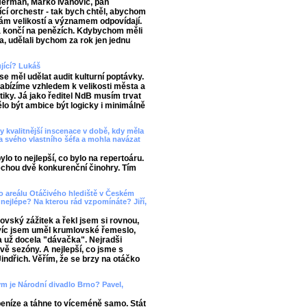
í Heřman, Marko Ivanovič, pan
ící orchestr - tak bych chtěl, abychom
ám velikostí a významem odpovídají.
 a končí na penězích. Kdybychom měli
a, udělali bychom za rok jen jednu
ující? Lukáš
 měl udělat audit kulturní poptávky.
nabízíme vzhledem k velikosti města a
tiky. Já jako ředitel NdB musím trvat
ělo být ambice být logicky i minimálně
ely kvalitnější inscenace v době, kdy měla
la svého vlastního šéfa a mohla navázat
lo to nejlepší, co bylo na repertoáru.
echou dvě konkurenční činohry. Tím
 do areálu Otáčivého hlediště v Českém
nejlépe? Na kterou rád vzpomínáte? Jiří,
ovský zážitek a řekl jsem si rovnou,
 víc jsem uměl krumlovské řemeslo,
la už docela "dávačka". Nejradši
vě sezóny. A nejlepší, co jsme s
indřich. Věřím, že se brzy na otáčko
kým je Národní divadlo Brno? Pavel,
peníze a táhne to víceméně samo. Stát