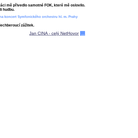
áci mě přivedlo samotné FOK, které mě oslovilo.
i hudbu.
ít na koncert Symfonického orchestru hl. m. Prahy
dechberoucí zážitek.
Jan CINA - celý NetHovor