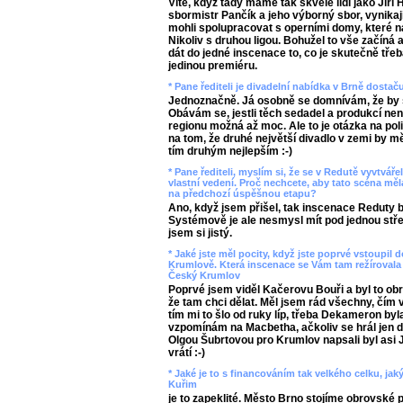
Víte, když tady máme tak skvělé lidi jako Jiř
sbormistr Pančík a jeho výborný sbor, vynikaj
mohli spolupracovat s operními domy, které n
Nikoliv s druhou ligou. Bohužel to vše začíná
dát do jedné inscenace to, co je skutečně třeb
jedinou premiéru.
* Pane řediteli je divadelní nabídka v Brně dostač
Jednoznačně. Já osobně se domnívám, že by se
Obávám se, jestli těch sedadel a produkcí ne
regionu možná až moc. Ale to je otázka na poli
na tom, že druhé největší divadlo v zemi by m
tím druhým nejlepším :-)
* Pane řediteli, myslím si, že se v Redutě vyvtvář
vlastní vedení. Proč nechcete, aby tato scéna mě
na předchozí úspěšnou etapu?
Ano, když jsem přišel, tak inscenace Reduty by
Systémově je ale nesmysl mít pod jednou stř
jsem si jistý.
* Jaké jste měl pocity, když jste poprvé vstoupil
Krumlově. Která inscenace se Vám tam režírovala 
Český Krumlov
Poprvé jsem viděl Kačerovu Bouři a byl to obr
že tam chci dělat. Měl jsem rád všechny, čím
tím mi to šlo od ruky líp, třeba Dekameron by
vzpomínám na Macbetha, ačkoliv se hrál jen d
Olgou Šubrtovou pro Krumlov napsali byl asi J
vrátí :-)
* Jaké je to s financováním tak velkého celku, ja
Kuřim
je to zapeklité. Město Brno stojíme obrovské 