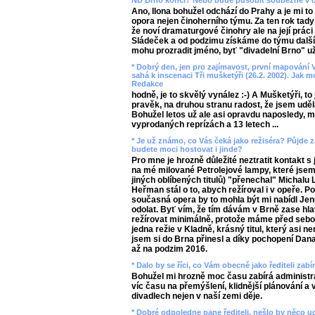
ND Brno končí? Nebo bude působit souběžně v 
Ano, Ilona bohužel odchází do Prahy a je mi to 
opora nejen činoherního týmu. Za ten rok tady
že noví dramaturgové činohry ale na její prác
Sládeček a od podzimu získáme do týmu dalšíh
mohu prozradit jméno, byť "divadelní Brno" už a
* Dobrý den, jen pro zajímavost, první mapování V
sahá k inscenaci Tři mušketýři (26.2. 2002). Jak m
Redakce
hodně, je to skvělý vynález :-) A Mušketýři, t
pravěk, na druhou stranu radost, že jsem uděla
Bohužel letos už ale asi opravdu naposledy, 
vyprodaných reprízách a 13 letech ...
* Je už známo, co Vás čeká jako režiséra? Půjde 
budete moci hostovat i jinde?
Pro mne je hrozně důležité neztratit kontakt s
na mé milované Petrolejové lampy, které jsem
jiných oblíbených titulů) "přenechal" Michalu 
Heřman stál o to, abych režíroval i v opeře. 
současná opera by to mohla být mi nabídl Jenů
odolat. Byť vím, že tím dávám v Brně zase hl
režírovat minimálně, protože máme před sebo
jedna režie v Kladně, krásný titul, který asi n
jsem si do Brna přinesl a díky pochopení Dana
až na podzim 2016.
* Dalo by se říci, co Vám obecně jako řediteli zab
Bohužel mi hrozně moc času zabírá administr
víc času na přemýšlení, klidnější plánování a 
divadlech nejen v naší zemi děje.
* Dobré odpoledne pane řediteli, nešlo by něco 