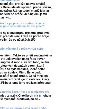
obou divadlech?
hodně líto, protože to byla skvělá
 v Brně udělala spoustu práce. Věřím,
i navážou. Už nastoupil mladý Martin
o silného hráče. Jen nevím, jestli
si ví...
aší režijní práce na portále Scena.cz
oc používáte internet ke své práci?
o je na jednu stranu pro mne pracovní
l představení, které se pořád hraje.
myslím, že po nějakých 150
zatím výhradně o práci v NDB nebo
 jevištěm. Takže se příští sezónu těším
 v Budějovicích (jako řadu svých
Langovi. A moc si vážím toho, že Jiří
Po dlouhých debatách o tom, která
fu a to byla nabídka, které nelze
avu na špalek. Mimo Brno budu
u ještě hodně práce. Čeká mne jen
emůžu prozradit - je to závazek, který
 Přibyla jsme jeho realizaci přesunuli
írá nejvíce času? Nebo je to různorodé?
ativa a maily. Chtěl bych mít mnohem
víc bych měl sledovat, co se v
udělat se vstupným? Zdá se mě drahé.