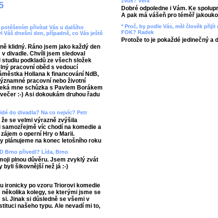
zvuk? Věra
5
Dobré odpoledne i Vám. Ke spolupr
A pak má vášeň pro téměř jakoukol
* Proč, by podle Vás, měl člověk přij
a potěšením přivítat Vás u dalšího
FOK? Radek
yl Váš dnešní den, případně, co Vás ještě
Protože to je pokaždé jedinečný a 
ě klidný. Ráno jsem jako každý den
v divadle. Chvíli jsem sledoval
 studiu podkladů ze všech složek
lný pracovní oběd s vedoucí
náměstka Hollana k financování NdB,
 významné pracovní nebo životní
, čeká mne schůzka s Pavlem Borákem
 večer :-) Asi dokoukám druhou řadu
idé do divadla? Na co nejvíc? Petr
, že se velmi výrazně zvýšila
ci samozřejmě víc chodí na komedie a
zájem o operní Hry o Marii.
zy plánujeme na konec letošního roku
 ND Brno přivedl? Lída, Brno
moji plnou důvěru. Jsem zvyklý zvát
byli šikovnější než já :-)
u ironicky po vzoru Triorovi komedie
s několika kolegy, se kterými jsme se
e si. Jinak si důsledně se všemi v
stituci našeho typu. Ale nevadí mi to,