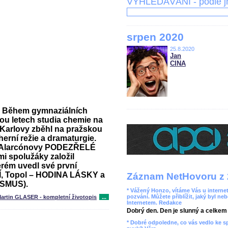
VYHLEDÁVÁNÍ - podle 
srpen 2020
25.8.2020
Jan
CINA
ě. Během gymnaziálních
dvou letech studia chemie na
 Karlovy zběhl na pražskou
rní režie a dramaturgie.
cí Alarcónovy PODEZŘELÉ
i spolužáky založil
erém uvedl své první
Í, Topol – HODINA LÁSKY a
Záznam NetHovoru z 
ISMUS).
* Vážený Honzo, vítáme Vás u internet
pozvání. Můžete přiblížit, jaký byl ne
artin GLASER - kompletní životopis
...
Internetem. Redakce
Dobrý den. Den je slunný a celkem r
* Dobré odpoledne, co vás vedlo ke 