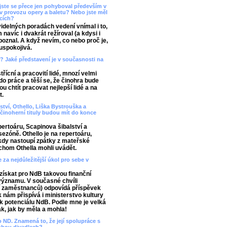
 jste se přece jen pohyboval především v
 v provozu opery a baletu? Nebo jste měl
icích?
idelných poradách vedení vnímal i to,
 navíc i dvakrát režíroval (a kdysi i
poznal. A když nevím, co nebo proč je,
uspokojivá.
? Jaké představení je v současnosti na
ícní a pracovití lidé, mnozí velmi
 do práce a těší se, že činohra bude
 chtít pracovat nejlepší lidé a na
t.
ství, Othello, Liška Bystrouška a
činoherní tituly budou mít do konce
ertoáru, Scapinova šibalství a
sezóně. Othello je na repertoáru,
kdy nastoupí zpátky z mateřské
chom Othella mohli uvádět.
 za nejdůležitější úkol pro sebe v
 získat pro NdB takovou finanční
 významu. V současné chvíli
í zaměstnanců) odpovídá příspěvek
 nám přispívá i ministerstvo kultury
 k potenciálu NdB. Podle mne je velká
ak, jak by měla a mohla!
o ND. Znamená to, že její spolupráce s