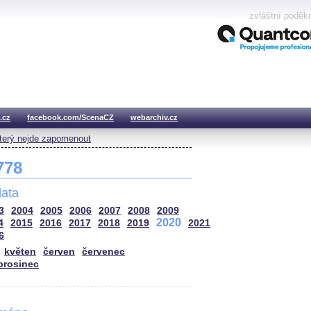
zvláštní poděk
.cz
facebook.com/ScenaCZ
webarchiv.cz
který nejde zapomenout
 778
ata
3
2004
2005
2006
2007
2008
2009
2020
4
2015
2016
2017
2018
2019
2021
6
květen
červen
červenec
prosinec