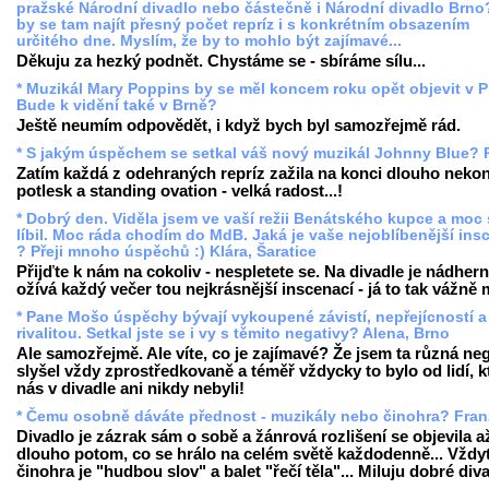
pražské Národní divadlo nebo částečně i Národní divadlo Brno
by se tam najít přesný počet repríz i s konkrétním obsazením
určitého dne. Myslím, že by to mohlo být zajímavé...
Děkuju za hezký podnět. Chystáme se - sbíráme sílu...
* Muzikál Mary Poppins by se měl koncem roku opět objevit v P
Bude k vidění také v Brně?
Ještě neumím odpovědět, i když bych byl samozřejmě rád.
* S jakým úspěchem se setkal váš nový muzikál Johnny Blue? P
Zatím každá z odehraných repríz zažila na konci dlouho nekon
potlesk a standing ovation - velká radost...!
* Dobrý den. Viděla jsem ve vaší režii Benátského kupce a moc 
líbil. Moc ráda chodím do MdB. Jaká je vaše nejoblíbenější in
? Přeji mnoho úspěchů :) Klára, Šaratice
Přijďte k nám na cokoliv - nespletete se. Na divadle je nádhern
ožívá každý večer tou nejkrásnější inscenací - já to tak vážně
* Pane Mošo úspěchy bývají vykoupené závistí, nepřejícností a
rivalitou. Setkal jste se i vy s těmito negativy? Alena, Brno
Ale samozřejmě. Ale víte, co je zajímavé? Že jsem ta různá ne
slyšel vždy zprostředkovaně a téměř vždycky to bylo od lidí, kt
nás v divadle ani nikdy nebyli!
* Čemu osobně dáváte přednost - muzikály nebo činohra? Fran
Divadlo je zázrak sám o sobě a žánrová rozlišení se objevila a
dlouho potom, co se hrálo na celém světě každodenně... Vždyť
činohra je "hudbou slov" a balet "řečí těla"... Miluju dobré div