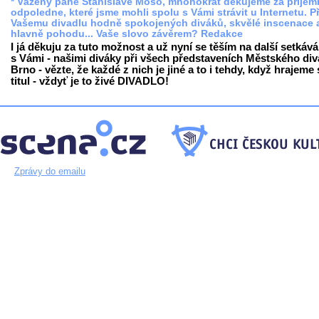
* Vážený pane Stanislave Mošo, mnohokrát děkujeme za příjem
odpoledne, které jsme mohli spolu s Vámi strávit u Internetu. P
Vašemu divadlu hodně spokojených diváků, skvělé inscenace 
hlavně pohodu... Vaše slovo závěrem? Redakce
I já děkuju za tuto možnost a už nyní se těším na další setkává
s Vámi - našimi diváky při všech představeních Městského div
Brno - vězte, že každé z nich je jiné a to i tehdy, když hrajeme 
titul - vždyť je to živé DIVADLO!
Zprávy do emailu