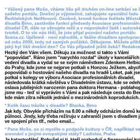
* Vážený pane Mošo, vítáme Vás při druhém on-line setkání se 
našeho portálu. Dnešní je výjimečné, zahajujete speciální řadu
Ředitelských NetHovorů. Osobně, kromě funkce ředitele Měst
divadla Brno, zastáváte funkci předsedy Asociace profesionáln
divadel ČR, dále se věnujete režii a v neposlední řadě i autorsk
tvorbě. O to víc nás těší, že jste přijal pozvání našeho portálu
Scena.cz. Upřímně - není nahodilé, s Vaším divadlem spolupra
od roku 2000, tedy od samých počátků. Děkujeme. Můžete přiblí
jaký byl Váš dnešní den? Co Vás případně ještě čeká? Redakc
Hezký den Vám všem. Děkuju za možnost si takto s Vámi
"popovídat". Ráno jsem "narychlo rozdal" úkoly v kancelářích
vedení divadla a vydal se se svým náměstkem Zdenkem Helb
do Prahy, kde jsme se nejprve potkali s Honzou Ježkem, abyc
popovídali o hostování našeho divadla na hradě Loket, pak js
potkal s kolegy ve výboru Asociace profesionálních divadel,
následovala krátká návštěva v Divadelním ústavu, kde se ode
oslava jubilejních narozenin pana doktora Hermana - poblahop
jsme mu - teď si vyprávím s Vámi a pak následuje cesta do Ber
kde mám zítra několik jednání o mezinárodních koprodukcích..
* Kolik času trávíte v divadle? Blanka, Brno
Jak kdy. Obvykle přicházím na 8.00 a někdy odcházím domů 
půlnoci. Jindy, kdy třeba režíruju v zahraničí jsem s divadlem
ve spojení přes tlf., nebo email...
* Pane Mošo, co si myslíte o podpoře kultury v ČR, například v
srovnání s jinými evropskými státy? Ladislav, Praha
Je katastrofální. Bohužel si ti, kteří rozhodují o financování ku