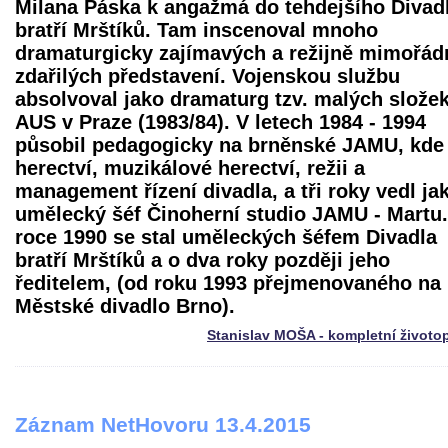
Milana Páska k angažmá do tehdejšího Divad
bratří Mrštíků. Tam inscenoval mnoho
dramaturgicky zajímavých a režijně mimořád
zdařilých představení. Vojenskou službu
absolvoval jako dramaturg tzv. malých složek
AUS v Praze (1983/84). V letech 1984 - 1994
působil pedagogicky na brněnské JAMU, kde
herectví, muzikálové herectví, režii a
management řízení divadla, a tři roky vedl ja
umělecký šéf Činoherní studio JAMU - Martu.
roce 1990 se stal uměleckých šéfem Divadla
bratří Mrštíků a o dva roky později jeho
ředitelem, (od roku 1993 přejmenovaného na
Městské divadlo Brno).
Stanislav MOŠA - kompletní životo
Záznam NetHovoru 13.4.2015