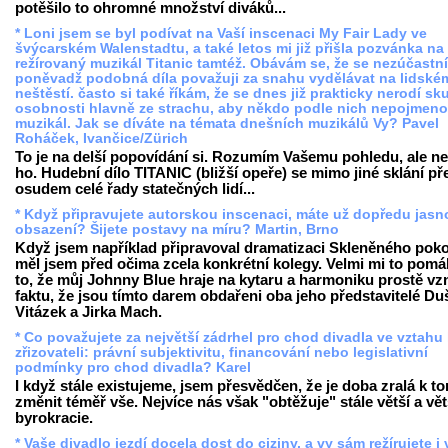
potěšilo to ohromné množství diváků...
* Loni jsem se byl podívat na Vaší inscenaci My Fair Lady ve
švýcarském Walenstadtu, a také letos mi již přišla pozvánka na
režírovaný muzikál Titanic tamtéž. Obávám se, že se nezúčastn
poněvadž podobná díla považuji za snahu vydělávat na lidské
neštěstí. často si také říkám, že se dnes již prakticky nerodí s
osobnosti hlavně ze strachu, aby někdo podle nich nepojmeno
muzikál. Jak se díváte na témata dnešních muzikálů Vy? Pavel
Roháček, Ivančice/Zürich
To je na delší popovídání si. Rozumím Vašemu pohledu, ale ne
ho. Hudební dílo TITANIC (bližší opeře) se mimo jiné sklání př
osudem celé řady statečných lidí...
* Když připravujete autorskou inscenaci, máte už dopředu jasn
obsazení? Šijete postavy na míru? Martin, Brno
Když jsem například připravoval dramatizaci Skleněného poko
měl jsem před očima zcela konkrétní kolegy. Velmi mi to pomá
to, že můj Johnny Blue hraje na kytaru a harmoniku prostě vzn
faktu, že jsou tímto darem obdařeni oba jeho představitelé Du
Vitázek a Jirka Mach.
* Co považujete za největší zádrhel pro chod divadla ve vztahu
zřizovateli: právní subjektivitu, financování nebo legislativní
podmínky pro chod divadla? Karel
I když stále existujeme, jsem přesvědčen, že je doba zralá k t
změnit téměř vše. Nejvíce nás však "obtěžuje" stále větší a vět
byrokracie.
* Vaše divadlo jezdí docela dost do ciziny, a vy sám režírujete i 