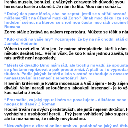
Irenka musela, bohužel, z vážných zdravotních důvodů svou
hereckou kariéru ukončit. Je nám to líto. Moc nám schází...
* Dobrý den pane Mošo, chci se zeptat, jestli se v příští sezoně
můžeme těšit na úžasný muzikál Zorro? Jinak moc děkuji za sk
hudební scénu, na kterou se s rodinou často moc rádi vracíme!
Romana
Zorro stále zůstává na našem repertoáru. Můžete se těšit s ná
* Kdo chodí na vaše hry? Pozorujete, že by na ně chodili stálí d
Jarmila, Hodonín
Vůbec to netuším. Vím jen, že máme předplatitele, kteří k nám
několik desítek let... Věřím však, že kdo k nám jednou zavítá, t
nás určitě není naposledy.
* Městské divadlo Brno mám rád, ale trochu mi vadí, že spousta 
se přestane reprízovat a pak prostě zmizí. A platí to i o vyprod
titulech. Podle jakých kritérií a kdo vlastně rozhoduje o nasazo
nenasazování inscenací z repertoáru? Jan
Hlavním kritériem je kvalita inscenace a Váš zájem - tedy záje
diváků. Velmi neradi se loučíme s jakoukoli inscenací - je to v
kus našeho života.
* Prozradíte, za jaký typ režiséra se považujete - diktátora nebo
naopak kliďase? .) Roman
Hodně trvám na svých představách, ale jistě nejsem diktátor.
vycházím z osobitostí herců... Prý jsem vyhlášený jako superk
ale to neznamená, že někdy nevybuchnu.
* Neuvažujete o zřízení online archivu, podobného jaký má třeb