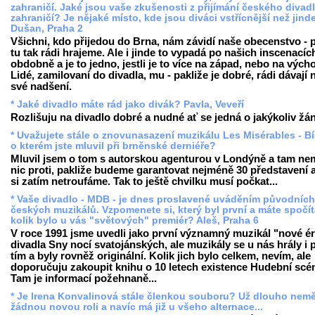
zahraničí. Jaké jsou vaše zkušenosti z přijímání českého divadl
zahraničí? Je nějaké místo, kde jsou diváci vstřícnější než jind
Dušan, Praha 2
Všichni, kdo přijedou do Brna, nám závidí naše obecenstvo - 
tu tak rádi hrajeme. Ale i jinde to vypadá po našich inscenacíc
obdobně a je to jedno, jestli je to více na západ, nebo na vých
Lidé, zamilovaní do divadla, mu - pakliže je dobré, rádi dávají 
své nadšení.
* Jaké divadlo máte rád jako divák? Pavla, Veveří
Rozlišuju na divadlo dobré a nudné ať se jedná o jakýkoliv žán
* Uvažujete stále o znovunasazení muzikálu Les Misérables - Bí
o kterém jste mluvil při brněnské derniéře?
Mluvil jsem o tom s autorskou agenturou v Londýně a tam nem
nic proti, pakliže budeme garantovat nejméně 30 představení a
si zatím netroufáme. Tak to ještě chvilku musí počkat...
* Vaše divadlo - MDB - je dnes proslavené uváděním původních
českých muzikálů. Vzpomenete si, který byl první a máte spočí
kolik bylo u vás "světových" premiér? Aleš, Praha 6
V roce 1991 jsme uvedli jako první významný muzikál "nové é
divadla Sny nocí svatojánských, ale muzikály se u nás hrály i 
tím a byly rovněž originální. Kolik jich bylo celkem, nevím, ale
doporučuju zakoupit knihu o 10 letech existence Hudební scé
Tam je informací požehnaně...
* Je Irena Konvalinová stále členkou souboru? Už dlouho nemě
žádnou novou roli a navíc má již u všeho alternace...