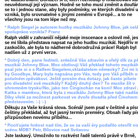
neuvědomují její význam. Hodně se toho musí změnit a doufá
se to i jednou stane, aby byly podmínky, ve kterých divadelní
vzniká, bylo srovnatelné s jinými zeměmi v Evropě... a to ne
všechny jsou na tom lépe než my.
* Ralph Siegel je autorem hudby muzikálu Johnny Blue, jak cel
spolupráce vznikla? Franz
Ralph viděl v zahraničí nějaké moje inscenace a oslovil mě, jes
se mi líbila představa napsat na jeho hudbu muzikál. Nejdřív 
zaskočilo, ale byla to nádherně dobrodružná práce! Ralph byl
nadšen už z první verze.
* Dobrý den, pane řediteli, srdečně Vás zdravím a vřelý dík za 
muzikál Johnny Blue. Moc obdivuji Váš překlad tohoto muzikál
psal jste si s s Ralfem Siegelem,skladatelem německy? Zní mi t
by Goodbye, Mary byla napsána pro Vás, tedy pro Váš příběh o
potulném zpěvákovi. Ještě prosím dva dotazy, jak často píšete 
pro divadelní své muzikály? Každý druhý den? To musíte žít v
ohromném trysku!No, jako ten Čingischán na koni! Moc zdraví 
Katka s mamkou, která byla z muzikálu Johnny Blue také nadš
Díky vřelé za možnost parkovat ve dvoře divadla před Činoher
představením. :-) :-)
Děkuju za Vaše krásná slova. Scénář jsem psal v češtině a pís
češtiny překládal, až byl jasný termín premiéry. Obsah řady pís
přizpůsoben novému příběhu...
* Pociťujete hrdost nad tím, že se za vaší éry podařilo otevřít 
scénu MDB? Petr, Bílovice nad Svitavou
Jste laskavý. Umožnilo to rozkvést řadě talentů právě v Brně,