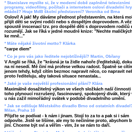
* Stanislave myslíte si, že v moderní době zaplněné televizními
programy, videofilmy, počítači a internetem osloví divadelní hry
mládež? Hraje MdB školní představení? Veronika od Brna
Osloví! A jak! My dáváme přednost představením, na která m
přijít děti se svými rodiči nebo s dospělým doprovodem. A věz
spoustě inscenací tzv. pro dospělé děti s doprovodem rodičů
rozumějí. Jak se říká v jedné moudré knize: "Nechte maličkých 
ke mně..."
* Máte nějaké životní motto? Klárka
"carpe diem"
* Co je pro vás jako ředitele nejobtížnější? Martin, Obřany
V Anglii se říká, že "krásná je ta židle nahoře (ředitelská), dok
na ní nesedí. Mě činí má profese velkou radost. Špatně se cítí
jenom tehdy, když cítím bezmoc napravit něco, co napravit nel
proto řediteluju, aby taková situace nenastala...
* Jaké je vaše největší profesionální přání? Klára
Maximálně dosažitelný výkon ve všech složkách naší činnosti 
toho plynoucí rozrušený, fascinovaný, spokojený divák, který v
u nás zažil mimořádný svátek v podobě divadelního umění.
* Jak se odlišuje Městského divadlo Brno od ostatních divadel
Milan, Praha 10
Přijďte se podívat - k nám i jinam. Stojí to za to a pak si i sám
odpovíte. Jistě se lišíme, ale my to nečiníme proto, abychom b
jiní. Chceme být sví a věřím - vím, že se nám to daří.