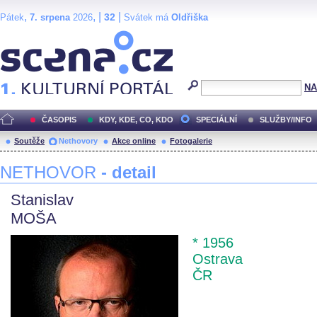
,
, |
|
32
Pátek
7. srpena
2026
Svátek má
Oldřiška
Scéna.cz
NA
ČASOPIS
KDY, KDE, CO, KDO
SPECIÁLNÍ
SLUŽBY/INFO
Soutěže
Nethovory
Akce online
Fotogalerie
NETHOVOR
- detail
Stanislav
MOŠA
* 1956
Ostrava
ČR