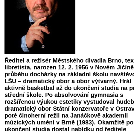
Ředitel a režisér Městského divadla Brno, tex
libretista, narozen 12. 2. 1956 v Novém Jičíně
průběhu docházky na základní školu navštěv
LŠU – dramatický obor a obor výtvarný. Hrál
aktivně basketbal až do ukončení studia na p
střední škole. Po absolvování gymnasia s
rozšířenou výukou estetiky vystudoval hudeb
dramatický obor Státní konzervatoře v Ostra
poté činoherní režii na Janáčkově akademii
múzických umění v Brně (1983). Okamžitě po
ukončení studia dostal nabídku od ředitele