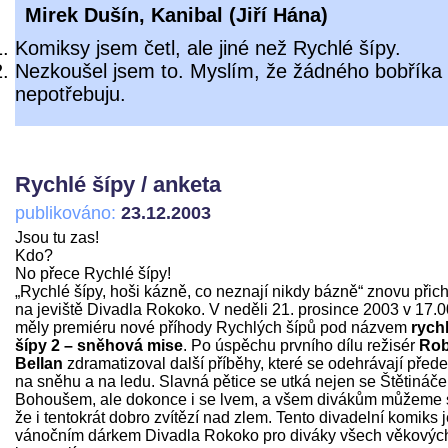
Mirek Dušín, Kanibal (
Jiří Hána
)
Komiksy jsem četl, ale jiné než Rychlé šípy.
Nezkoušel jsem to. Myslím, že žádného bobříka
nepotřebuju.
Rychlé šípy / anketa
publikováno:
23.12.2003
Jsou tu zas!
Kdo?
No přece Rychlé šípy!
„Rychlé šípy, hoši kázně, co neznají nikdy bázně“ znovu přich
na jeviště Divadla Rokoko. V neděli 21. prosince 2003 v 17.0
měly premiéru nové příhody Rychlých šípů pod názvem
rych
šípy 2 – sněhová mise
. Po úspěchu prvního dílu režisér
Rob
Bellan
zdramatizoval další příběhy, které se odehrávají před
na sněhu a na ledu. Slavná pětice se utká nejen se Štětináč
Bohoušem, ale dokonce i se lvem, a všem divákům můžeme sl
že i tentokrát dobro zvítězí nad zlem. Tento divadelní komiks 
vánočním dárkem Divadla Rokoko pro diváky všech věkovýc