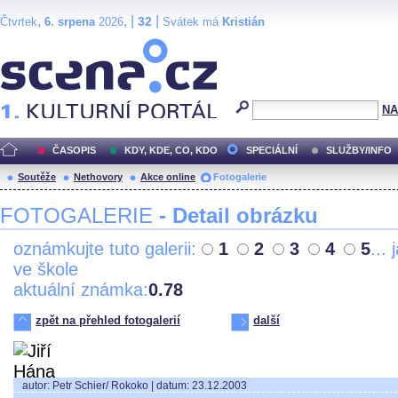
,
, |
|
32
Čtvrtek
6. srpena
2026
Svátek má
Kristián
Scéna.cz
NA
ČASOPIS
KDY, KDE, CO, KDO
SPECIÁLNÍ
SLUŽBY/INFO
Soutěže
Nethovory
Akce online
Fotogalerie
FOTOGALERIE
- Detail obrázku
oznámkujte tuto galerii:
1
2
3
4
5
... 
ve škole
aktuální známka:
0.78
zpět na přehled fotogalerií
další
autor: Petr Schier/ Rokoko | datum: 23.12.2003