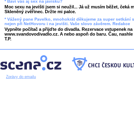
* Baví vás aj sex na javisku?
Moc sexu na jevišti jsem si neužil... Já už musím běžet, čeká 
Skleněný zvěřinec. Držte mi palce.
* Vážený pane Pavelko, mnohokrát děkujeme za super setkání 
nejen při NetHovoru i na jevišti. Vaše slovo závěrem. Redakce
Vypněte počítač a přijďte do divadla. Rezervace vstupenek na
www.svandovodivadlo.cz
. A nebo aspoň do baru. Čau, nashle 
T.P.
Zprávy do emailu