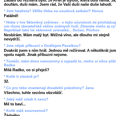
Zadání od režiséra bylo, že Ariel je bytost, která duši nemá. Já
doufám, duši mám. Jsem rád, že Vaší duši naše duše lahodí.
* Jste fatalista? Věříte třeba na osudová setkání? Honza
Fatálně!
* Hráte v hre Skleněný zvěrinec - v tejto súvislosti mi prichádza
um rôzne zberateľské vášne známych ľudí. Zbierate niečo aj vy
Napriklad také tie sklenené zvieratká... Dušan, Púchov
Nesbírám. Mám malý byt. Méžná víno, ale dlouho mi stejně
nevydrží.
* Jste nějak příbuzní s Ondřejem Pavelkou?
Dvakrát jsem s ním hrál. Jednou mě režíroval. A několikrát js
spolu napili. Jinak příbuzní nejsme.
* Tomáši, mám dnes narozeniny a vypadá to, mohu si něco přát?
Radka
Milá Radko, co si přeješ?
* Kolik ti vlastně je?
32.
* Co pro tebe znamenají divadelní prázdniny? Jana
Všechno, tuhle sezónu obzvlášť.
* Jaký máš vztah k sexu?
Mě to baví...
* Kolik máš sourozenců?
Žádného.