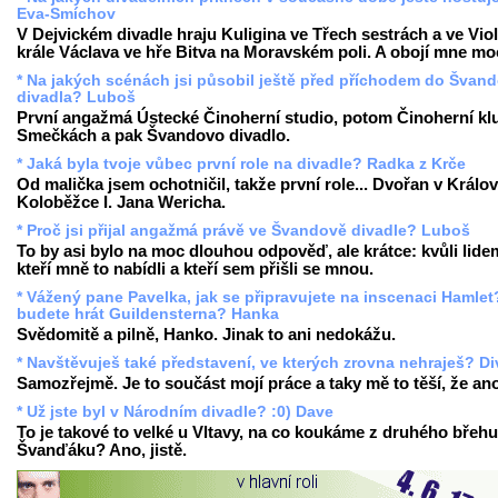
Eva-Smíchov
V Dejvickém divadle hraju Kuligina ve Třech sestrách a ve Vio
krále Václava ve hře Bitva na Moravském poli. A obojí mne moc
* Na jakých scénách jsi působil ještě před příchodem do Švan
divadla? Luboš
První angažmá Ústecké Činoherní studio, potom Činoherní kl
Smečkách a pak Švandovo divadlo.
* Jaká byla tvoje vůbec první role na divadle? Radka z Krče
Od malička jsem ochotničil, takže první role... Dvořan v Králo
Koloběžce I. Jana Wericha.
* Proč jsi přijal angažmá právě ve Švandově divadle? Luboš
To by asi bylo na moc dlouhou odpověď, ale krátce: kvůli lide
kteří mně to nabídli a kteří sem přišli se mnou.
* Vážený pane Pavelka, jak se připravujete na inscenaci Hamlet
budete hrát Guildensterna? Hanka
Svědomitě a pilně, Hanko. Jinak to ani nedokážu.
* Navštěvuješ také představení, ve kterých zrovna nehraješ? D
Samozřejmě. Je to součást mojí práce a taky mě to těší, že an
* Už jste byl v Národním divadle? :0) Dave
To je takové to velké u Vltavy, na co koukáme z druhého břeh
Švanďáku? Ano, jistě.