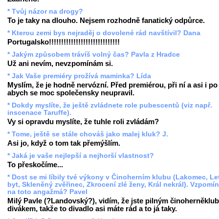
* Tvůj názor na drogy?
To je taky na dlouho. Nejsem rozhodně fanatický odpůrce.
* Kterou zemi bys nejraděj o dovolené rád navštívil? Dana
Portugalsko!!!!!!!!!!!!!!!!!!!!!!!!!!!!!
* Jakým způsobem trávíš volný čas? Pavla z Hradce
Už ani nevím, nevzpomínám si.
* Jak Vaše premiéry prožívá maminka? Lída
Myslím, že je hodně nervózní. Před premiérou, při ní a asi i po 
abych se moc společensky neupravil.
* Dokdy myslíte, že ještě zvládnete role pubescentů (viz např.
inscenace Taruffe).
Vy si opravdu myslíte, že tuhle roli zvládám?
* Tome, ještě se stále chováš jako malej kluk? J.
Asi jo, když o tom tak přemýšlím.
* Jaká je vaše nejlepší a nejhorší vlastnost?
To přeskočíme...
* Dost se mi líbily tvé výkony v Činoherním klubu (Lakomec, Le
byt, Skleněný zvěřinec, Zkrocení zlé ženy, Král nekrál). Vzpomí
na toto angažmá? Pavel
Milý Pavle (?Landovský?), vidím, že jste pilným činoherněkl
divákem, takže to divadlo asi máte rád a to já taky.