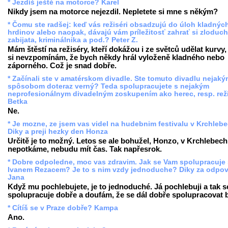
* Jezdíš ještě na motorce? Karel
Nikdy jsem na motorce nejezdil. Nepletete si mne s někým?
* Čomu ste radšej: keď vás režiséri obsadzujú do úloh kladnýc
hrdinov alebo naopak, dávajú vám príležitosť zahrať si zloduch
zabijata, kriminálnika a pod.? Peter Z.
Mám štěstí na režiséry, kteří dokážou i ze světců udělat kurvy,
si nevzpomínám, že bych někdy hrál vyloženě kladného nebo
záporného. Což je snad dobře.
* Začínali ste v amatérskom divadle. Ste tomuto divadlu nejak
spôsobom doteraz verný? Teda spolupracujete s nejakým
neprofesionálnym divadelným zoskupením ako herec, resp. rež
Betka
Ne.
* Je mozne, ze jsem vas videl na hudebnim festivalu v Krchleb
Diky a preji hezky den Honza
Určitě je to možný. Letos se ale bohužel, Honzo, v Krchlebech
nepotkáme, nebudu mít čas. Tak napřesrok.
* Dobre odpoledne, moc vas zdravim. Jak se Vam spolupracuje 
Ivanem Rezacem? Je to s nim vzdy jednoduche? Diky za odpov
Jana
Když mu pochlebujete, je to jednoduché. Já pochlebuji a tak s
spolupracuje dobře a doufám, že se dál dobře spolupracovat 
* Cítíš se v Praze dobře? Kampa
Ano.