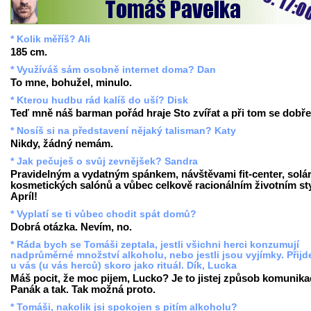
* Kolik měříš? Ali
185 cm.
* Využíváš sám osobně internet doma? Dan
To mne, bohužel, minulo.
* Kterou hudbu rád kalíš do uší? Disk
Teď mně náš barman pořád hraje Sto zvířat a při tom se dobře 
* Nosíš si na představení nějaký talisman? Katy
Nikdy, žádný nemám.
* Jak pečuješ o svůj zevnějšek? Sandra
Pravidelným a vydatným spánkem, návštěvami fit-center, solári
kosmetických salónů a vůbec celkově racionálním životním st
Apríl!
* Vyplatí se ti vůbec chodit spát domů?
Dobrá otázka. Nevím, no.
* Ráda bych se Tomáši zeptala, jestli všichni herci konzumují
nadprůměrné množství alkoholu, nebo jestli jsou vyjímky. Přijd
u vás (u vás herců) skoro jako rituál. Dík, Lucka
Máš pocit, že moc pijem, Lucko? Je to jistej způsob komunika
Panák a tak. Tak možná proto.
* Tomáši, nakolik jsi spokojen s pitím alkoholu?