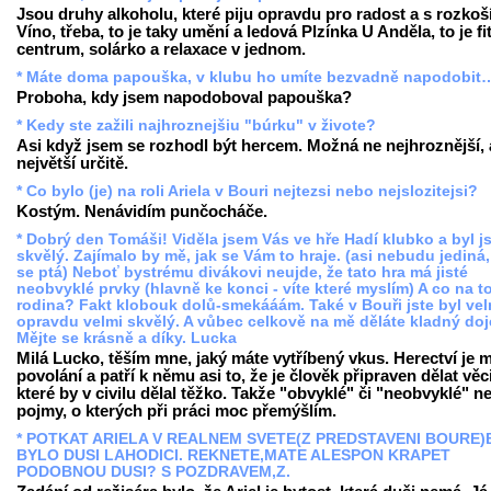
Jsou druhy alkoholu, které piju opravdu pro radost a s rozkoší
Víno, třeba, to je taky umění a ledová Plzínka U Anděla, to je f
centrum, solárko a relaxace v jednom.
* Máte doma papouška, v klubu ho umíte bezvadně napodobit
Proboha, kdy jsem napodoboval papouška?
* Kedy ste zažili najhroznejšiu "búrku" v živote?
Asi když jsem se rozhodl být hercem. Možná ne nejhroznější, 
největší určitě.
* Co bylo (je) na roli Ariela v Bouri nejtezsi nebo nejslozitejsi?
Kostým. Nenávidím punčocháče.
* Dobrý den Tomáši! Viděla jsem Vás ve hře Hadí klubko a byl j
skvělý. Zajímalo by mě, jak se Vám to hraje. (asi nebudu jediná
se ptá) Neboť bystrému divákovi neujde, že tato hra má jisté
neobvyklé prvky (hlavně ke konci - víte které myslím) A co na t
rodina? Fakt klobouk dolů-smekááám. Také v Bouři jste byl vel
opravdu velmi skvělý. A vůbec celkově na mě děláte kladný doje
Mějte se krásně a díky. Lucka
Milá Lucko, těším mne, jaký máte vytříbený vkus. Herectví je 
povolání a patří k němu asi to, že je člověk připraven dělat věci
které by v civilu dělal těžko. Takže "obvyklé" či "neobvyklé" n
pojmy, o kterých při práci moc přemýšlím.
* POTKAT ARIELA V REALNEM SVETE(Z PREDSTAVENI BOURE)
BYLO DUSI LAHODICI. REKNETE,MATE ALESPON KRAPET
PODOBNOU DUSI? S POZDRAVEM,Z.