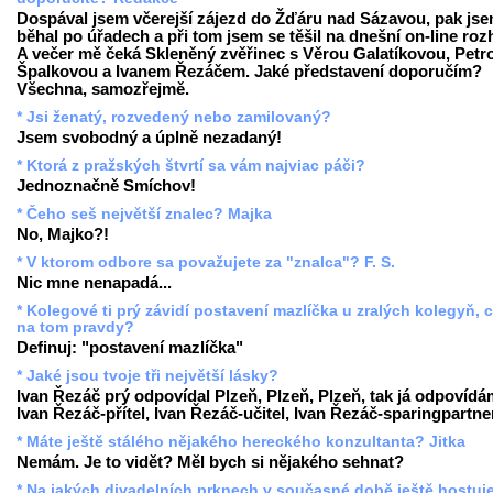
Dospával jsem včerejší zájezd do Žďáru nad Sázavou, pak js
běhal po úřadech a při tom jsem se těšil na dnešní on-line roz
A večer mě čeká Skleněný zvěřinec s Věrou Galatíkovou, Petr
Špalkovou a Ivanem Řezáčem. Jaké představení doporučím?
Všechna, samozřejmě.
* Jsi ženatý, rozvedený nebo zamilovaný?
Jsem svobodný a úplně nezadaný!
* Ktorá z pražských štvrtí sa vám najviac páči?
Jednoznačně Smíchov!
* Čeho seš největší znalec? Majka
No, Majko?!
* V ktorom odbore sa považujete za "znalca"? F. S.
Nic mne nenapadá...
* Kolegové ti prý závidí postavení mazlíčka u zralých kolegyň, c
na tom pravdy?
Definuj: "postavení mazlíčka"
* Jaké jsou tvoje tři největší lásky?
Ivan Řezáč prý odpovídal Plzeň, Plzeň, Plzeň, tak já odpovídá
Ivan Řezáč-přítel, Ivan Řezáč-učitel, Ivan Řezáč-sparingpartne
* Máte ještě stálého nějakého hereckého konzultanta? Jitka
Nemám. Je to vidět? Měl bych si nějakého sehnat?
* Na jakých divadelních prknech v současné době ještě hostuj