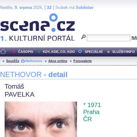
,
, |
|
32
Neděle
9. srpena
2026
Svátek má
Soběslav
Scéna.cz
NA
ČASOPIS
KDY, KDE, CO, KDO
SPECIÁLNÍ
SLUŽBY/INFO
Soutěže
Nethovory
Akce online
Fotogalerie
NETHOVOR
- detail
Tomáš
PAVELKA
* 1971
Praha
ČR