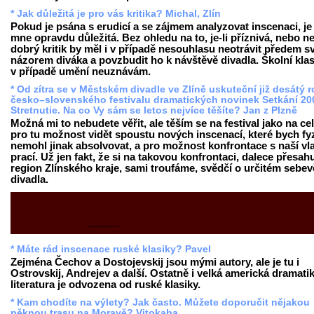
* Jak důležitá je pro vás kritika? Michal, Zlín
Pokud je psána s erudicí a se zájmem analyzovat inscenaci, je
mne opravdu důležitá. Bez ohledu na to, je-li příznivá, nebo ne
dobrý kritik by měl i v případě nesouhlasu neotrávit předem 
názorem diváka a povzbudit ho k návštěvě divadla. Školní klas
v případě umění neuznávám.
* Od zítra se v Městském divadle ve Zlíně uskuteční již desátý 
česko–slovenského festivalu dramatických novinek Setkání 20
Stretnutie. Na co Vy sám se letos nejvíce těšíte? Jan z Plzně
Možná mi to nebudete věřit, ale těším se na festival jako na cel
pro tu možnost vidět spoustu nových inscenací, které bych fy
nemohl jinak absolvovat, a pro možnost konfrontace s naší vla
prací. Už jen fakt, že si na takovou konfrontaci, dalece přesahu
region Zlínského kraje, sami troufáme, svědčí o určitém sebe
divadla.
* Máte rád inscenace ruské klasiky? Pavel
Zejména Čechov a Dostojevskij jsou mými autory, ale je tu i
Ostrovskij, Andrejev a další. Ostatně i velká americká dramati
literatura je odvozena od ruské klasiky.
* Kam chodíte na výlety? Jak často. Můžete doporučit nějakou
pěknou trasu na Moravě? Vitokaba