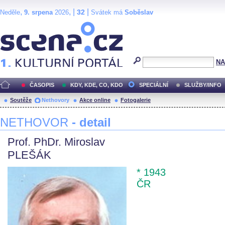
,
, |
|
32
Neděle
9. srpena
2026
Svátek má
Soběslav
Scéna.cz
NA
ČASOPIS
KDY, KDE, CO, KDO
SPECIÁLNÍ
SLUŽBY/INFO
Soutěže
Nethovory
Akce online
Fotogalerie
NETHOVOR
- detail
Prof. PhDr. Miroslav
PLEŠÁK
* 1943
ČR