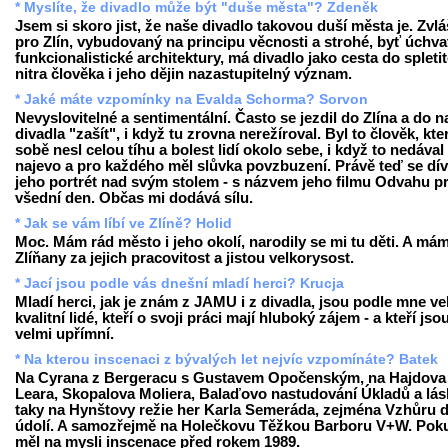
* Myslíte, že divadlo může být "duše města"? Zdeněk
Jsem si skoro jist, že naše divadlo takovou duší města je. Zvlá
pro Zlín, vybudovaný na principu věcnosti a strohé, byť úchva
funkcionalistické architektury, má divadlo jako cesta do spleti
nitra člověka i jeho dějin nazastupitelný význam.
* Jaké máte vzpomínky na Evalda Schorma? Sorvon
Nevyslovitelné a sentimentální. Často se jezdil do Zlína a do 
divadla "zašít", i když tu zrovna nerežíroval. Byl to člověk, kte
sobě nesl celou tíhu a bolest lidí okolo sebe, i když to nedával
najevo a pro každého měl slůvka povzbuzení. Právě teď se dí
jeho portrét nad svým stolem - s názvem jeho filmu Odvahu p
všední den. Občas mi dodává sílu.
* Jak se vám líbí ve Zlíně? Holid
Moc. Mám rád město i jeho okolí, narodily se mi tu děti. A má
Zlíňany za jejich pracovitost a jistou velkorysost.
* Jací jsou podle vás dnešní mladí herci? Krucja
Mladí herci, jak je znám z JAMU i z divadla, jsou podle mne ve
kvalitní lidé, kteří o svoji práci mají hluboký zájem - a kteří jso
velmi upřímní.
* Na kterou inscenaci z bývalých let nejvíc vzpomínáte? Batek
Na Cyrana z Bergeracu s Gustavem Opočenským, na Hajdova
Leara, Skopalova Moliera, Balaďovo nastudování Úkladů a lás
taky na Hynštovy režie her Karla Semeráda, zejména Vzhůru 
údolí. A samozřejmě na Holečkovu Těžkou Barboru V+W. Poku
měl na mysli inscenace před rokem 1989.