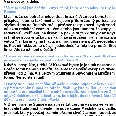
Vášáryovou a další.
* Vystudoval jste češtinu - myslíte si, že se dnes mluví hezky č
Roman
Myslím, že se bohužel mluví dost hrozně. A znovu bohužel,
přispívají k tomu také média. Nejsem přitom žádný purista, al
slyším třeba na Radiožurnálu písňové texty, zavedl bych snad
nějakou redakční cenzuru. Vedle toho jsou tam totiž vstupy
redaktorů, kteří jsou na úrovni. A pak je tu ten druhý vliv: kdy
si hrál se svou vnučkou a říkal jí, že přerušení hry jsme oznam
větou "Tři korunky na hlavu, na mou duši nehraju", nevěděla, 
je. Pak mi řekla, že to dělají "jednoduše" a řeknou prostě "Sto
time" Ale to už není o češtině.
* Letos se předsataví na festivalu Narodowy Stary Teatr Krakow
prosím dají se ještě sehnat lístky? Hana M.
Když si pospíšíte, určitě. V Krakově byste je jen tak nesehnala
Pořád tomu nemohu uvěřit, že jsme tak skvělé evropské divad
přivedli do Zlína. A s Jerzym Stuhrem a Slavomirem Mrožkem 
tomu. Nenechte si ujít!
* Dobrý den, moc se těším, až vaše divadlo přijede v červnu do
s představením Šumař na střeše. Mohl by jste mi říct, jak se Vá
osobně tento muzikál líbí, a také prozradit, zda chystáte ve Zlí
nějaký další muzikál a jestli ano, kdo jej bude režírovat? Moc 
děkuji a přeji krásný den. Pavla
V Brně hrajeme Šumaře na střeše 19. června v rámci velkého
festivalu hudebních divadel na nové scéně Městského divadla.
muzikál, který považuji za mimořádně skvělý a mám radost, ž