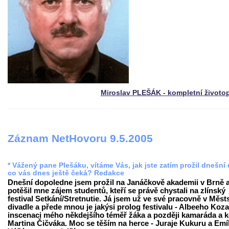
Miroslav PLEŠÁK - kompletní životo
Záznam NetHovoru 9.5.2005
* Vážený pane Plešáku, vítáme Vás, jak jste zatím prožil dnešní
co vás dnes ještě čeká? Redakce
Dnešní dopoledne jsem prožil na Janáčkově akademii v Brně 
potěšil mne zájem studentů, kteří se právě chystali na zlínský
festival Setkání/Stretnutie. Já jsem už ve své pracovně v Měs
divadle a přede mnou je jakýsi prolog festivalu - Albeeho Koza
inscenaci mého někdejšího téměř žáka a později kamaráda a 
Martina Čičváka. Moc se těším na herce - Juraje Kukuru a Emíl