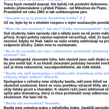
Trasy bych nestačil popsat. Ale každý rok poslední dubnovou
sobotu překonáváme s přáteli Pálavu - od Mikulova do Popic, 
Pravidelně od roku 1963 si tak uvědomujeme jaro.
* Venujete sa aj vy písaniu divadelnej kritiky? P. Z.
Už ne, bylo by to v etickém rozporu s mým současným povolá
* Máte rád své studenty? Jak moc? A kdy nejvíce/nejméně? Ja
Své studenty mám opravdu rád a někdy jsem na ně proto mál
přísný. Krajní polohy nejvíce-nejméně nerozlišuji, vědí, že byc
nesnesl, kdyby mi lhali, takže se naše vztahy odehrávají na pr
vzájemné důvěry. Zatím mne to nezklamalo.
* Na čo by sa podľa vás mal v súčasnosti zameriavať divadelný
výskum? Ján
Na sociologické zkoumání toho, kdo vlastně jsou naši diváci a
by jimi mohli být. A na hlubší zkoumání podstaty herecké tvor
což je téma nekonečné, nezodpověditelné, ale tolik lidské.
* Bavila vás spíš spolupráce s režiséry jako dramaturg nebo jst
vždycky režijní ambice? Mikuvila
Spolupráce s režiséry mne vždycky bavila, měl jsem štěstí na
skutečné osobnosti, které se svou poetikou výrazně lišily, ale
vždy lidský grunt a charakter. K vlastní režii jsem inklinoval v
spíše jako dramaturg, který si chce prohloubit svoji odbornou
zkušenost. Ale baví mě to.
* Bavila vás novinařina? Tesamila
Bavila mne zejména práce v měsíčníku Index, častější periodic