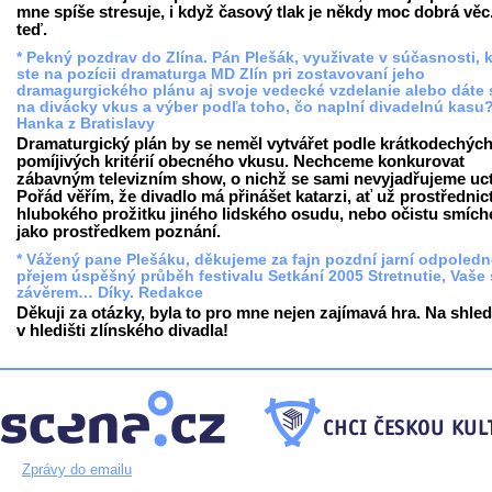
mne spíše stresuje, i když časový tlak je někdy moc dobrá věc
teď.
* Pekný pozdrav do Zlína. Pán Plešák, využivate v súčasnosti, 
ste na pozícii dramaturga MD Zlín pri zostavovaní jeho
dramagurgického plánu aj svoje vedecké vzdelanie alebo dáte 
na divácky vkus a výber podľa toho, čo naplní divadelnú kasu
Hanka z Bratislavy
Dramaturgický plán by se neměl vytvářet podle krátkodechých
pomíjivých kritérií obecného vkusu. Nechceme konkurovat
zábavným televizním show, o nichž se sami nevyjadřujeme uct
Pořád věřím, že divadlo má přinášet katarzi, ať už prostřednic
hlubokého prožitku jiného lidského osudu, nebo očistu smíc
jako prostředkem poznání.
* Vážený pane Plešáku, děkujeme za fajn pozdní jarní odpoledn
přejem úspěšný průběh festivalu Setkání 2005 Stretnutie, Vaše
závěrem… Díky. Redakce
Děkuji za otázky, byla to pro mne nejen zajímavá hra. Na shle
v hledišti zlínského divadla!
Zprávy do emailu