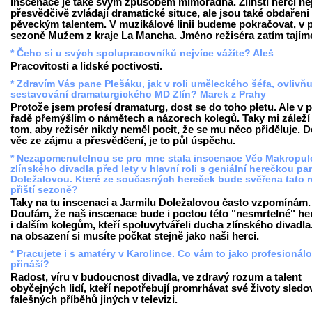
inscenace je také svým způsobem mimořádná. Zlínští herci ne
přesvědčivě zvládají dramatické situce, ale jsou také obdařeni
pěveckým talentem. V muzikálové linii budeme pokračovat, v p
sezoně Mužem z kraje La Mancha. Jméno režiséra zatím tajím
* Čeho si u svých spolupracovníků nejvíce vážíte? Aleš
Pracovitosti a lidské poctivosti.
* Zdravím Vás pane Plešáku, jak v roli uměleckého šéfa, ovlivňu
sestavování dramaturgického MD Zlín? Marek z Prahy
Protože jsem profesí dramaturg, dost se do toho pletu. Ale v 
řadě přemýšlím o námětech a názorech kolegů. Taky mi záleží
tom, aby režisér nikdy neměl pocit, že se mu něco přiděluje. Dě
věc ze zájmu a přesvědčení, je to půl úspěchu.
* Nezapomenutelnou se pro mne stala inscenace Věc Makropul
zlínského divadla před lety v hlavní roli s geniální herečkou pa
Doležalovou. Které ze současných hereček bude svěřena tato r
přiští sezoně?
Taky na tu inscenaci a Jarmilu Doležalovou často vzpomínám.
Doufám, že naš inscenace bude i poctou této "nesmrtelné" he
i dalším kolegům, kteří spoluvytvářeli ducha zlínského divadla
na obsazení si musíte počkat stejně jako naši herci.
* Pracujete i s amatéry v Karolince. Co vám to jako profesionálo
přináší?
Radost, víru v budoucnost divadla, ve zdravý rozum a talent
obyčejných lidí, kteří nepotřebují promrhávat své životy sled
falešných příběhů jiných v televizi.