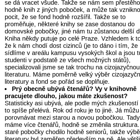
se dá vracet všude. Takže se nám sem přestěho
hodně knih z jiných poboček, a může tak vznikno
pocit, že se fond hodně rozšířil. Takže se to
proměňuje, některé knihy se zase dostanou do
domovské pobočky, jiné nám tu zůstanou delší 
Kniha někdy putuje po celé Praze. Vzhledem k t
že k nám chodí dost cizinců (je to dáno i tím, že
sídlíme v areálu kampusu vysokých škol a jsou t
studenti v podstatě ze všech možných států),
specializovali jsme se tak trochu na cizojazyčnou
literaturu. Máme poměrně velký výběr cizojazyč
literatury a fond se pořád se doplňuje.
Prý obecně ubývá čtenářů? Vy v knihovně
pracujete dlouho, jakou máte zkušenost?
Statisticky asi ubývá, ale podle mých zkušeností
to spíše přelévá. Rok od roku je to jiné. Já můžu
porovnávat mezi starou a novou pobočkou. Tady
máme více čtenářů, hodně se změnila struktura
staré pobočky chodilo hodně seniorů, takže výbě
literatury byl zaměřen především na ně. Ale větš