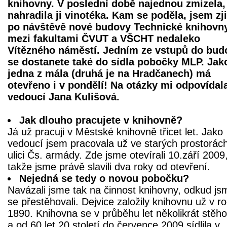
knihovny. V poslední době najednou zmizela,
nahradila ji vinotéka. Kam se poděla, jsem zji
po návštěvě nové budovy Technické knihovn
mezi fakultami ČVUT a VŠCHT nedaleko
Vítězného náměstí. Jedním ze vstupů do bud
se dostanete také do sídla pobočky MLP. Jak
jedna z mála (druhá je na Hradčanech) má
otevřeno i v pondělí! Na otázky mi odpovídal
vedoucí Jana Kulišová.
Jak dlouho pracujete v knihovně?
Já už pracuji v Městské knihovně třicet let. Jako
vedoucí jsem pracovala už ve starých prostorác
ulici Čs. armády. Zde jsme otevírali 10.září 2009
takže jsme právě slavili dva roky od otevření.
Nejedná se tedy o novou pobočku?
Navázali jsme tak na činnost knihovny, odkud js
se přestěhovali. Dejvice založily knihovnu už v r
1890. Knihovna se v průběhu let několikrát stěho
a od 60.let 20.století do července 2009 sídlila v