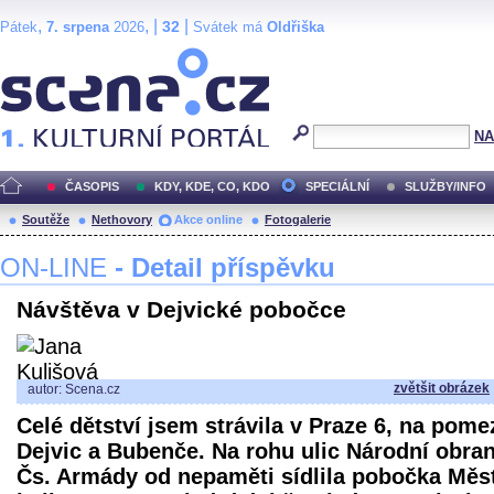
,
, |
|
32
Pátek
7. srpena
2026
Svátek má
Oldřiška
Scéna.cz
NA
ČASOPIS
KDY, KDE, CO, KDO
SPECIÁLNÍ
SLUŽBY/INFO
Soutěže
Nethovory
Akce online
Fotogalerie
ON-LINE
- Detail příspěvku
Návštěva v Dejvické pobočce
zvětšit obrázek
autor: Scena.cz
Celé dětství jsem strávila v Praze 6, na pome
Dejvic a Bubenče. Na rohu ulic Národní obra
Čs. Armády od nepaměti sídlila pobočka Měs