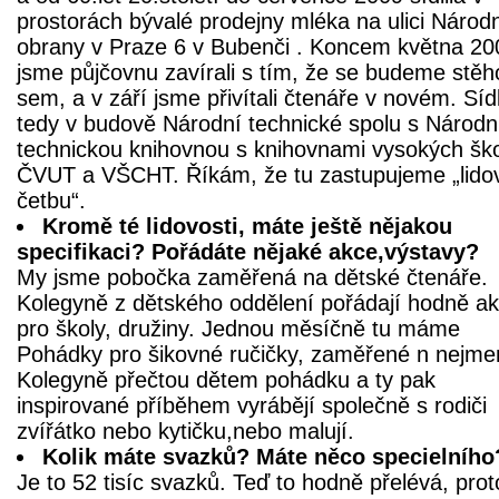
prostorách bývalé prodejny mléka na ulici Národ
obrany v Praze 6 v Bubenči . Koncem května 20
jsme půjčovnu zavírali s tím, že se budeme stěh
sem, a v září jsme přivítali čtenáře v novém. Sí
tedy v budově Národní technické spolu s Národn
technickou knihovnou s knihovnami vysokých ško
ČVUT a VŠCHT. Říkám, že tu zastupujeme „lido
četbu“.
Kromě té lidovosti, máte ještě nějakou
specifikaci? Pořádáte nějaké akce,výstavy?
My jsme pobočka zaměřená na dětské čtenáře.
Kolegyně z dětského oddělení pořádají hodně ak
pro školy, družiny. Jednou měsíčně tu máme
Pohádky pro šikovné ručičky, zaměřené n nejme
Kolegyně přečtou dětem pohádku a ty pak
inspirované příběhem vyrábějí společně s rodiči
zvířátko nebo kytičku,nebo malují.
Kolik máte svazků? Máte něco specielního
Je to 52 tisíc svazků. Teď to hodně přelévá, pro