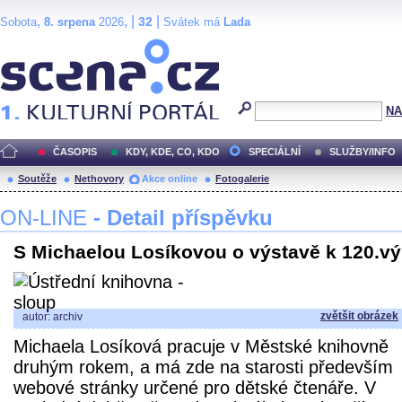
,
, |
|
32
Sobota
8. srpena
2026
Svátek má
Lada
Scéna.cz
NA
ČASOPIS
KDY, KDE, CO, KDO
SPECIÁLNÍ
SLUŽBY/INFO
Soutěže
Nethovory
Akce online
Fotogalerie
ON-LINE
- Detail příspěvku
S Michaelou Losíkovou o výstavě k 120.vý
zvětšit obrázek
autor: archiv
Michaela Losíková pracuje v Městské knihovně
druhým rokem, a má zde na starosti především
webové stránky určené pro dětské čtenáře. V