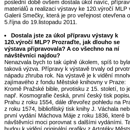
poslední době ovšem dostala úkol navíc, příprav
materiálů a realizaci výstavy ke 120.výročí MLP 
Galerii Smečky, která je pro veřejnost otevřena 
5.října do 19.listopadu 2011.
Dostala jste za úkol přípravu výstavy k
120.výročí MLP? Prozraďte, jak dlouho se
výstava připravovala? A co všechno na ní
návštěvníci najdou?
Nenazvala bych to tak úplně úkolem, spíš to byl
taková výzva. Přípravy k výstavě trvaly od prvot
nápadu zhruba rok. Na výstavě je k vidění mnoh
zajímavého z fondu Městské knihovny v Praze:
Kromě Pražské bible, prvotisku z 15. století, to j
např. Kosmografie česká, první český tisk popisu
Prahu z roku 1554, dále dřevořez pohledu na Pr
z roku 1574, bibliofilský tisk knihy J. Váchala ne
první vydání Máchova Máje z roku 1836, které 
návštěvníci moci porovnat s dalšími vydáními. T
budou k vidění originální grafiky z Artotéky Měst