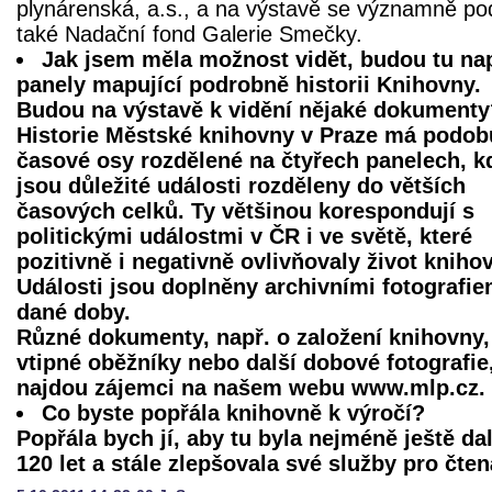
plynárenská, a.s., a na výstavě se významně pod
také Nadační fond Galerie Smečky.
Jak jsem měla možnost vidět, budou tu nap
panely mapující podrobně historii Knihovny.
Budou na výstavě k vidění nějaké dokumenty
Historie Městské knihovny v Praze má podob
časové osy rozdělené na čtyřech panelech, k
jsou důležité události rozděleny do větších
časových celků. Ty většinou korespondují s
politickými událostmi v ČR i ve světě, které
pozitivně i negativně ovlivňovaly život kniho
Události jsou doplněny archivními fotografie
dané doby.
Různé dokumenty, např. o založení knihovny,
vtipné oběžníky nebo další dobové fotografie
najdou zájemci na našem webu www.mlp.cz.
Co byste popřála knihovně k výročí?
Popřála bych jí, aby tu byla nejméně ještě da
120 let a stále zlepšovala své služby pro čten