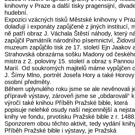
knihovny v Praze a další tisky pragensijní, divade
hudební.
Expozici vzácných tisků Městské knihovny v Pra
dolaďují i exponáty zapůjčené z jiných institucí, 
ně patří obraz J. Váchala Štěstí náhody, který 
zapůjčil Památník národního písemnictví, Židovs
muzeum zapůjčilo tisk ze 17. století Ejn Jaakov 
Strahovská obrazárna sošku Madony od českéh
mistra z 2. poloviny 15. století a obraz s Pannou
Marií. Od soukromých majitelů máme vypůjčen 
J. Šímy Mlno, portrét Josefa Hory a také Horovy
osobní předměty.
Během uplynulého roku jsme se ale nevěnovali j
přípravě výstavy, zároveň jsme se „obdarovali“ k
výročí také knihou Příběh Pražské bible, která
popisuje nelehké osudy naší nejcennější a nejsta
knihy ve fondu, prvotisku Pražské bible z r. 1488
Sponzorem obou těchto aktivit, tedy vydání knih
Příběh Pražské bible i výstavy, je Pražská