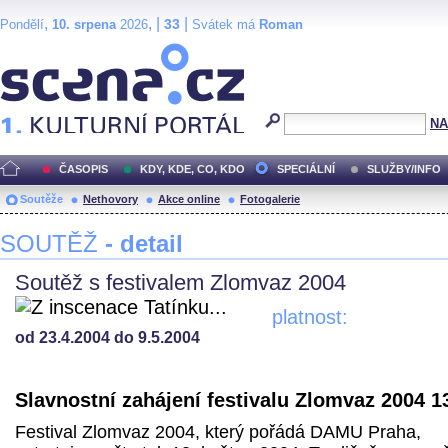
,
, |
|
33
Pondělí
10. srpena
2026
Svátek má
Roman
Scéna.cz
NA
ČASOPIS
KDY, KDE, CO, KDO
SPECIÁLNÍ
SLUŽBY/INFO
Soutěže
Nethovory
Akce online
Fotogalerie
SOUTĚŽ
- detail
Soutěž s festivalem Zlomvaz 2004
platnost:
od 23.4.2004 do 9.5.2004
Slavnostní zahájení festivalu Zlomvaz 2004 13
Festival Zlomvaz 2004, který pořádá DAMU Praha,