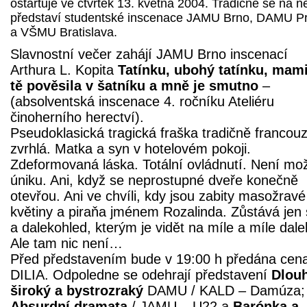
ostartuje ve čtvrtek 13. května 2004. Tradičně se na 
představí studentské inscenace JAMU Brno, DAMU P
a VŠMU Bratislava.
Slavnostní večer zahájí JAMU Brno inscenací
Arthura L. Kopita
Tatínku, ubohý tatínku, mam
tě pověsila v šatníku a mně je smutno
–
(absolventská inscenace 4. ročníku Ateliéru
činoherního herectví).
Pseudoklasická tragická fraška tradičně francou
zvrhlá. Matka a syn v hotelovém pokoji.
Zdeformovaná láska. Totální ovládnutí. Není mo
úniku. Ani, když se neprostupné dveře konečně
otevřou. Ani ve chvíli, kdy jsou zabity masožravé
květiny a piraňa jménem Rozalinda. Zůstává jen
a dalekohled, kterým je vidět na míle a míle dale
Ale tam nic není…
Před představením bude v 19:00 h předána cen
DILIA. Odpoledne se odehrají představení
Dlou
široký a bystrozraký
DAMU / KALD – Damúza;
Absurdní dramata
/ JAMU – U22 a
Barónka a