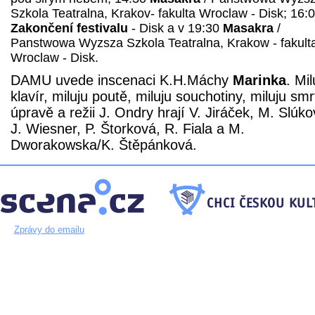
Szkola Teatralna, Krakov- fakulta Wroclaw - Disk; 16:
Zakončení festivalu
- Disk a v 19:30
Masakra
/
Panstwowa Wyzsza Szkola Teatralna, Krakow - fakult
Wroclaw - Disk.
DAMU uvede inscenaci K.H.Máchy
Marinka
. Mil
klavír, miluju poutě, miluju souchotiny, miluju smr
úpravě a režii J. Ondry hrají V. Jiráček, M. Slúko
J. Wiesner, P. Štorková, R. Fiala a M.
Dworakowska/K. Štěpánková.
Zprávy do emailu