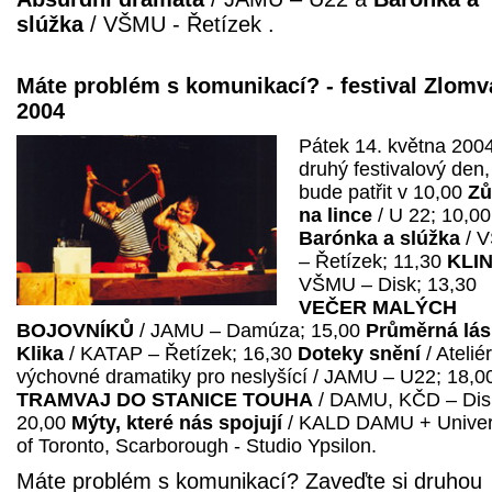
slúžka
/ VŠMU - Řetízek .
Máte problém s komunikací? - festival Zlomv
2004
Pátek 14. května 2004
druhý festivalový den,
bude patřit v 10,00
Zů
na lince
/ U 22; 10,00
Barónka a slúžka
/ 
– Řetízek; 11,30
KLI
VŠMU – Disk; 13,30
VEČER MALÝCH
BOJOVNÍKŮ
/ JAMU – Damúza; 15,00
Průměrná lás
Klika
/ KATAP – Řetízek; 16,30
Doteky snění
/ Ateliér
výchovné dramatiky pro neslyšící / JAMU – U22; 18,0
TRAMVAJ DO STANICE TOUHA
/ DAMU, KČD – Dis
20,00
Mýty, které nás spojují
/ KALD DAMU + Univer
of Toronto, Scarborough - Studio Ypsilon.
Máte problém s komunikací? Zaveďte si druhou