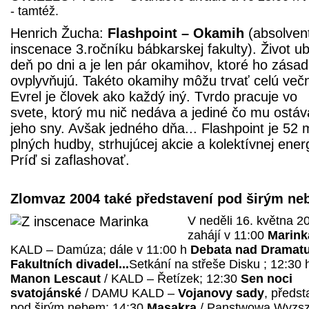
- tamtéž.
Henrich Žucha:
Flashpoint – Okamih
(absolven
inscenace 3.ročníku bábkarskej fakulty). Život u
deň po dni a je len pár okamihov, ktoré ho zása
ovplyvňujú. Takéto okamihy môžu trvať celú več
Evrel je človek ako každý iný. Tvrdo pracuje vo
svete, ktorý mu nič nedáva a jediné čo mu ostáv
jeho sny. Avšak jedného dňa... Flashpoint je 52 
plných hudby, strhujúcej akcie a kolektívnej ener
Príď si zaflashovať.
Zlomvaz 2004 také představení pod širým n
V neděli 16. května 2
zahájí v 11:00
Marink
KALD – Damúza; dále v 11:00 h
Debata nad Dramatu
Fakultních divadel...
Setkání na střeše Disku ; 12:30 
Manon Lescaut
/ KALD – Řetízek; 12:30
Sen noci
svatojánské
/ DAMU KALD –
Vojanovy sady
, předst
pod širým nebem; 14:30
Masakra
/ Panstwowa Wyzs