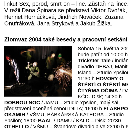
linku! Sex, porod, smrt on – line. Zůstaň na linc
V režii Dana Špinara se představí Viktor Dvořák,
Henriet Hornáčková, Jindřich Nováček, Zuzana
Onufráková, Jana Stryková a Jakub Žižka.
Zlomvaz 2004 také besedy a pracovní setkání
Sobota 15. května 20
bude patřit od 10:00 
Trickster Tale
/ indiá
divadlo DEBAJ, Manit
Island – Studio Ypsilo
11:30 h
HOVORY O
ŠTĚSTÍ O ŠTĚSTÍ M
ČTYŘMA OČIMA
/ D
KČD- Disk; 14:30 h
DOBROU NOC
/ JAMU – Studio Ypsilon, malý sál,
představení oceněné cenou DILIA; 16:00 h
FLASHPO
OKAMIH
/ VŠMU, BÁBKÁRSKÁ KATEDRA – Studio
Ypsilon; 18:00
BAAL
/ DAMU / KALD – Disk; 20:30
OTHELLO
/ VŠMU – Švandovo divadlo a ve 23:00 h
P