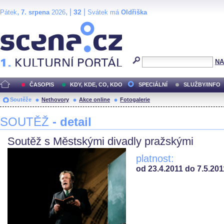
,
, |
|
32
Pátek
7. srpena
2026
Svátek má
Oldřiška
Scéna.cz
NA
ČASOPIS
KDY, KDE, CO, KDO
SPECIÁLNÍ
SLUŽBY/INFO
Soutěže
Nethovory
Akce online
Fotogalerie
SOUTĚŽ
- detail
Soutěž s Městskými divadly pražskými
platnost:
od 23.4.2011 do 7.5.201