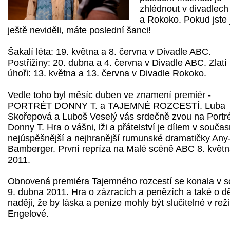
zhlédnout v divadlec
a Rokoko. Pokud jste 
ještě neviděli, máte poslední šanci!
Šakalí léta: 19. května a 8. června v Divadle ABC.
Postřižiny: 20. dubna a 4. června v Divadle ABC. Zlatí
úhoři: 13. května a 13. června v Divadle Rokoko.
Vedle toho byl měsíc duben ve znamení premiér -
PORTRÉT DONNY T. a TAJEMNÉ ROZCESTÍ. Luba
Skořepová a Luboš Veselý vás srdečně zvou na Portr
Donny T. Hra o vášni, lži a přátelství je dílem v součas
nejúspěšnější a nejhranější rumunské dramatičky Any-
Bamberger. První repríza na Malé scéně ABC 8. květ
2011.
Obnovená premiéra Tajemného rozcestí se konala v s
9. dubna 2011. Hra o zázracích a penězích a také o d
naději, že by láska a peníze mohly být slučitelné v reži
Engelové.