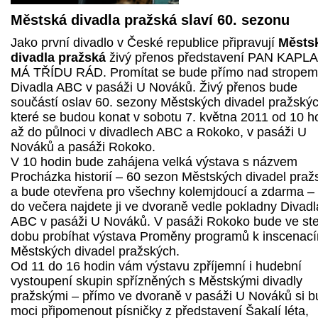
Městská divadla pražská slaví 60. sezonu
Jako první divadlo v České republice připravují
Městs
divadla pražská
živý přenos představení PAN KAPL
MÁ TŘÍDU RÁD. Promítat se bude přímo nad stropem
Divadla ABC v pasáži U Nováků. Živý přenos bude
součástí oslav 60. sezony Městských divadel pražskýc
které se budou konat v sobotu 7. května 2011 od 10 h
až do půlnoci v divadlech ABC a Rokoko, v pasáži U
Nováků a pasáži Rokoko.
V 10 hodin bude zahájena velká výstava s názvem
Procházka historií – 60 sezon Městských divadel praž
a bude otevřena pro všechny kolemjdoucí a zdarma –
do večera najdete ji ve dvoraně vedle pokladny Divadl
ABC v pasáži U Nováků. V pasáži Rokoko bude ve st
dobu probíhat výstava Proměny programů k inscenac
Městských divadel pražských.
Od 11 do 16 hodin vám výstavu zpříjemní i hudební
vystoupení skupin spřízněných s Městskými divadly
pražskými – přímo ve dvoraně v pasáži U Nováků si b
moci připomenout písničky z představení Šakalí léta,