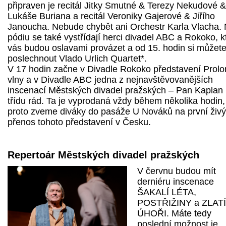
připraven je recitál Jitky Smutné & Terezy Nekudové &
Lukáše Buriana a recitál Veroniky Gajerové & Jiřího
Janoucha. Nebude chybět ani Orchestr Karla Vlacha.
pódiu se také vystřídají herci divadel ABC a Rokoko, k
vás budou oslavami provázet a od 15. hodin si můžet
poslechnout Vlado Urlich Quartet*.
V 17 hodin začne v Divadle Rokoko představení Prolo
vlny a v Divadle ABC jedna z nejnavštěvovanějších
inscenací Městských divadel pražských – Pan Kaplan
třídu rád. Ta je vyprodaná vždy během několika hodin,
proto zveme diváky do pasáže U Nováků na první živý
přenos tohoto představení v Česku.
Repertoár Městských divadel pražských
V červnu budou mít
derniéru inscenace
ŠAKALÍ LÉTA,
POSTŘIŽINY a ZLATÍ
ÚHOŘI. Máte tedy
poslední možnost je