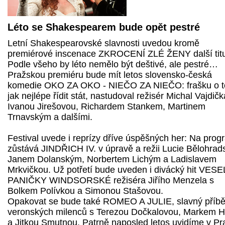
Léto se Shakespearem bude opět pestré
Letní Shakespearovské slavnosti uvedou kromě
premiérové inscenace ZKROCENÍ ZLÉ ŽENY další titu
Podle všeho by léto nemělo být deštivé, ale pestré…
Pražskou premiéru bude mít letos slovensko-česká
komedie OKO ZA OKO - NIEČO ZA NIEČO: frašku o 
jak nejlépe řídit stát, nastudoval režisér Michal Vajdičk
Ivanou Jirešovou, Richardem Stankem, Martinem
Trnavským a dalšími.
Festival uvede i reprízy dříve úspěšných her: Na pro
zůstává JINDŘICH IV. v úpravě a režii Lucie Bělohrad
Janem Dolanským, Norbertem Lichým a Ladislavem
Mrkvičkou. Už potřetí bude uveden i divácký hit VES
PANIČKY WINDSORSKÉ režiséra Jiřího Menzela s
Bolkem Polívkou a Simonou Stašovou.
Opakovat se bude také ROMEO A JULIE, slavný příb
veronských milenců s Terezou Dočkalovou, Markem 
a Jitkou Smutnou. Patrně naposled letos uvidíme v Pr