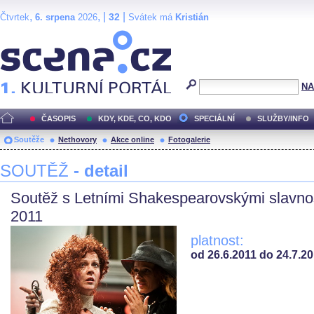
,
, |
|
32
Čtvrtek
6. srpena
2026
Svátek má
Kristián
Scéna.cz
NA
ČASOPIS
KDY, KDE, CO, KDO
SPECIÁLNÍ
SLUŽBY/INFO
Soutěže
Nethovory
Akce online
Fotogalerie
SOUTĚŽ
- detail
Soutěž s Letními Shakespearovskými slavno
2011
platnost:
od 26.6.2011 do 24.7.2