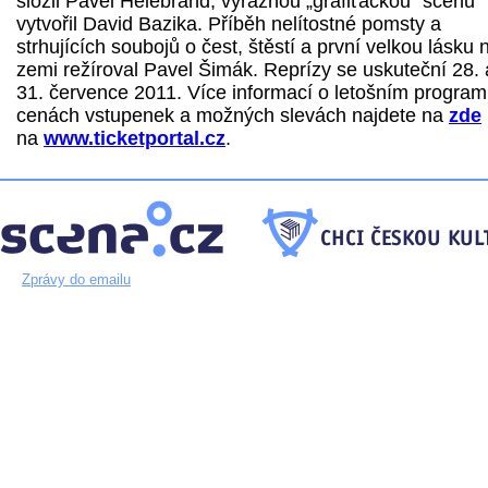
složil Pavel Helebrand, výraznou „grafiťáckou“ scénu
vytvořil David Bazika. Příběh nelítostné pomsty a
strhujících soubojů o čest, štěstí a první velkou lásku 
zemi režíroval Pavel Šimák. Reprízy se uskuteční 28. 
31. července 2011. Více informací o letošním program
cenách vstupenek a možných slevách najdete na
zde
na
www.ticketportal.cz
.
Zprávy do emailu