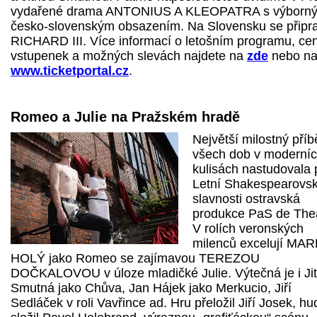
vydařené drama ANTONIUS A KLEOPATRA s výborn
česko-slovenským obsazením. Na Slovensku se připr
RICHARD III. Více informací o letošním programu, ce
vstupenek a možných slevách najdete na
zde
nebo n
www.ticketportal.cz
.
Romeo a Julie na Pražském hradě
Největší milostný příb
všech dob v moderní
kulisách nastudovala 
Letní Shakespearovs
slavnosti ostravská
produkce PaS de Thea
V rolích veronských
milenců excelují MA
HOLÝ jako Romeo se zajímavou TEREZOU
DOČKALOVOU v úloze mladičké Julie. Výtečná je i Ji
Smutná jako Chůva, Jan Hájek jako Merkucio, Jiří
Sedláček v roli Vavřince ad. Hru přeložil Jiří Josek, h