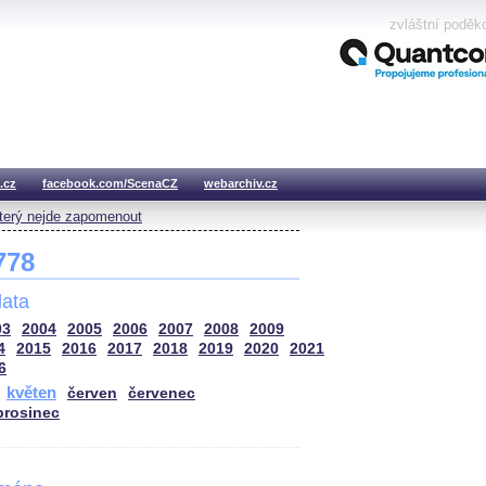
zvláštní poděk
.cz
facebook.com/ScenaCZ
webarchiv.cz
který nejde zapomenout
 778
ata
03
2004
2005
2006
2007
2008
2009
4
2015
2016
2017
2018
2019
2020
2021
6
květen
červen
červenec
prosinec