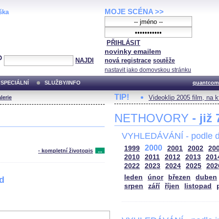
MOJE SCÉNA >>
ška
PŘIHLÁSIT
novinky emailem
NAJDI
nová registrace
soutěže
nastavit jako domovskou stránku
SPECIÁLNÍ
SLUŽBY/INFO
quantcom
TIP!
Videoklip 2005 film, na 
lerie
NETHOVORY
- již
VYHLEDÁVÁNÍ - podle d
2000
1999
2001
2002
20
- kompletní životopis
...
2010
2011
2012
2013
201
2022
2023
2024
2025
202
leden
únor
březen
duben
od
srpen
září
říjen
listopad