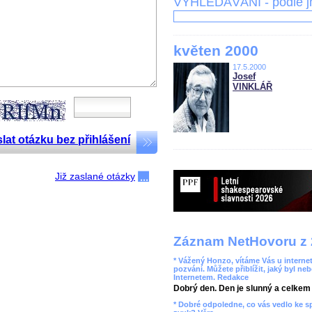
VYHLEDÁVÁNÍ - podle 
květen 2000
17.5.2000
Josef
VINKLÁŘ
lat otázku bez přihlášení
Již zaslané otázky
Záznam NetHovoru z 
* Vážený Honzo, vítáme Vás u internet
pozvání. Můžete přiblížit, jaký byl ne
Internetem. Redakce
Dobrý den. Den je slunný a celkem r
* Dobré odpoledne, co vás vedlo ke 