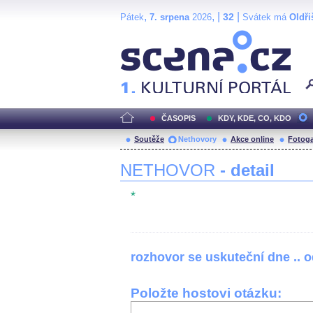
,
, |
|
32
Pátek
7. srpena
2026
Svátek má
Oldři
Scéna.cz
ČASOPIS
KDY, KDE, CO, KDO
Soutěže
Nethovory
Akce online
Fotoga
NETHOVOR
- detail
*
rozhovor se uskuteční dne .. 
Položte hostovi otázku: