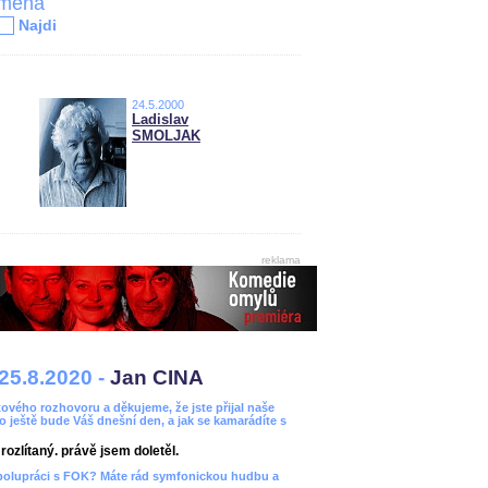
jména
Najdi
24.5.2000
Ladislav
SMOLJAK
reklama
25.8.2020 -
Jan CINA
ového rozhovoru a děkujeme, že jste přijal naše
bo ještě bude Váš dnešní den, a jak se kamarádíte s
ozlítaný. právě jsem doletěl.
spolupráci s FOK? Máte rád symfonickou hudbu a