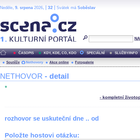
,
, |
|
32
Neděle
9. srpena
2026
Svátek má
Soběslav
Scéna.cz
NA
ČASOPIS
KDY, KDE, CO, KDO
SPECIÁLNÍ
SLUŽBY/INFO
Soutěže
Nethovory
Akce online
Fotogalerie
NETHOVOR
- detail
*
- kompletní životo
rozhovor se uskuteční dne .. od
Položte hostovi otázku: