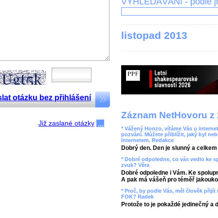
VYHLEDÁVÁNÍ - podle 
listopad 2013
lat otázku bez přihlášení
Záznam NetHovoru z 
Již zaslané otázky
* Vážený Honzo, vítáme Vás u internet
pozvání. Můžete přiblížit, jaký byl ne
Internetem. Redakce
Dobrý den. Den je slunný a celkem r
* Dobré odpoledne, co vás vedlo ke 
zvuk? Věra
Dobré odpoledne i Vám. Ke spolupr
A pak má vášeň pro téměř jakoukol
* Proč, by podle Vás, měl člověk přij
FOK? Radek
Protože to je pokaždé jedinečný a 