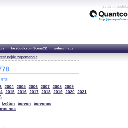
zvláštní poděk
.cz
facebook.com/ScenaCZ
webarchiv.cz
který nejde zapomenout
 778
ata
3
2004
2005
2006
2007
2008
2009
14
2015
2016
2017
2018
2019
2020
2021
6
květen
červen
červenec
prosinec