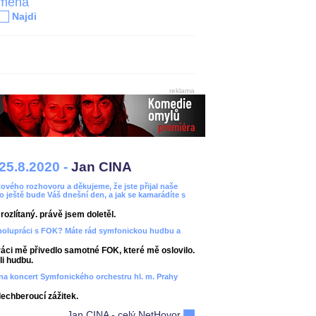
jména
Najdi
reklama
25.8.2020 -
Jan CINA
ového rozhovoru a děkujeme, že jste přijal naše
bo ještě bude Váš dnešní den, a jak se kamarádíte s
ozlítaný. právě jsem doletěl.
spolupráci s FOK? Máte rád symfonickou hudbu a
áci mě přivedlo samotné FOK, které mě oslovilo.
i hudbu.
ít na koncert Symfonického orchestru hl. m. Prahy
dechberoucí zážitek.
Jan CINA - celý NetHovor