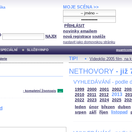
MOJE SCÉNA >>
ška
PŘIHLÁSIT
novinky emailem
NAJDI
nová registrace
soutěže
nastavit jako domovskou stránku
SPECIÁLNÍ
SLUŽBY/INFO
quantcom
TIP!
Videoklip 2005 film, na 
lerie
NETHOVORY
- již
VYHLEDÁVÁNÍ - podle d
1999
2000
2001
2002
200
- kompletní životopis
...
2013
2010
2011
2012
20
2022
2023
2024
2025
202
leden
únor
březen
duben
od
listopad
srpen
září
říjen