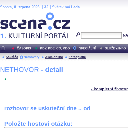
,
, |
|
32
Sobota
8. srpena
2026
Svátek má
Lada
Scéna.cz
NA
ČASOPIS
KDY, KDE, CO, KDO
SPECIÁLNÍ
SLUŽBY/INFO
Soutěže
Nethovory
Akce online
Fotogalerie
NETHOVOR
- detail
*
- kompletní životo
rozhovor se uskuteční dne .. od
Položte hostovi otázku: