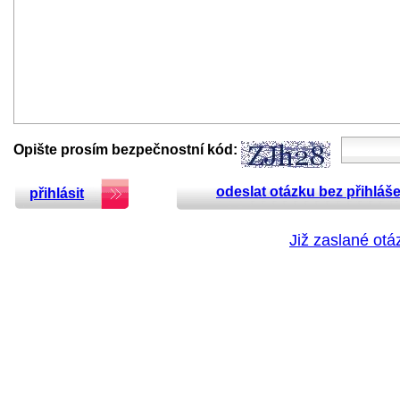
Opište prosím bezpečnostní kód:
odeslat otázku bez přihláše
přihlásit
Již zaslané otá