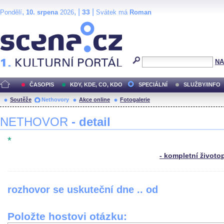
,
, |
|
33
Pondělí
10. srpena
2026
Svátek má
Roman
Scéna.cz
NA
ČASOPIS
KDY, KDE, CO, KDO
SPECIÁLNÍ
SLUŽBY/INFO
Soutěže
Nethovory
Akce online
Fotogalerie
NETHOVOR
- detail
*
- kompletní životo
rozhovor se uskuteční dne .. od
Položte hostovi otázku: