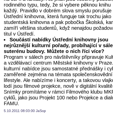
rodinného typu, tedy, že si vybere pěknou knihu
každý. Pravidlo v dobrém slova smyslu porušuje
Ústřední knihovna, která funguje tak trochu jako
studentská knihovna a pak pobočka Školská, k
zamíří většina studentů, když nenajdou požado
titul v Ústředí.
Součástí nabídky Ústřední knihovny jsou
nejrůznější kulturní pořady, probíhající v sál
suterénu budovy. Můžete o nich říci více?
Program v sálech pro návštěvníky připravuje Kul
a vzdělávací centrum Městské knihovny v Praze
kulturní nabídce jsou samostatné přednášky i cy
zaměřené zejména na témata společenskovědní
lifestyle. Ale nabízíme i koncerty, a takovou vlaj
lodí jsou filmové projekce, nově v digitální kvalitě
Snímky promítáme v rámci Filmového klubu MKP
cyklů, jako jsou Projekt 100 nebo Projekce a dia
FAMU.
5.10.2011 08:03:00 JaSop