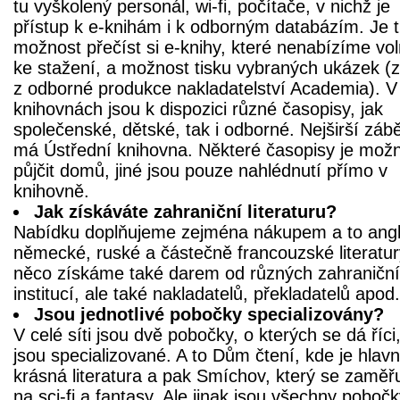
tu vyškolený personál, wi-fi, počítače, v nichž je
přístup k e-knihám i k odborným databázím. Je 
možnost přečíst si e-knihy, které nenabízíme vo
ke stažení, a možnost tisku vybraných ukázek (
z odborné produkce nakladatelství Academia). V
knihovnách jsou k dispozici různé časopisy, jak
společenské, dětské, tak i odborné. Nejširší záb
má Ústřední knihovna. Některé časopisy je možn
půjčit domů, jiné jsou pouze nahlédnutí přímo v
knihovně.
Jak získáváte zahraniční literaturu?
Nabídku doplňujeme zejména nákupem a to angl
německé, ruské a částečně francouzské literatur
něco získáme také darem od různých zahraničn
institucí, ale také nakladatelů, překladatelů apod.
Jsou jednotlivé pobočky specializovány?
V celé síti jsou dvě pobočky, o kterých se dá říci
jsou specializované. A to Dům čtení, kde je hlav
krásná literatura a pak Smíchov, který se zaměř
na sci-fi a fantasy. Ale jinak jsou všechny poboč