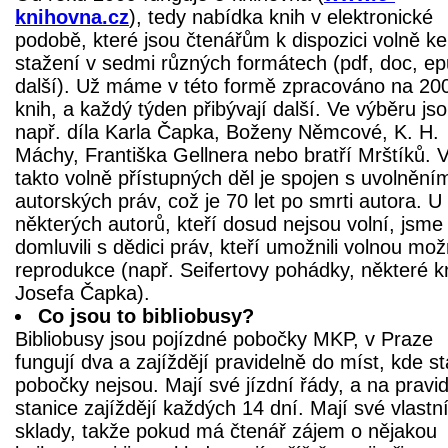
knihovna.cz
), tedy nabídka knih v elektronické
podobě, které jsou čtenářům k dispozici volně ke
stažení v sedmi různých formátech (pdf, doc, e
další). Už máme v této formě zpracováno na 20
knih, a každý týden přibývají další. Ve výběru js
např. díla Karla Čapka, Boženy Němcové, K. H.
Máchy, Františka Gellnera nebo bratří Mrštíků. 
takto volně přístupných děl je spojen s uvolnění
autorských práv, což je 70 let po smrti autora. U
některých autorů, kteří dosud nejsou volní, jsme
domluvili s dědici práv, kteří umožnili volnou mo
reprodukce (např. Seifertovy pohádky, některé k
Josefa Čapka).
Co jsou to bibliobusy?
Bibliobusy jsou pojízdné pobočky MKP, v Praze
fungují dva a zajíždějí pravidelně do míst, kde st
pobočky nejsou. Mají své jízdní řády, a na pravi
stanice zajíždějí každých 14 dní. Mají své vlastn
sklady, takže pokud má čtenář zájem o nějakou