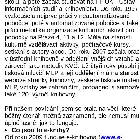
školu, a poté začala studovat na FF UK - Ústav
informačních studií a knihovnictví. Od roku 1997 
vyzkoušela nejprve práci v neautomatizované
pobočce, poté v automatizované pobočce a také
práci metodika organizace kulturních aktivit pro
pobočky na Praze 4, 11 a 12. Měla na starosti
kulturně vzdělávací aktivity, počítačové kursy,
setkání s autory apod. Od roku 2007 začala pra
v ústřední knihovně v oddělení vnějších vztahů a
zároveň jako metodik KVČ. Už čtyři roky působí 
tisková mluvčí MLP a její oddělení má na starost
webové stránky knihovny, veškeré tiskové materi
MLP, vztahy se zahraničím, propagaci a samozř
také 120. výročí knihovny.
Při našem povídání jsem se ptala na věci, které
běžný čtenář možná zaznamená, ale nemusí mu
úplně jasné, jak to funguje.
Co jsou to e-knihy?
Od roku 2009 funguje e-knihovna (
www.e-