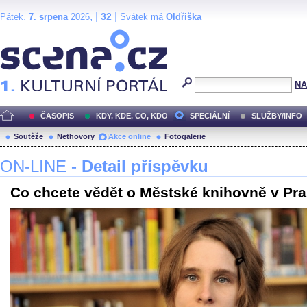
,
, |
|
32
Pátek
7. srpena
2026
Svátek má
Oldřiška
Scéna.cz
NA
ČASOPIS
KDY, KDE, CO, KDO
SPECIÁLNÍ
SLUŽBY/INFO
Soutěže
Nethovory
Akce online
Fotogalerie
ON-LINE
- Detail příspěvku
Co chcete vědět o Městské knihovně v Pr