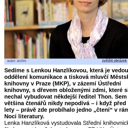
zvětšit obrázek
autor: archiv
Sedíme s Lenkou Hanzlíkovou, která je vedou
oddělení komunikace a tisková mluvčí Městs
knihovny v Praze (MKP), v zázemí Ústřední
knihovny, s dřevem obloženými zdmi, které si
nechal vybudovat někdejší ředitel Thon. Sem
většina čtenářů nikdy nepodívá – i když před
lety – právě zde probíhalo jedno „čtení“ v rá
Noci literatury.
Lenka Hanzlíková vystudovala Střední knihovnic