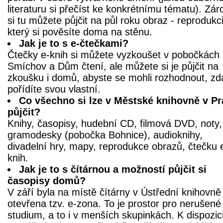
literaturu si přečíst ke konkrétnímu tématu). Zá
si tu můžete půjčit na půl roku obraz - reprodukci
který si pověsíte doma na stěnu.
Jak je to s e-čtečkami?
Čtečky e-knih si můžete vyzkoušet v pobočkách
Smíchov a Dům čtení, ale můžete si je půjčit na
zkoušku i domů, abyste se mohli rozhodnout, zda
pořídíte svou vlastní.
Co všechno si lze v Městské knihovně v Pr
půjčit?
Knihy, časopisy, hudební CD, filmová DVD, noty,
gramodesky (pobočka Bohnice), audioknihy,
divadelní hry, mapy, reprodukce obrazů, čtečku 
knih.
Jak je to s čítárnou a možností půjčit si
časopisy domů?
V září byla na místě čítárny v Ústřední knihovně
otevřena tzv. e-zona. To je prostor pro nerušené
studium, a to i v menších skupinkách. K dispozici