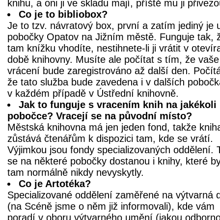
knihu, a oni ji ve skladu mají, příště mu ji přivezo
Co je to bibliobox?
Je to tzv. návratový box, první a zatím jediný je 
pobočky Opatov na Jižním městě. Funguje tak, 
tam knížku vhodíte, nestihnete-li ji vrátit v otevír
době knihovny. Musíte ale počítat s tím, že vaše
vrácení bude zaregistrováno až další den. Počítá
že tato služba bude zavedena i v dalších pobočk
v každém případě v Ústřední knihovně.
Jak to funguje s vracením knih na jakékoli
pobočce? Vracejí se na původní místo?
Městská knihovna má jen jeden fond, takže knih
zůstává čtenářům k dispozici tam, kde se vrátí.
Výjimkou jsou fondy specializovaných oddělení. 
se na některé pobočky dostanou i knihy, které b
tam normálně nikdy nevyskytly.
Co je Artotéka?
Specializované oddělení zaměřené na výtvarná d
(na Scéně jsme o něm již informovali), kde vám
poradí v oboru výtvarného umění (jakou odborn