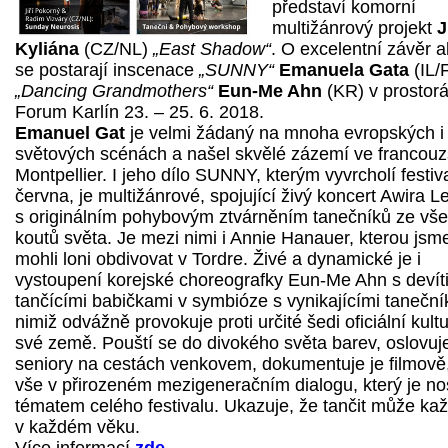
představí komorní
multižánrový projekt
J
Kyliána
(CZ/NL)
„East Shadow“
. O excelentní závěr 
se postarají inscenace
„SUNNY“
Emanuela Gata
(IL/
„Dancing Grandmothers“
Eun-Me Ahn
(KR) v prostor
Forum Karlín 23. – 25. 6. 2018.
Emanuel Gat
je velmi žádaný na mnoha evropských i
světových scénách a našel skvělé zázemí ve francou
Montpellier. I jeho dílo SUNNY, kterým vyvrcholí festiv
června, je multižánrové, spojující živý koncert Awira 
s originálním pohybovým ztvárněním tanečníků ze vš
koutů světa. Je mezi nimi i Annie Hanauer, kterou jsm
mohli loni obdivovat v Tordre. Živé a dynamické je i
vystoupení korejské choreografky Eun-Me Ahn s devít
tančícími babičkami v symbióze s vynikajícími tanečník
nimiž odvážně provokuje proti určité šedi oficiální kult
své země. Pouští se do divokého světa barev, oslovuj
seniory na cestách venkovem, dokumentuje je filmově,
vše v přirozeném mezigeneračním dialogu, který je n
tématem celého festivalu. Ukazuje, že tančit může ka
v každém věku.