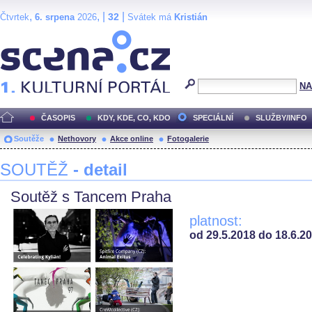
,
, |
|
32
Čtvrtek
6. srpena
2026
Svátek má
Kristián
Scéna.cz
NA
ČASOPIS
KDY, KDE, CO, KDO
SPECIÁLNÍ
SLUŽBY/INFO
Soutěže
Nethovory
Akce online
Fotogalerie
SOUTĚŽ
- detail
Soutěž s Tancem Praha
platnost:
od 29.5.2018 do 18.6.2