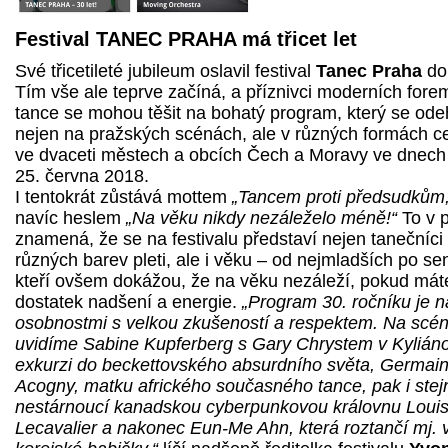
Festival TANEC PRAHA má třicet let
Své třicetileté jubileum oslavil festival
Tanec Praha
do
Tím vše ale teprve začíná, a příznivci moderních fore
tance se mohou těšit na bohatý program, který se ode
nejen na pražských scénách, ale v různých formách c
ve dvaceti městech a obcích Čech a Moravy ve dnech 
25. června 2018.
I tentokrát zůstává mottem
„Tancem proti předsudkům,
navíc heslem
„Na věku nikdy nezáleželo méně!“
To v p
znamená, že se na festivalu představí nejen tanečníci
různých barev pleti, ale i věku – od nejmladších po sen
kteří ovšem dokážou, že na věku nezáleží, pokud mát
dostatek nadšení a energie.
„Program 30. ročníku je n
osobnostmi s velkou zkušeností a respektem. Na scé
uvidíme Sabine Kupferberg s Gary Chrystem v Kylián
exkurzi do beckettovského absurdního světa, Germai
Acogny, matku afrického současného tance, pak i stej
nestárnoucí kanadskou cyberpunkovou královnu Loui
Lecavalier a nakonec Eun-Me Ahn, která roztančí mj. v