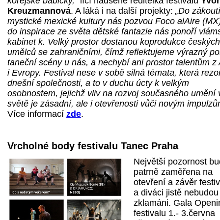
korejské babičky,“
líčí nadšeně ředitelka festivalu
Yvo
Kreuzmannová
. A láká i na další projekty:
„Do zákout
mystické mexické kultury nás pozvou Foco alAire (MX
do inspirace ze světa dětské fantazie nás ponoří vlám
kabinet k. Velký prostor dostanou koprodukce českých
umělců se zahraničními, čímž reflektujeme výrazný p
taneční scény u nás, a nechybí ani prostor talentům z 
i Evropy. Festival nese v sobě silná témata, která rezo
dnešní společnosti, a to v duchu úcty k velkým
osobnostem, jejichž vliv na rozvoj současného umění 
světě je zásadní, ale i otevřenosti vůči novým impulzů
Více informací
zde
.
Vrcholné body festivalu Tanec Praha
Největší pozornost b
patrně zaměřena na
otevření a závěr festiv
a diváci jistě nebudou
zklamáni. Gala Openi
festivalu 1.- 3.června