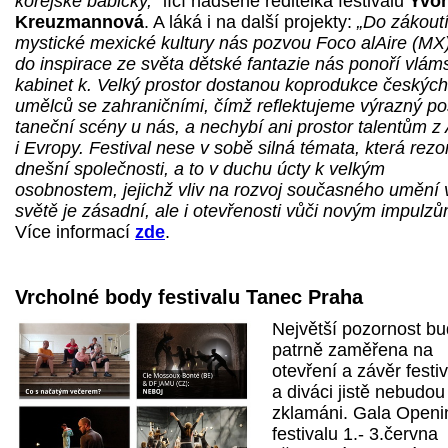
korejské babičky,“
líčí nadšeně ředitelka festivalu
Yvo
Kreuzmannová
. A láká i na další projekty:
„Do zákout
mystické mexické kultury nás pozvou Foco alAire (MX
do inspirace ze světa dětské fantazie nás ponoří vlám
kabinet k. Velký prostor dostanou koprodukce českých
umělců se zahraničními, čímž reflektujeme výrazný p
taneční scény u nás, a nechybí ani prostor talentům z 
i Evropy. Festival nese v sobě silná témata, která rezo
dnešní společnosti, a to v duchu úcty k velkým
osobnostem, jejichž vliv na rozvoj současného umění 
světě je zásadní, ale i otevřenosti vůči novým impulzů
Více informací
zde
.
Vrcholné body festivalu Tanec Praha
Největší pozornost b
patrně zaměřena na
otevření a závěr festiv
a diváci jistě nebudou
zklamáni. Gala Openi
festivalu 1.- 3.června