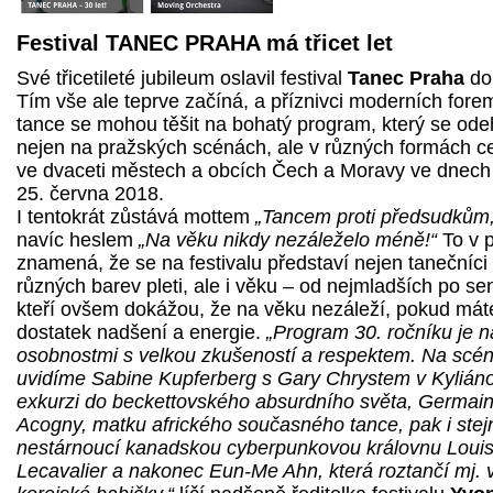
Festival TANEC PRAHA má třicet let
Své třicetileté jubileum oslavil festival
Tanec Praha
do
Tím vše ale teprve začíná, a příznivci moderních fore
tance se mohou těšit na bohatý program, který se ode
nejen na pražských scénách, ale v různých formách c
ve dvaceti městech a obcích Čech a Moravy ve dnech 
25. června 2018.
I tentokrát zůstává mottem
„Tancem proti předsudkům,
navíc heslem
„Na věku nikdy nezáleželo méně!“
To v p
znamená, že se na festivalu představí nejen tanečníci
různých barev pleti, ale i věku – od nejmladších po sen
kteří ovšem dokážou, že na věku nezáleží, pokud mát
dostatek nadšení a energie.
„Program 30. ročníku je n
osobnostmi s velkou zkušeností a respektem. Na scé
uvidíme Sabine Kupferberg s Gary Chrystem v Kylián
exkurzi do beckettovského absurdního světa, Germai
Acogny, matku afrického současného tance, pak i stej
nestárnoucí kanadskou cyberpunkovou královnu Loui
Lecavalier a nakonec Eun-Me Ahn, která roztančí mj. v