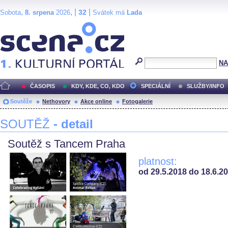
,
, |
|
32
Sobota
8. srpena
2026
Svátek má
Lada
Scéna.cz
NA
ČASOPIS
KDY, KDE, CO, KDO
SPECIÁLNÍ
SLUŽBY/INFO
Soutěže
Nethovory
Akce online
Fotogalerie
SOUTĚŽ
- detail
Soutěž s Tancem Praha
platnost:
od 29.5.2018 do 18.6.2