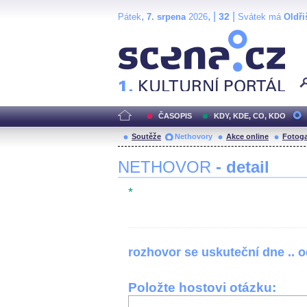
,
, |
|
32
Pátek
7. srpena
2026
Svátek má
Oldři
Scéna.cz
ČASOPIS
KDY, KDE, CO, KDO
Soutěže
Nethovory
Akce online
Fotoga
NETHOVOR
- detail
*
rozhovor se uskuteční dne .. 
Položte hostovi otázku: