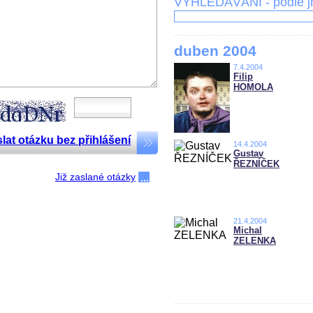
VYHLEDÁVÁNÍ - podle 
duben 2004
7.4.2004
Filip
HOMOLA
lat otázku bez přihlášení
14.4.2004
Gustav
ŘEZNÍČEK
Již zaslané otázky
21.4.2004
Michal
ZELENKA