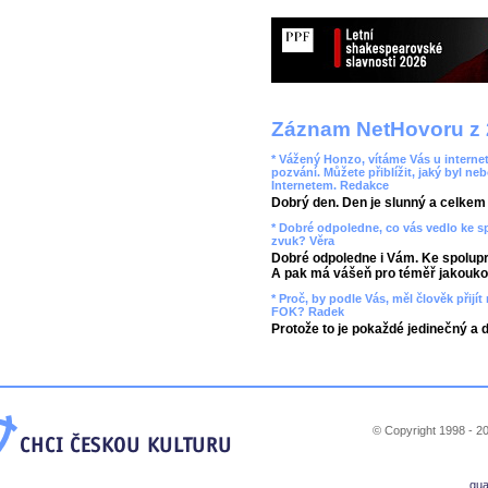
Záznam NetHovoru z 
* Vážený Honzo, vítáme Vás u internet
pozvání. Můžete přiblížit, jaký byl ne
Internetem. Redakce
Dobrý den. Den je slunný a celkem r
* Dobré odpoledne, co vás vedlo ke 
zvuk? Věra
Dobré odpoledne i Vám. Ke spolupr
A pak má vášeň pro téměř jakoukol
* Proč, by podle Vás, měl člověk přij
FOK? Radek
Protože to je pokaždé jedinečný a 
© Copyright 1998 - 20
qu