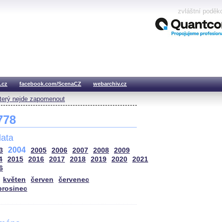
zvláštní poděk
.cz
facebook.com/ScenaCZ
webarchiv.cz
který nejde zapomenout
 778
ata
2004
3
2005
2006
2007
2008
2009
4
2015
2016
2017
2018
2019
2020
2021
6
květen
červen
červenec
prosinec