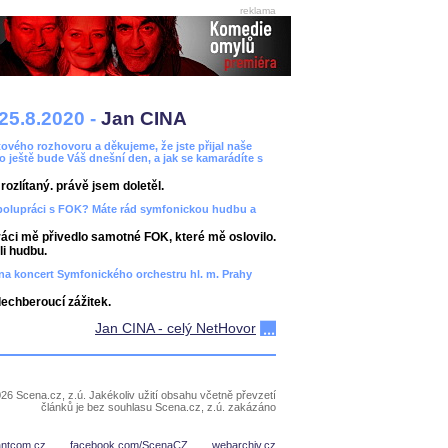
reklama
25.8.2020 -
Jan CINA
ového rozhovoru a děkujeme, že jste přijal naše
bo ještě bude Váš dnešní den, a jak se kamarádíte s
ozlítaný. právě jsem doletěl.
spolupráci s FOK? Máte rád symfonickou hudbu a
áci mě přivedlo samotné FOK, které mě oslovilo.
i hudbu.
ít na koncert Symfonického orchestru hl. m. Prahy
dechberoucí zážitek.
Jan CINA - celý NetHovor
26 Scena.cz, z.ú. Jakékoliv užití obsahu včetně převzetí
článků je bez souhlasu Scena.cz, z.ú. zakázáno
antcom.cz
facebook.com/ScenaCZ
webarchiv.cz