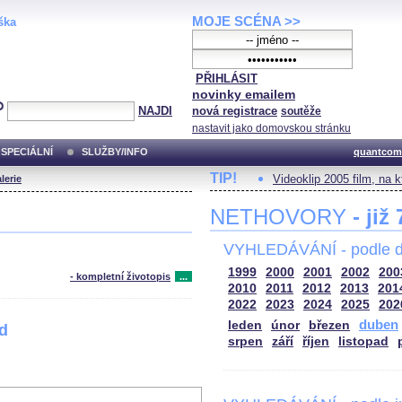
MOJE SCÉNA >>
ška
PŘIHLÁSIT
novinky emailem
NAJDI
nová registrace
soutěže
nastavit jako domovskou stránku
SPECIÁLNÍ
SLUŽBY/INFO
quantcom
TIP!
Videoklip 2005 film, na 
lerie
NETHOVORY
- již
VYHLEDÁVÁNÍ - podle d
1999
2000
2001
2002
200
- kompletní životopis
...
2010
2011
2012
2013
201
2022
2023
2024
2025
202
duben
leden
únor
březen
od
srpen
září
říjen
listopad