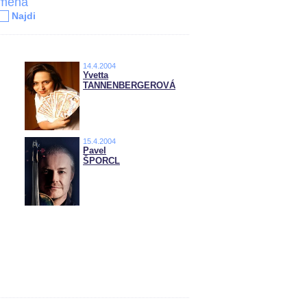
jména
Najdi
14.4.2004
Yvetta
TANNENBERGEROVÁ
15.4.2004
Pavel
ŠPORCL