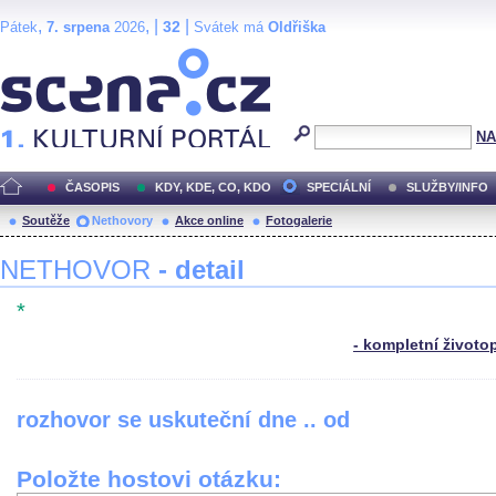
,
, |
|
32
Pátek
7. srpena
2026
Svátek má
Oldřiška
Scéna.cz
NA
ČASOPIS
KDY, KDE, CO, KDO
SPECIÁLNÍ
SLUŽBY/INFO
Soutěže
Nethovory
Akce online
Fotogalerie
NETHOVOR
- detail
*
- kompletní životo
rozhovor se uskuteční dne .. od
Položte hostovi otázku: