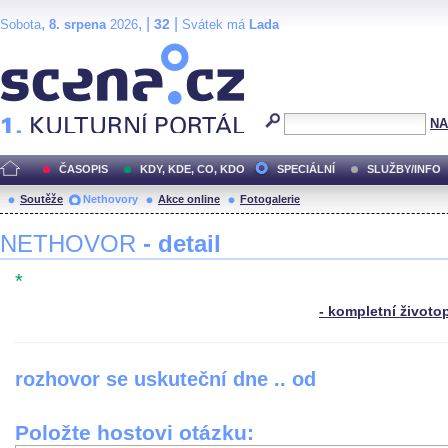
,
, |
|
32
Sobota
8. srpena
2026
Svátek má
Lada
Scéna.cz
NA
ČASOPIS
KDY, KDE, CO, KDO
SPECIÁLNÍ
SLUŽBY/INFO
Soutěže
Nethovory
Akce online
Fotogalerie
NETHOVOR
- detail
*
- kompletní životo
rozhovor se uskuteční dne .. od
Položte hostovi otázku: