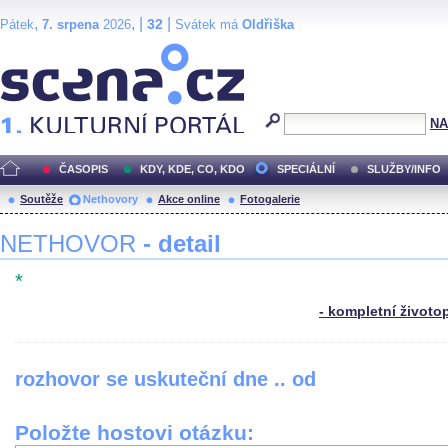
,
, |
|
32
Pátek
7. srpena
2026
Svátek má
Oldřiška
Scéna.cz
NA
ČASOPIS
KDY, KDE, CO, KDO
SPECIÁLNÍ
SLUŽBY/INFO
Soutěže
Nethovory
Akce online
Fotogalerie
NETHOVOR
- detail
*
- kompletní životo
rozhovor se uskuteční dne .. od
Položte hostovi otázku: