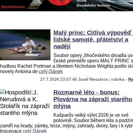
Malý princ: Citlivá výpověď
lidské samotě, přátelství a
naději
Soubor opery Jihočeského divadla uv
české premiéře operu MALÝ PRINC 
hudbou Rachel Portman a libretem Nicholase Wrighta podle sl
novely Antoina de
celý článek
27.7.2026 23:07:46 Josef Meszáros
|
rubrika -
R
Rozmarné léto - bonus:
Plovárna na zápraží starého
mlýna
Kašparův velký výlet 2026 je ve své
polovině. Soubor během léta a podzi
zamíří na hrady, zámky, tvrze, mlýny, zahrady, dvory, fary i k ry
Inscenace
celý článek