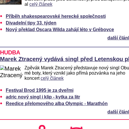
al
celý článek
Příběh shakespearovské herecké společnosti
Divadelní tipy 33. týden
Nový překlad Oscara Wilda zahájí léto v Grébovce
další člán
HUDBA
Marek Ztracený vydává singl před Letenskou p
Zpěvák Marek Ztracený představuje nový singl Obuj
mé boty, který vznikl jako přímá pozvánka na jeho
koncert
celý článek
Festival Brod 1995 je za dveřmi
adric nový singl i klip - kytka za litr
Reedice přelomového alba Olympic - Marathón
další člán