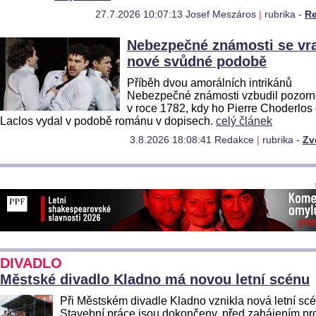
27.7.2026 10:07:13 Josef Meszáros
|
rubrika -
R
Nebezpečné známosti se vra
nové svůdné podobě
Příběh dvou amorálních intrikánů
Nebezpečné známosti vzbudil pozorn
v roce 1782, kdy ho Pierre Choderlos
Laclos vydal v podobě románu v dopisech.
celý článek
3.8.2026 18:08:41 Redakce
|
rubrika -
Zv
DIVADLO
Městské divadlo Kladno má novou letní scénu
Při Městském divadle Kladno vznikla nová letní sc
Stavební práce jsou dokončeny, před zahájením p