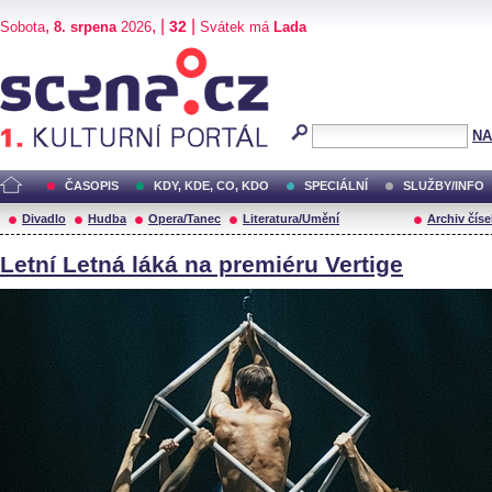
,
, |
|
32
Sobota
8. srpena
2026
Svátek má
Lada
Scéna.cz
NA
ČASOPIS
KDY, KDE, CO, KDO
SPECIÁLNÍ
SLUŽBY/INFO
Divadlo
Hudba
Opera/Tanec
Literatura/Umění
Archiv číse
Letní Letná láká na premiéru Vertige