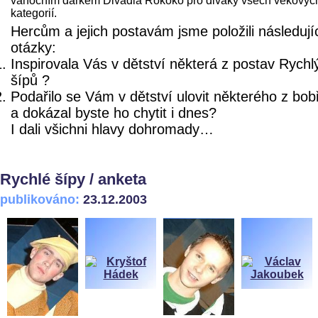
vánočním dárkem Divadla Rokoko pro diváky všech věkovýc
kategorií.
Hercům a jejich postavám jsme položili následují
otázky:
Inspirovala Vás v dětství některá z postav Rychl
šípů ?
Podařilo se Vám v dětství ulovit některého z bob
a dokázal byste ho chytit i dnes?
I dali všichni hlavy dohromady…
Rychlé šípy / anketa
publikováno:
23.12.2003