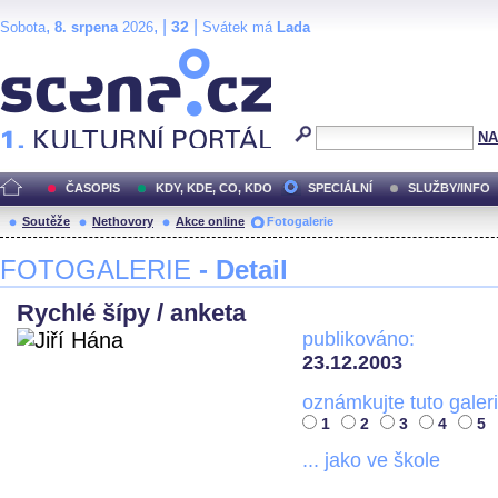
,
, |
|
32
Sobota
8. srpena
2026
Svátek má
Lada
Scéna.cz
NA
ČASOPIS
KDY, KDE, CO, KDO
SPECIÁLNÍ
SLUŽBY/INFO
Soutěže
Nethovory
Akce online
Fotogalerie
FOTOGALERIE
- Detail
Rychlé šípy / anketa
publikováno:
23.12.2003
oznámkujte tuto galeri
1
2
3
4
5
... jako ve škole