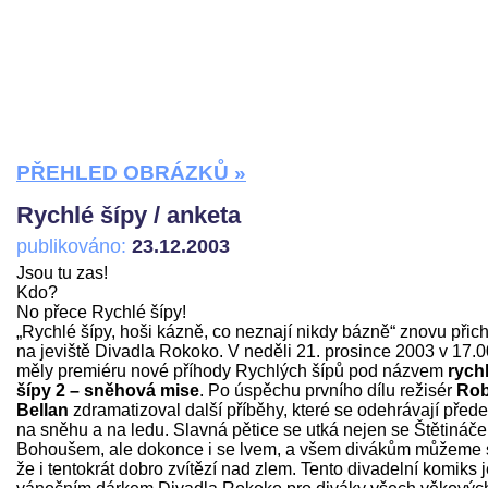
PŘEHLED OBRÁZKŮ »
Rychlé šípy / anketa
publikováno:
23.12.2003
Jsou tu zas!
Kdo?
No přece Rychlé šípy!
„Rychlé šípy, hoši kázně, co neznají nikdy bázně“ znovu přich
na jeviště Divadla Rokoko. V neděli 21. prosince 2003 v 17.0
měly premiéru nové příhody Rychlých šípů pod názvem
rych
šípy 2 – sněhová mise
. Po úspěchu prvního dílu režisér
Rob
Bellan
zdramatizoval další příběhy, které se odehrávají před
na sněhu a na ledu. Slavná pětice se utká nejen se Štětináč
Bohoušem, ale dokonce i se lvem, a všem divákům můžeme sl
že i tentokrát dobro zvítězí nad zlem. Tento divadelní komiks 