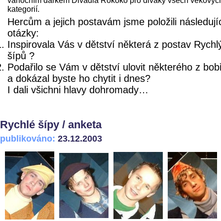
vánočním dárkem Divadla Rokoko pro diváky všech věkovýc
kategorií.
Hercům a jejich postavám jsme položili následují
otázky:
Inspirovala Vás v dětství některá z postav Rychl
šípů ?
Podařilo se Vám v dětství ulovit některého z bob
a dokázal byste ho chytit i dnes?
I dali všichni hlavy dohromady…
Rychlé šípy / anketa
publikováno:
23.12.2003