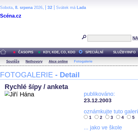
,
, |
|
32
Sobota
8. srpena
2026
Svátek má
Lada
Scéna.cz
NA
ČASOPIS
KDY, KDE, CO, KDO
SPECIÁLNÍ
SLUŽBY/INFO
Soutěže
Nethovory
Akce online
Fotogalerie
FOTOGALERIE
- Detail
Rychlé šípy / anketa
publikováno:
23.12.2003
oznámkujte tuto galeri
1
2
3
4
5
... jako ve škole