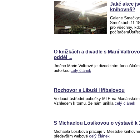
Jaké akce j
knihovně?
Galerie Smečky:
Smečkách 11-18,
pro všechny, kdo
počítačemÚstře
O knížkách a divadle s Marií Valtrov
odděl ...
Jméno Marie Valtrové je divadelním fanouškům 
autorkou
celý článek
Rozhovor s Libuší Hříbalovou
Vedoucí ústřední pobočky MLP na Mariánském 
Vzhledem k tomu, že nám unikla
celý článek
S Michaelou Losíkovou o výstavě k 
Michaela Losíková pracuje v Městské knihovně
především webové
celý článek