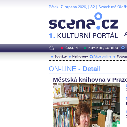
,
, |
|
32
Pátek
7. srpena
2026
Svátek má
Oldři
Scéna.cz
ČASOPIS
KDY, KDE, CO, KDO
Soutěže
Nethovory
Akce online
Fotoga
ON-LINE
- Detail
Městská knihovna v Praze 