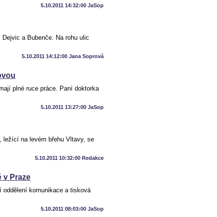
5.10.2011 14:32:00 JaSop
í Dejvic a Bubenče. Na rohu ulic
5.10.2011 14:12:00 Jana Soprová
ovou
mají plné ruce práce. Paní doktorka
5.10.2011 13:27:00 JaSop
, ležící na levém břehu Vltavy, se
5.10.2011 10:32:00 Redakce
 v Praze
í oddělení komunikace a tisková
5.10.2011 08:03:00 JaSop