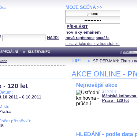
MOJE SCÉNA >>
ška
PŘIHLÁSIT
novinky emailem
NAJDI
nová registrace
soutěže
nastavit jako domovskou stránku
SPECIÁLNÍ
SLUŽBY/INFO
quantcom
TIP!
SPIDER-MAN: Zbrusu no
lerie
AKCE ONLINE
- Př
Nejnovější akce
- 120 let
Datum:
3.10.2011
Městská knihovna
3.10.2011 - 6.10.2011
Praze - 120 let
Místo:
Praha
Počet příspěvků:
15
HLEDÁNÍ - podle data 