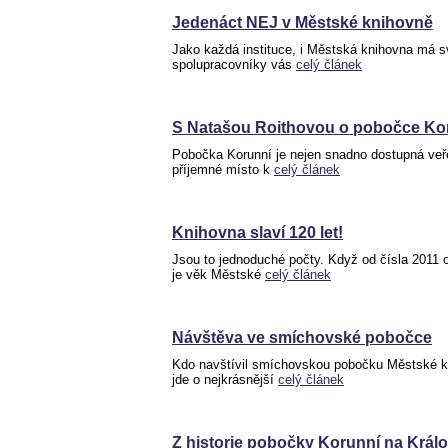
Jedenáct NEJ v Městské knihovně
Jako každá instituce, i Městská knihovna má sv
spolupracovníky vás
celý článek
S Natašou Roithovou o pobočce Kor
Pobočka Korunní je nejen snadno dostupná veře
příjemné místo k
celý článek
Knihovna slaví 120 let!
Jsou to jednoduché počty. Když od čísla 2011
je věk Městské
celý článek
Návštěva ve smíchovské pobočce
Kdo navštívil smíchovskou pobočku Městské kni
jde o nejkrásnější
celý článek
Z historie pobočky Korunní na Krá