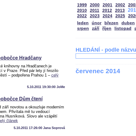
1999
2000
2001
2002
200
201
2010
2011
2012
2013
2022
2023
2024
2025
202
leden
únor
březen
duben
srpen
září
říjen
listopad
HLEDÁNÍ - podle názv
pobočce Hradčany
é knihovny na Hradčanech je
červenec 2014
cí v Praze. Před pár lety jí hrozilo
štěstí – podpořena Prahou 1 –
celý
5.10.2011 19:30:00 JoMe
pobočce Dům čtení
 září novotou a okouzluje moderním
em. Přivítala mě tu vedoucí
na Husníková. Slovo ale vzápětí
elý článek
5.10.2011 17:26:00 Jana Soprová