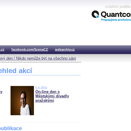
zvláštní poděk
.cz
facebook.com/ScenaCZ
webarchiv.cz
vý den / Nikdo nemůže být na všechno sám
ehled akcí
5.5.2011
 v
On-line den s
Městskými divadly
pražskými
publikace