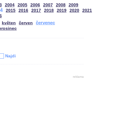
3
2004
2005
2006
2007
2008
2009
4
2015
2016
2017
2018
2019
2020
2021
6
červenec
květen
červen
prosinec
u
Najdi
reklama