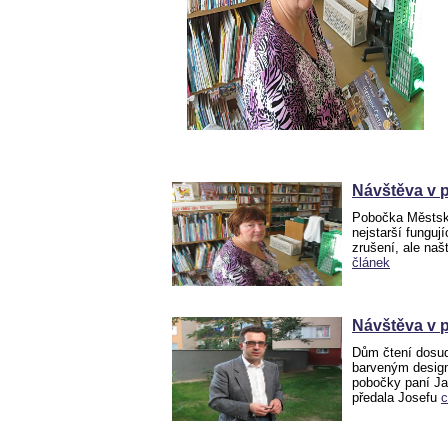
Návštěva v 
Pobočka Městsk
nejstarší fungují
zrušení, ale na
článek
Návštěva v 
Dům čtení dosud
barveným design
pobočky paní Ja
předala Josefu
c