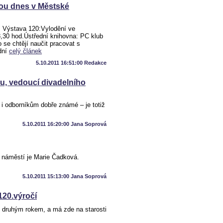
sou dnes v Městské
 Výstava 120:Vylodění ve
30 hod.Ústřední knihovna: PC klub
 se chtějí naučit pracovat s
dní
celý článek
5.10.2011 16:51:00 Redakce
ou, vedoucí divadelního
i odborníkům dobře známé – je totiž
5.10.2011 16:20:00 Jana Soprová
náměstí je Marie Čadková.
5.10.2011 15:13:00 Jana Soprová
120.výročí
 druhým rokem, a má zde na starosti