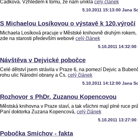
Čadková. Vzhledem k tomu, že nám unikla
celý článek
5.10.2011 15:13:00 Jana S
S Michaelou Losíkovou o výstavě k 120.výročí
Michaela Losíková pracuje v Městské knihovně druhým rokem,
zde na starosti především webové
celý článek
5.10.2011 14:32:00
Návštěva v Dejvické pobočce
Celé dětství jsem strávila v Praze 6, na pomezí Dejvic a Buben
rohu ulic Národní obrany a Čs.
celý článek
5.10.2011 14:12:00 Jana S
Rozhovor s PhDr. Zuzanou Kopencovou
Městská knihovna v Praze slaví, a tak všichni mají plné ruce pr
Paní doktorka Zuzana Kopencová,
celý článek
5.10.2011 13:27:00
Pobočka Smíchov - fakta