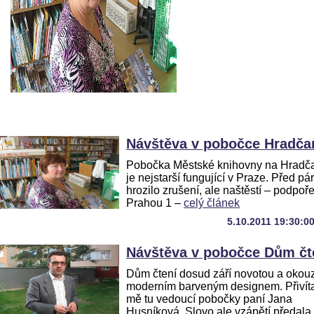
Návštěva v pobočce Hradča
Pobočka Městské knihovny na Hradč
je nejstarší fungující v Praze. Před pár 
hrozilo zrušení, ale naštěstí – podpoř
Prahou 1 –
celý článek
5.10.2011 19:30:0
Návštěva v pobočce Dům čt
Dům čtení dosud září novotou a okouz
moderním barveným designem. Přivít
mě tu vedoucí pobočky paní Jana
Husníková. Slovo ale vzápětí předala