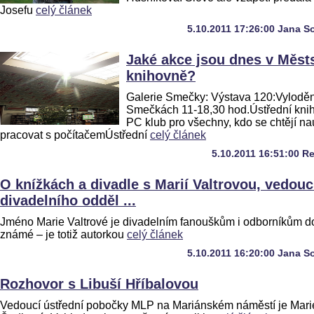
Josefu
celý článek
5.10.2011 17:26:00 Jana S
Jaké akce jsou dnes v Měst
knihovně?
Galerie Smečky: Výstava 120:Vyloděn
Smečkách 11-18,30 hod.Ústřední kni
PC klub pro všechny, kdo se chtějí na
pracovat s počítačemÚstřední
celý článek
5.10.2011 16:51:00 R
O knížkách a divadle s Marií Valtrovou, vedouc
divadelního odděl ...
Jméno Marie Valtrové je divadelním fanouškům i odborníkům d
známé – je totiž autorkou
celý článek
5.10.2011 16:20:00 Jana S
Rozhovor s Libuší Hříbalovou
Vedoucí ústřední pobočky MLP na Mariánském náměstí je Mari