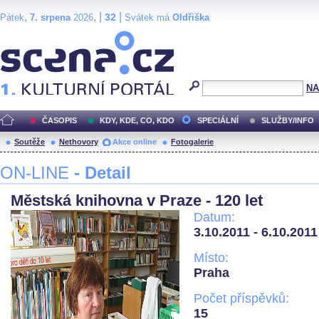
,
, |
|
32
Pátek
7. srpena
2026
Svátek má
Oldřiška
Scéna.cz
NA
ČASOPIS
KDY, KDE, CO, KDO
SPECIÁLNÍ
SLUŽBY/INFO
Soutěže
Nethovory
Akce online
Fotogalerie
ON-LINE
- Detail
Městská knihovna v Praze - 120 let
Datum:
3.10.2011 - 6.10.2011
Místo:
Praha
Počet příspěvků:
15