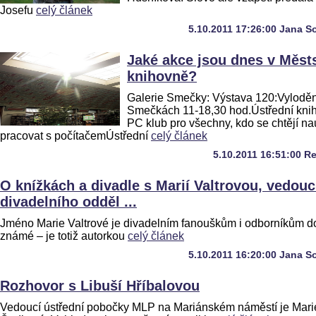
Josefu
celý článek
5.10.2011 17:26:00 Jana S
Jaké akce jsou dnes v Měst
knihovně?
Galerie Smečky: Výstava 120:Vyloděn
Smečkách 11-18,30 hod.Ústřední kni
PC klub pro všechny, kdo se chtějí na
pracovat s počítačemÚstřední
celý článek
5.10.2011 16:51:00 R
O knížkách a divadle s Marií Valtrovou, vedouc
divadelního odděl ...
Jméno Marie Valtrové je divadelním fanouškům i odborníkům d
známé – je totiž autorkou
celý článek
5.10.2011 16:20:00 Jana S
Rozhovor s Libuší Hříbalovou
Vedoucí ústřední pobočky MLP na Mariánském náměstí je Mari