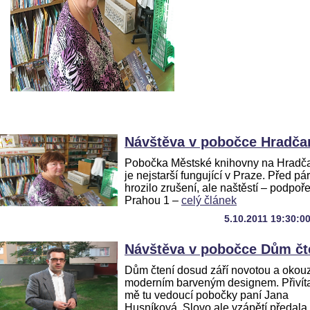
Návštěva v pobočce Hradča
Pobočka Městské knihovny na Hradč
je nejstarší fungující v Praze. Před pár 
hrozilo zrušení, ale naštěstí – podpoř
Prahou 1 –
celý článek
5.10.2011 19:30:0
Návštěva v pobočce Dům čt
Dům čtení dosud září novotou a okouz
moderním barveným designem. Přivít
mě tu vedoucí pobočky paní Jana
Husníková. Slovo ale vzápětí předala