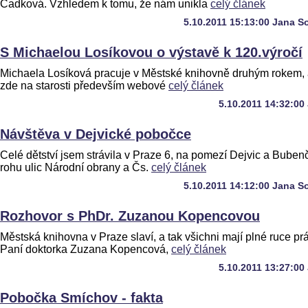
Čadková. Vzhledem k tomu, že nám unikla
celý článek
5.10.2011 15:13:00 Jana S
S Michaelou Losíkovou o výstavě k 120.výročí
Michaela Losíková pracuje v Městské knihovně druhým rokem,
zde na starosti především webové
celý článek
5.10.2011 14:32:00
Návštěva v Dejvické pobočce
Celé dětství jsem strávila v Praze 6, na pomezí Dejvic a Buben
rohu ulic Národní obrany a Čs.
celý článek
5.10.2011 14:12:00 Jana S
Rozhovor s PhDr. Zuzanou Kopencovou
Městská knihovna v Praze slaví, a tak všichni mají plné ruce pr
Paní doktorka Zuzana Kopencová,
celý článek
5.10.2011 13:27:00
Pobočka Smíchov - fakta