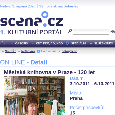
,
, |
|
32
Neděle
9. srpena
2026
Svátek má
Soběslav
Scéna.cz
NA
ČASOPIS
KDY, KDE, CO, KDO
SPECIÁLNÍ
SLUŽBY/INFO
Soutěže
Nethovory
Akce online
Fotogalerie
ON-LINE
- Detail
Městská knihovna v Praze - 120 let
Datum:
3.10.2011 - 6.10.2011
Místo:
Praha
Počet příspěvků:
15